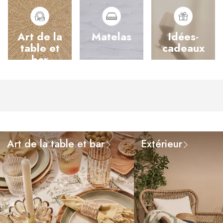
Art de la
Matelas
Idées-
table et
cadeaux
bar
Art de la table et bar
Extérieur