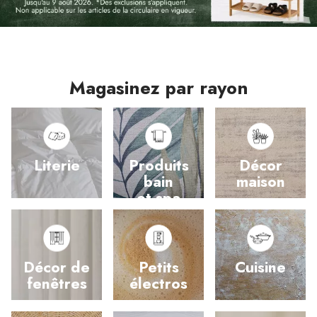
Magasinez par rayon
Literie
Produits
Décor
bain
maison
et spa
Décor de
Petits
Cuisine
fenêtres
électros