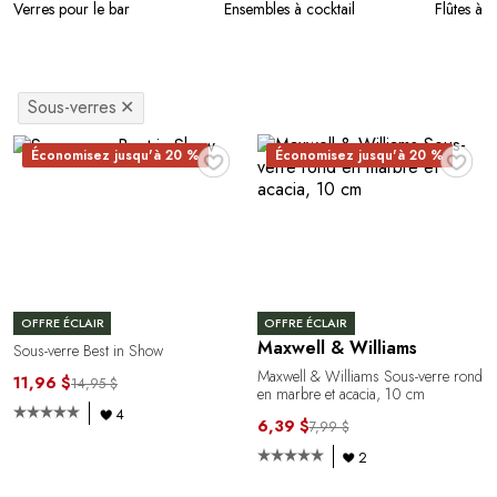
Verres pour le bar
Ensembles à cocktail
Flûtes à
Sous-verres
✕
♥
♥
Économisez jusqu'à 20 %
Économisez jusqu'à 20 %
OFFRE ÉCLAIR
OFFRE ÉCLAIR
Maxwell & Williams
Sous-verre Best in Show
Maxwell & Williams Sous-verre rond
11,96 $
14,95 $
en marbre et acacia, 10 cm
4
6,39 $
7,99 $
2