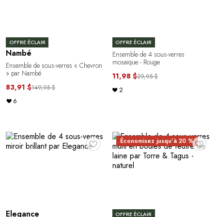
OFFRE ÉCLAIR
OFFRE ÉCLAIR
Nambé
Ensemble de 4 sous-verres
mosaïque - Rouge
Ensemble de sous-verres « Chevron
» par Nambé
11,98 $
29,95 $
83,91 $
149,95 $
2
6
♥
♥
Économisez jusqu'à 20 %
Elegance
OFFRE ÉCLAIR