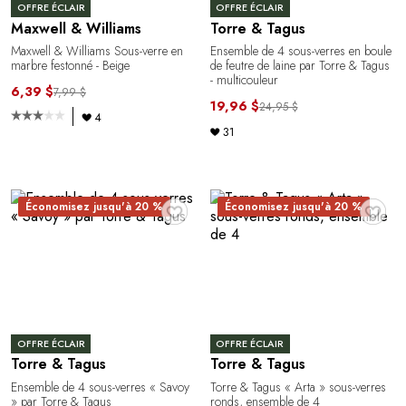
OFFRE ÉCLAIR
OFFRE ÉCLAIR
Maxwell & Williams
Torre & Tagus
Maxwell & Williams Sous-verre en
Ensemble de 4 sous-verres en boule
marbre festonné - Beige
de feutre de laine par Torre & Tagus
- multicouleur
6,39 $
7,99 $
19,96 $
24,95 $
4
31
♥
♥
Économisez jusqu'à 20 %
Économisez jusqu'à 20 %
OFFRE ÉCLAIR
OFFRE ÉCLAIR
Torre & Tagus
Torre & Tagus
Ensemble de 4 sous-verres « Savoy
Torre & Tagus « Arta » sous-verres
» par Torre & Tagus
ronds, ensemble de 4