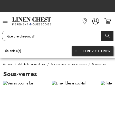
Allez
au
contenu
FILTRER ET TRIER
56
article(s)
Accueil
/
Art de la table et bar
/
Accessoires de bar et verres
/
Sous-verres
Sous-verres