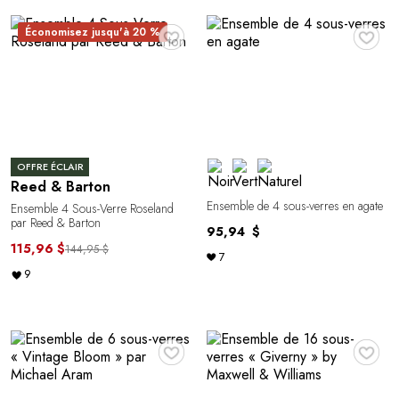
♥
♥
Économisez jusqu'à 20 %
OFFRE ÉCLAIR
Reed & Barton
Ensemble de 4 sous-verres en agate
Ensemble 4 Sous-Verre Roseland
par Reed & Barton
95,94 $
115,96 $
144,95 $
7
9
♥
♥