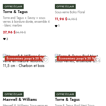
OFFRE ÉCLAIR
OFFRE ÉCLAIR
Torre & Tagus
Sous-verre Boho Floral
Torre and Tagus « Savoy » sous-
11,96 $
14,95 $
verres à bordure dorée, ensemble 4
- blanc marbre
1
27,96 $
34,95 $
3
♥
♥
Économisez jusqu'à 20 %
Économisez jusqu'à 20 %
OFFRE ÉCLAIR
OFFRE ÉCLAIR
Maxwell & Williams
Torre & Tagus
Maxwell & Williams Sous-verre en
Torre & Tagus Bird Nest Sous-