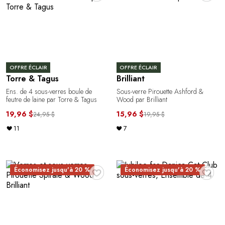
OFFRE ÉCLAIR
OFFRE ÉCLAIR
Torre & Tagus
Brilliant
Ens. de 4 sous-verres boule de
Sous-verre Pirouette Ashford &
feutre de laine par Torre & Tagus
Wood par Brilliant
19,96 $
15,96 $
24,95 $
19,95 $
11
7
♥
♥
Économisez jusqu'à 20 %
Économisez jusqu'à 20 %