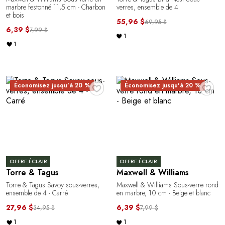
marbre festonné 11,5 cm - Charbon
verres, ensemble de 4
et bois
55,96 $
69,95 $
6,39 $
7,99 $
1
1
♥
♥
Économisez jusqu'à 20 %
Économisez jusqu'à 20 %
OFFRE ÉCLAIR
OFFRE ÉCLAIR
Torre & Tagus
Maxwell & Williams
Torre & Tagus Savoy sous-verres,
Maxwell & Williams Sous-verre rond
ensemble de 4 - Carré
en marbre, 10 cm - Beige et blanc
27,96 $
6,39 $
34,95 $
7,99 $
1
1