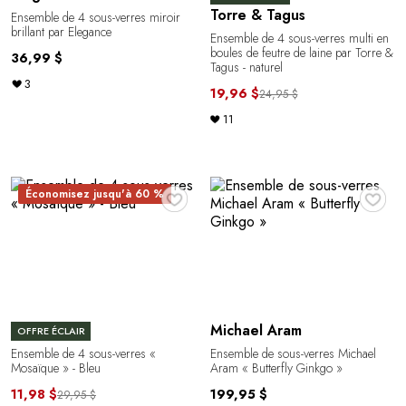
Torre & Tagus
Ensemble de 4 sous-verres miroir
brillant par Elegance
Ensemble de 4 sous-verres multi en
boules de feutre de laine par Torre &
36,99 $
Tagus - naturel
3
19,96 $
24,95 $
11
♥
♥
Économisez jusqu'à 60 %
Michael Aram
OFFRE ÉCLAIR
Ensemble de 4 sous-verres «
Ensemble de sous-verres Michael
Mosaïque » - Bleu
Aram « Butterfly Ginkgo »
11,98 $
199,95 $
29,95 $