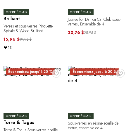
OFFRE ÉCLAIR
OFFRE ÉCLAIR
Brilliant
Jubilee for Danica Cat Club sous-
verres, Ensemble de 4
Verres et sous-verres Pirouette
Spirale & Wood Brilliant
20,76 $
25,95 $
15,96 $
19,95 $
13
♥
♥
Économisez jusqu'à 20 %
Économisez jusqu'à 20 %
OFFRE ÉCLAIR
OFFRE ÉCLAIR
Torre & Tagus
Sous-verres en résine écaille de
tortue, ensemble de 4
Torre & Tagus Sous-verres abeille,