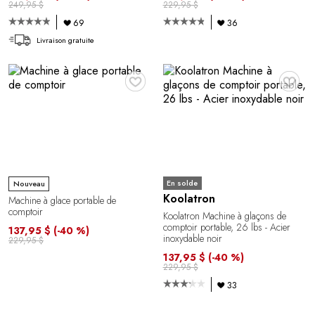
249,95 $
229,95 $
69
36
Livraison gratuite
♥
♥
En solde
Nouveau
Koolatron
Machine à glace portable de
comptoir
Koolatron Machine à glaçons de
comptoir portable, 26 lbs - Acier
137,95 $
(-40 %)
inoxydable noir
229,95 $
137,95 $
(-40 %)
229,95 $
33