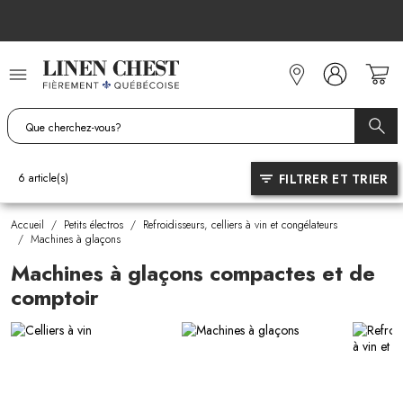
Allez
au
contenu
FILTRER ET TRIER
6
article(s)
Accueil
/
Petits électros
/
Refroidisseurs, celliers à vin et congélateurs
/
Machines à glaçons
Machines à glaçons compactes et de
comptoir