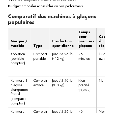
Budget :
modèles accessibles ou plus performants
Comparatif des machines à glaçons
populaires
Temps
pour
Capacit
Marque /
Production
premiers
du
Modèle
Type
quotidienne
glaçons
réservo
Koolatron
Compact
Jusqu'à 26 lb
~6
1,85 L (3
(portable
portable
(≈12 kg)
minutes
oz liq.)
comptoir)
Kenmore à
Comptoir
Jusqu'à 40 lb
Non
1 L
glaçons
avancé
(≈18 kg)
précisé
chargement
(rapide)
frontal
(compacte -
comptoir)
Kenmore -
Comptoir
Jusqu'à 26 lb
~6
Non