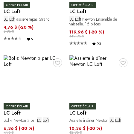
OFFRE ÉCLAIR
OFFRE ÉCLAIR
LC Loft
LC Loft
LC
Loft
assiette tapas Strand
LC
Loft
Newton Ensemble de
vaisselle, 16 pièces
4,76 $
(-20 %)
5,95 $
119,96 $
(-20 %)
149,95 $
9
93
♥
♥
OFFRE ÉCLAIR
OFFRE ÉCLAIR
LC Loft
LC Loft
Bol « Newton » par
LC
Loft
Assiette à dîner Newton
LC
Loft
6,36 $
(-20 %)
10,36 $
(-20 %)
7,95 $
12,95 $