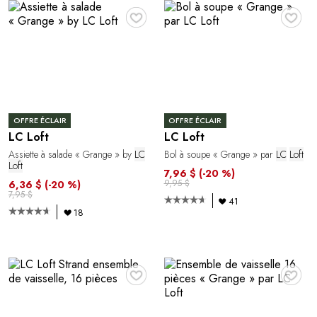
♥
♥
OFFRE ÉCLAIR
OFFRE ÉCLAIR
LC Loft
LC Loft
Assiette à salade « Grange » by
LC
Bol à soupe « Grange » par
LC
Loft
Loft
7,96 $
(-20 %)
9,95 $
6,36 $
(-20 %)
7,95 $
41
18
♥
♥