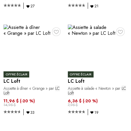
27
21
♥
♥
OFFRE ÉCLAIR
OFFRE ÉCLAIR
LC Loft
LC Loft
Assiette à dîner « Grange » par
LC
Assiette à salade « Newton » par
LC
Loft
Loft
11,96 $
(-20 %)
6,36 $
(-20 %)
14,95 $
7,95 $
33
19