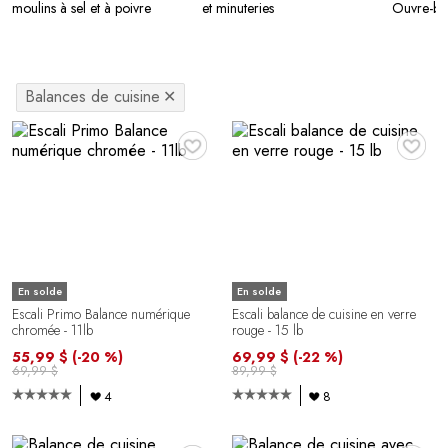
moulins à sel et à poivre
et minuteries
Ouvre-boî
Balances de cuisine
✕
♥
♥
En solde
En solde
Escali Primo Balance numérique
Escali balance de cuisine en verre
chromée - 11lb
rouge - 15 lb
55,99 $
(-20 %)
69,99 $
(-22 %)
69,99 $
89,99 $
4
8