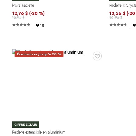
Myra Raclette
Raclette « Cryst
12,76 $
(-20 %)
13,56 $
(-20
15,95 $
16,95 $
18
♥
Économisez jusqu'à 20 %
OFFRE ÉCLAIR
Raclette extensible en aluminium