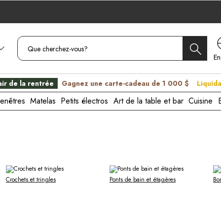
En
C
ir de la rentrée
Gagnez une carte-cadeau de 1 000 $
Liquida
enêtres
Matelas
Petits électros
Art de la table et bar
Cuisine
Crochets et tringles
Ponts de bain et étagères
Bo