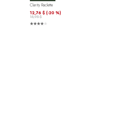
Clarity Raclette
12,76 $
(-20 %)
15,95 $