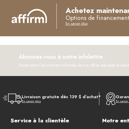
Achetez maintenan
Options de financement 
En savoir plus
Abonnez-vous à notre infolettre
Soyez parmi les premiers informés de nos offres spéciales et des 
Livraison gratuite dès 139 $ d’achat*
Garant
En savoir plus
En savoir
Service à la clientèle
Notre ent