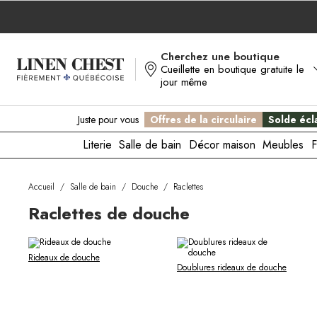
Allez
au
contenu
Cherchez une boutique
Cueillette en boutique gratuite le
jour même
Juste pour vous
Offres de la circulaire
Solde écla
Literie
Salle de bain
Décor maison
Meubles
F
Accueil
/
Salle de bain
/
Douche
/
Raclettes
Raclettes de douche
Rideaux de douche
Doublures rideaux de douche