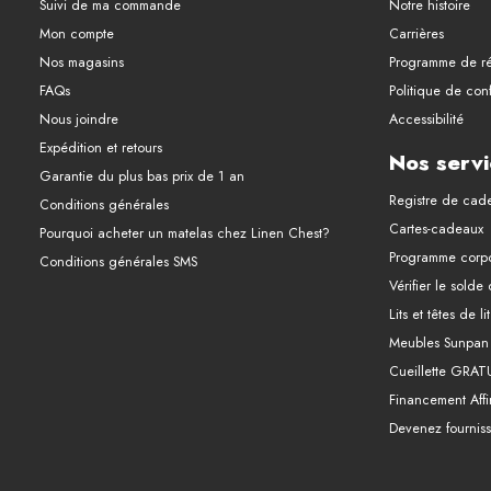
Suivi de ma commande
Notre histoire
Mon compte
Carrières
Nos magasins
Programme de ré
FAQs
Politique de conf
Nous joindre
Accessibilité
Expédition et retours
Nos servi
Garantie du plus bas prix de 1 an
Registre de cad
Conditions générales
Cartes-cadeaux
Pourquoi acheter un matelas chez Linen Chest?
Programme corpo
Conditions générales SMS
Vérifier le solde
Lits et têtes de l
Meubles Sunpan
Cueillette GRAT
Financement Affi
Devenez fourniss