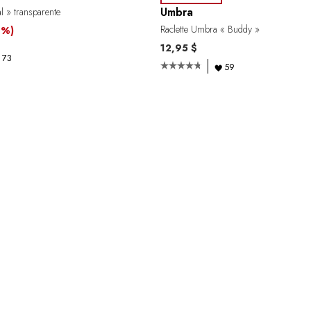
Umbra
al » transparente
Raclette Umbra « Buddy »
 %)
12,95 $
73
59