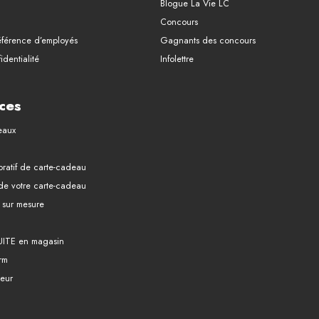
Blogue La Vie LC
Concours
férence d’employés
Gagnants des concours
identialité
Infolettre
ces
eaux
ratif de carte-cadeau
 de votre carte-cadeau
it sur mesure
UITE en magasin
rm
eur