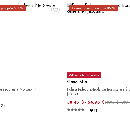
♥
 jusqu'à 20 %
Économisez jusqu'à 35 %
Offre de la circulaire
Casa Mia
au régulier « No Sew »
Palma Rideau extra-large transparent à 
jacquard
58,45 $ - 64,95 $
89,95 $ - 99,
24
11