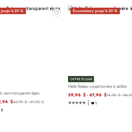
♥
 jusqu'à 20 %
Économisez jusqu'à 20 %
OFFRE ÉCLAIR
Malta Rideau coupe-lumière à œillets
ts semi-transparent épais
59,96 $ - 67,96 $
74,95 $ - 84,
9,96 $
44,95 $ - 49,95 $
1
8