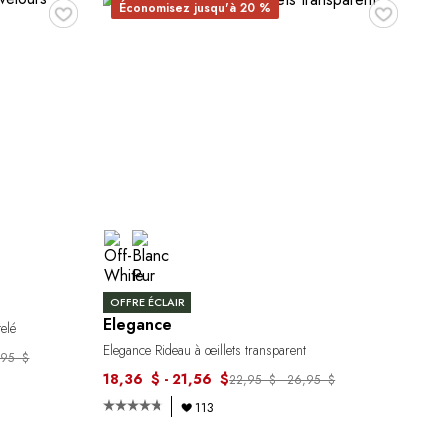
♥
♥
Économisez jusqu'à 20 %
OFFRE ÉCLAIR
Elegance
elé
Elegance Rideau à œillets transparent
,95 $
18,36 $ - 21,56 $
22,95 $ - 26,95 $
113