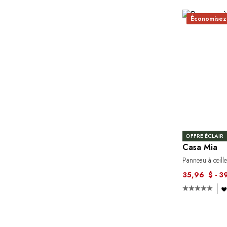
Économisez
OFFRE ÉCLAIR
Casa Mia
Panneau à œille
35,96 $ - 3