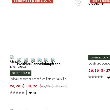
♥
Économisez jusqu'à 20 %
Économisez
OFFRE ÉCLAIR
Doublure coupe-l
26,36 $ - 2
OFFRE ÉCLAIR
Rideau assombrissant à œillets en faux lin
23,96 $ - 31,96 $
29,95 $ - 39,95 $
53