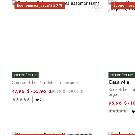
♥
Économisez jusqu'à 20 %
Économisez
OFFRE ÉCLAIR
OFFRE ÉCLAIR
Casa Mia
Cordoba Rideau à œillets assombrissant
Siena Rideau tra
47,96 $ - 55,96 $
59,95 $ - 69,95 $
large
7
95,96 $ - 1