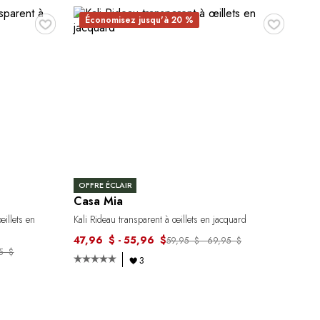
♥
♥
Économisez jusqu'à 20 %
OFFRE ÉCLAIR
Casa Mia
œillets en
Kali Rideau transparent à œillets en jacquard
47,96 $ - 55,96 $
59,95 $ - 69,95 $
95 $
3