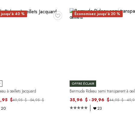
♥
 jusqu'à 40 %
Économisez jusqu'à 20 %
r
OFFRE ÉCLAIR
au à œillets Jacquard
Bermuda Rideau semi transparent à œil
2,95 $
35,96 $ - 39,96 $
49,95 $ - 54,95 $
44,95 $ - 49,
20
23