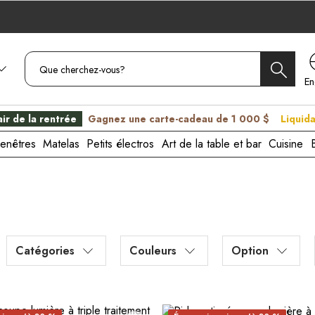
En
C
ir de la rentrée
Gagnez une carte-cadeau de 1 000 $
Liquida
enêtres
Matelas
Petits électros
Art de la table et bar
Cuisine
Catégories
Couleurs
Option