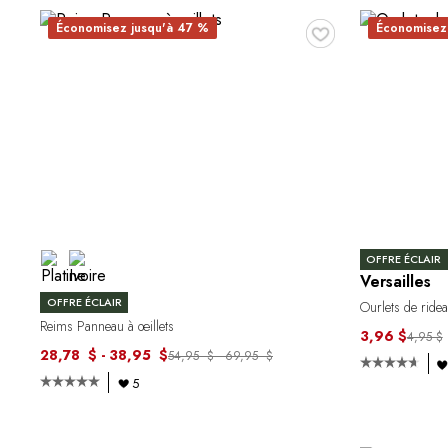
♥
Économisez jusqu'à 47 %
Économisez
OFFRE ÉCLAIR
Versailles
OFFRE ÉCLAIR
Ourlets de ride
Reims Panneau à œillets
3,96 $
4,95 $
28,78 $ - 38,95 $
54,95 $ - 69,95 $
5