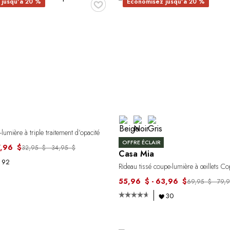
♥
 jusqu'à 20 %
Économisez jusqu'à 20 %
umière à triple traitement d’opacité
OFFRE ÉCLAIR
7,96 $
32,95 $ - 34,95 $
Casa Mia
92
Rideau tissé coupe-lumière à œillets C
55,96 $ - 63,96 $
69,95 $ - 79,
30