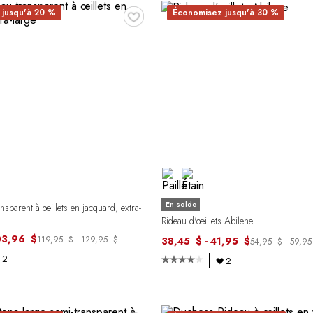
♥
 jusqu'à 20 %
Économisez jusqu'à 30 %
En solde
nsparent à œillets en jacquard, extra-
Rideau d'œillets Abilene
03,96 $
119,95 $ - 129,95 $
38,45 $ - 41,95 $
54,95 $ - 59,9
2
2