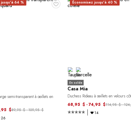
♥
 jusqu'à 64 %
Économisez jusqu'à 40 %
En solde
Casa Mia
Duchess Rideau à œillets en velours côt
rge semi-transparent à œillets en
68,95 $ - 74,95 $
114,95 $ - 124
4,95 $
89,95 $ - 109,95 $
14
26