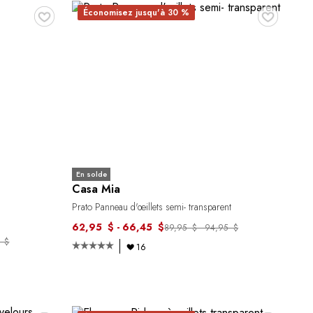
♥
♥
Économisez jusqu'à 30 %
En solde
Casa Mia
Prato Panneau d'œillets semi- transparent
62,95 $ - 66,45 $
89,95 $ - 94,95 $
5 $
16