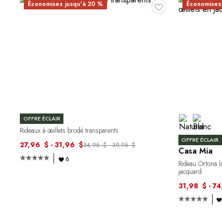
♥
Économisez jusqu'à 20 %
Économisez
OFFRE ÉCLAIR
Rideaux à œillets brodé transparents
OFFRE ÉCLAIR
27,96 $ - 31,96 $
34,95 $ - 39,95 $
Casa Mia
6
Rideau Ortona la
jacquard
31,98 $ - 7