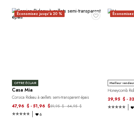
♥
Économisez jusqu'à 20 %
Économisez
OFFRE ÉCLAIR
Meilleur vendeu
Casa Mia
Honeycomb Ride
Corsica Rideau à œillets semi-transparent épais
29,95 $ - 3
47,96 $ - 51,96 $
59,95 $ - 64,95 $
6