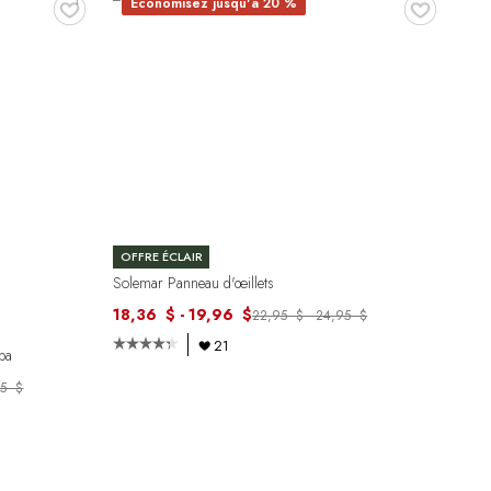
♥
♥
Économisez jusqu'à 20 %
OFFRE ÉCLAIR
Solemar Panneau d'œillets
18,36 $ - 19,96 $
22,95 $ - 24,95 $
21
opa
95 $