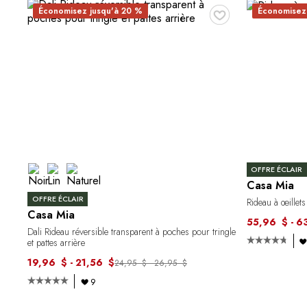
♥
Économisez jusqu'à 20 %
Économisez
OFFRE ÉCLAIR
Casa Mia
OFFRE ÉCLAIR
Rideau à œillets
Casa Mia
55,96 $ - 6
Dali Rideau réversible transparent à poches pour tringle
et pattes arrière
19,96 $ - 21,56 $
24,95 $ - 26,95 $
9