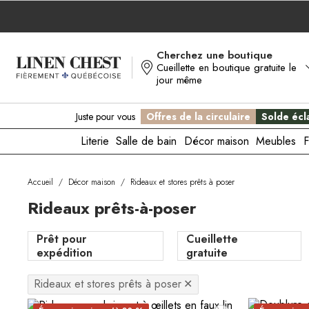
Allez
au
contenu
Cherchez une boutique
Cueillette en boutique gratuite le
jour même
Juste pour vous
Offres de la circulaire
Solde écla
Literie
Salle de bain
Décor maison
Meubles
F
Accueil
/
Décor maison
/
Rideaux et stores prêts à poser
Rideaux prêts-à-poser
Prêt pour
Cueillette
expédition
gratuite
Rideaux et stores prêts à poser
✕