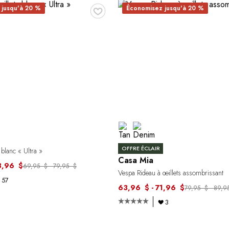
♥
 jusqu'à 20 %
Économisez jusqu'à 20 %
OFFRE ÉCLAIR
 blanc « Ultra »
Casa Mia
3,96 $
69,95 $ - 79,95 $
Vespa Rideau à œillets assombrissant
57
63,96 $ - 71,96 $
79,95 $ - 89,9
3