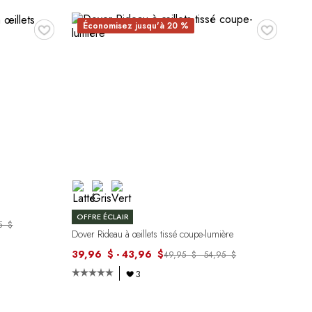
♥
♥
Économisez jusqu'à 20 %
OFFRE ÉCLAIR
95 $
Dover Rideau à œillets tissé coupe-lumière
39,96 $ - 43,96 $
49,95 $ - 54,95 $
3