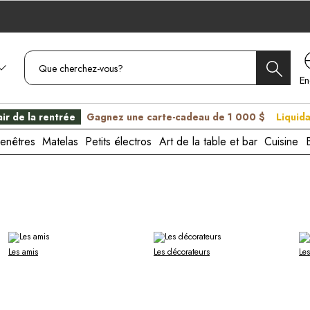
En
C
ir de la rentrée
Gagnez une carte-cadeau de 1 000 $
Liquida
enêtres
Matelas
Petits électros
Art de la table et bar
Cuisine
Les amis
Les décorateurs
Le