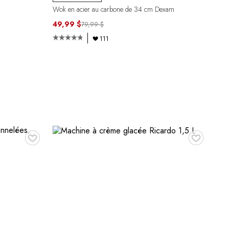
Wok en acier au carbone de 34 cm Dexam
49,99 $
79,99 $
111
♥
♥