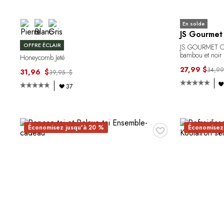
En solde
JS Gourmet
OFFRE ÉCLAIR
JS GOURMET Cafe
bambou et noir
Honeycomb Jeté
27,99 $
34,99
31,96 $
39,95 $
37
♥
Économisez jusqu'à 20 %
Économisez 