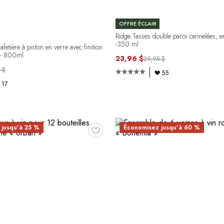
OFFRE ÉCLAIR
Ridge Tasses double paroi cannelées, 
-350 ml
tière à piston en verre avec finition
 - 800ml
23,96 $
29,95 $
 $
55
17
♥
jusqu'à 25 %
Économisez jusqu'à 60 %