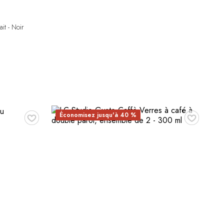
it - Noir
♥
♥
Économisez jusqu'à 40 %