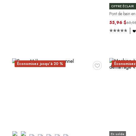
OFFRE ÉCLAIR
Pont de bain e
55,96 $
69,95
♥
Économisez jusqu'à 20 %
Économisez 
En solde