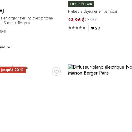
OFFRE ÉCLAIR
AJ
Plateau à déjeuner en bambou
is en argent sterling avec zircone
23,96 $
29,95 $
de 3 mm « Reign »
201
00 $
gratuite
♥
 jusqu'à 20 %