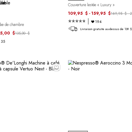
Couverture lestée « Luxury »
109,95 $ - 159,95 $
169,95 $ - 
194
be de chambre
Livraison gratuite au-dessus de 139 $
35,00 $
135,00 $
35
♥