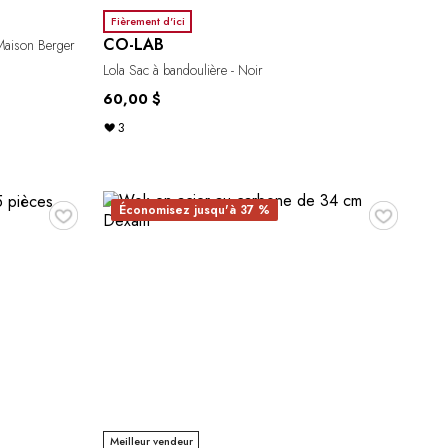
Fièrement d'ici
CO-LAB
Maison Berger
Lola Sac à bandoulière - Noir
60,00 $
3
♥
♥
Économisez jusqu'à 37 %
Meilleur vendeur