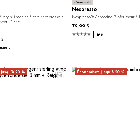
Mieux noté
Nespresso
Longhi Machine à café et espresso à
Nespresso® Aeroccino 3 Mousseur à la
Next - Blanc
79,99 $
8
3
gratuite
♥
 jusqu'à 20 %
Économisez jusqu'à 20 %