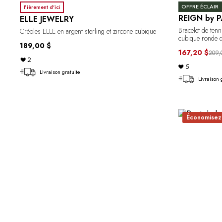
OFFRE ÉCLAIR
Fièrement d'ici
REIGN by P
ELLE JEWELRY
Bracelet de tenn
Créoles ELLE en argent sterling et zircone cubique
cubique ronde 
189,00 $
167,20 $
209,
2
5
Livraison gratuite
Livraison 
Économisez