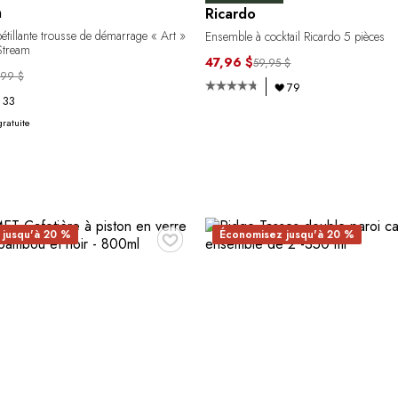
m
Ricardo
étillante trousse de démarrage « Art »
Ensemble à cocktail Ricardo 5 pièces
Stream
47,96 $
59,95 $
,99 $
79
33
gratuite
♥
 jusqu'à 20 %
Économisez jusqu'à 20 %