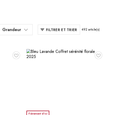
Grandeur
FILTRER ET TRIER
492
article(s)
♥
♥
Fièrement d'ici