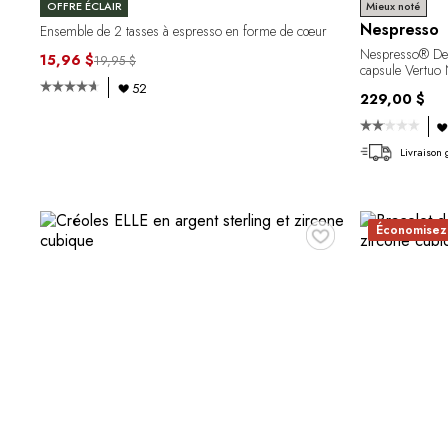
OFFRE ÉCLAIR
Mieux noté
Nespresso
Ensemble de 2 tasses à espresso en forme de cœur
Nespresso® De'
15,96 $
19,95 $
capsule Vertuo 
52
229,00 $
Livraison 
♥
Économisez