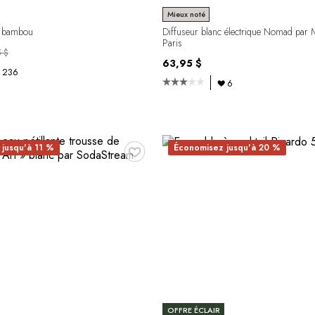
Mieux noté
n bambou
Diffuseur blanc électrique Nomad par 
Paris
 $
63,95 $
236
6
♥
jusqu'à 11 %
Économisez jusqu'à 20 %
OFFRE ÉCLAIR