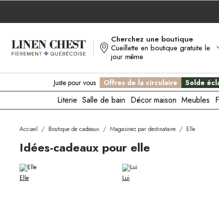
Allez
au
contenu
Cherchez une boutique
Cueillette en boutique gratuite le
jour même
Juste pour vous
Offres de la circulaire
Solde écla
Literie
Salle de bain
Décor maison
Meubles
F
Accueil
/
Boutique de cadeaux
/
Magasinez par destinataire
/
Elle
Idées-cadeaux pour elle
Elle
Lui