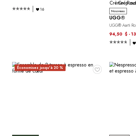
16
Nouveau
UGG®
UGG® Aarti Ro
94,50 $ - 1
♥
Économisez jusqu'à 20 %