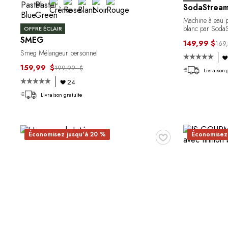
SodaStrea
Machine à eau p
blanc par Soda
OFFRE ÉCLAIR
SMEG
149,99 $
169
Smeg Mélangeur personnel
159,99 $
199,99 $
Livraison 
24
Livraison gratuite
♥
Économisez jusqu'à 20 %
Économisez