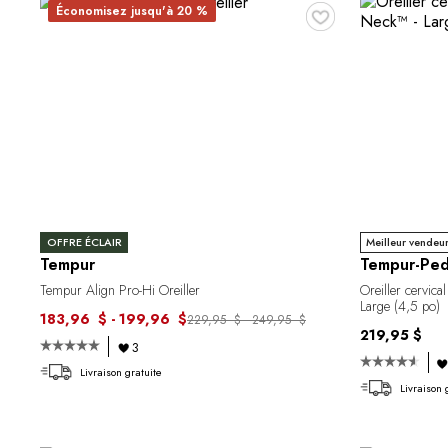
♥
Économisez jusqu'à 20 %
OFFRE ÉCLAIR
Meilleur vendeu
Tempur
Tempur-Ped
Tempur Align Pro-Hi Oreiller
Oreiller cervi
Large (4,5 po)
183,96 $ - 199,96 $
229,95 $ - 249,95 $
219,95 $
3
Livraison gratuite
Livraison 