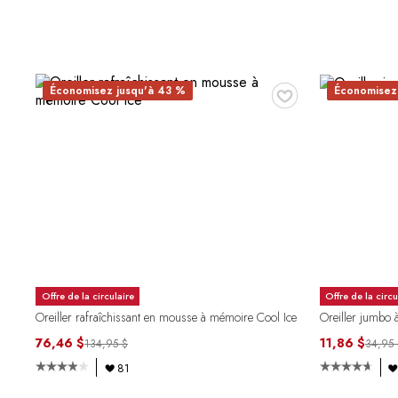
♥
Économisez jusqu'à 43 %
Économisez
Offre de la circulaire
Offre de la circu
Oreiller rafraîchissant en mousse à mémoire Cool Ice
Oreiller jumbo à
76,46 $
11,86 $
134,95 $
34,95 
81