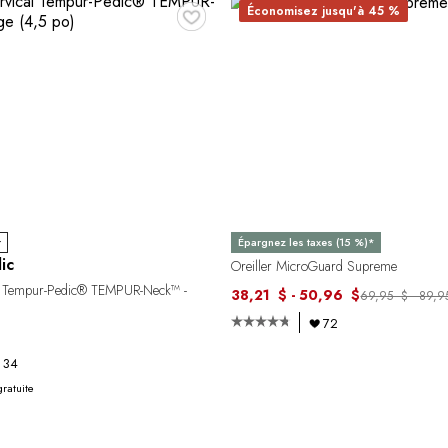
♥
Économisez jusqu'à 45 %
r
Épargnez les taxes (15 %)*
ic
Oreiller MicroGuard Supreme
cal Tempur-Pedic® TEMPUR-Neck™ -
38,21 $ - 50,96 $
69,95 $ - 89,9
72
34
gratuite