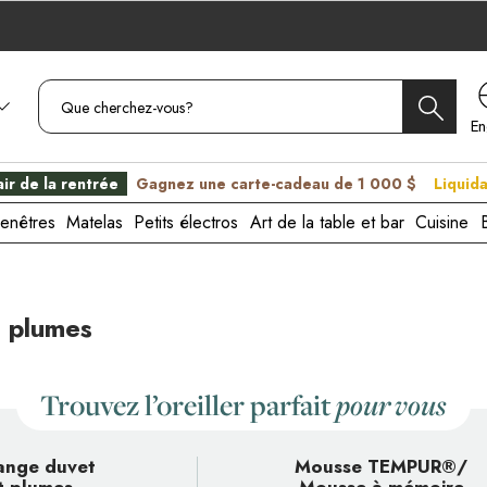
En
C
ir de la rentrée
Gagnez une carte-cadeau de 1 000 $
Liquida
enêtres
Matelas
Petits électros
Art de la table et bar
Cuisine
, plumes
Trouvez l’oreiller parfait
pour vous
ange duvet
Mousse TEMPUR®/