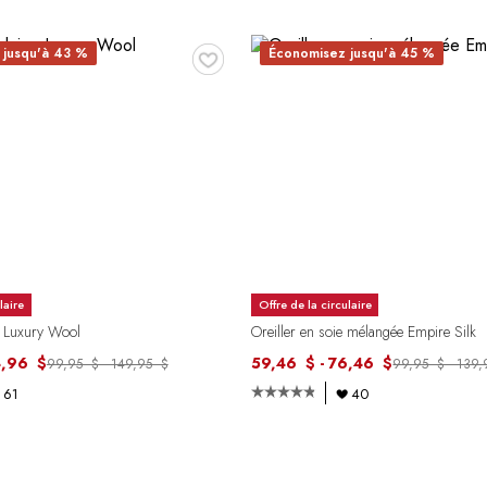
♥
 jusqu'à 43 %
Économisez jusqu'à 45 %
laire
Offre de la circulaire
ne Luxury Wool
Oreiller en soie mélangée Empire Silk
4,96 $
59,46 $ - 76,46 $
99,95 $ - 149,95 $
99,95 $ - 139
61
40