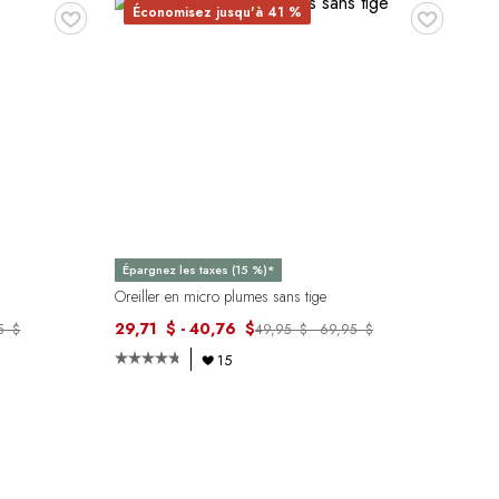
♥
♥
Économisez jusqu'à 41 %
Épargnez les taxes (15 %)*
Oreiller en micro plumes sans tige
29,71 $ - 40,76 $
5 $
49,95 $ - 69,95 $
15