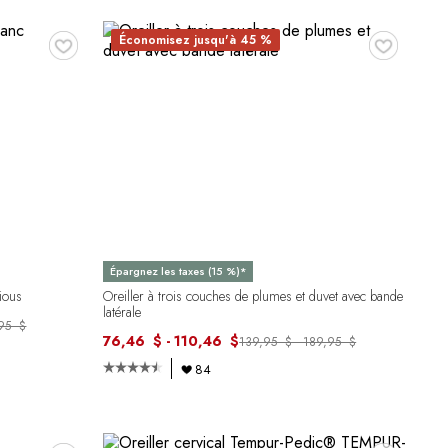
♥
♥
Économisez jusqu'à 45 %
Épargnez les taxes (15 %)*
rious
Oreiller à trois couches de plumes et duvet avec bande
latérale
,95 $
76,46 $ - 110,46 $
139,95 $ - 189,95 $
84