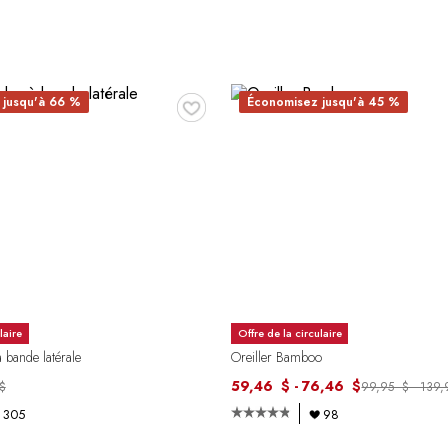
♥
 jusqu'à 66 %
Économisez jusqu'à 45 %
laire
Offre de la circulaire
 bande latérale
Oreiller Bamboo
59,46 $ - 76,46 $
$
99,95 $ - 139
305
98