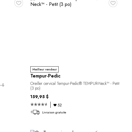
♥
♥
Meilleur vendeur
Tempur-Pedic
Oreiller cervical Tempur-Pedic® TEMPUR-Neck™ - Petit
5 $
(3 po)
159,95 $
52
Livraison gratuite