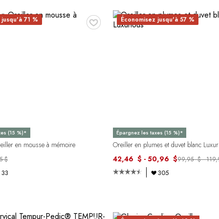
♥
jusqu'à 71 %
Économisez jusqu'à 57 %
xes (15 %)*
Épargnez les taxes (15 %)*
reiller en mousse à mémoire
Oreiller en plumes et duvet blanc Luxu
42,46 $ - 50,96 $
5 $
99,95 $ - 119
33
305