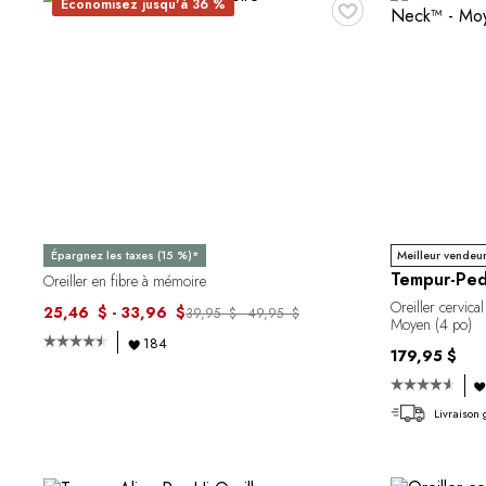
♥
Économisez jusqu'à 36 %
Épargnez les taxes (15 %)*
Meilleur vendeu
Tempur-Ped
Oreiller en fibre à mémoire
Oreiller cervi
25,46 $ - 33,96 $
39,95 $ - 49,95 $
Moyen (4 po)
184
179,95 $
Livraison 