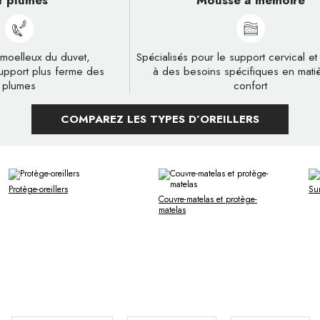
t plumes
Mousse à mémoire
 moelleux du duvet,
Spécialisés pour le support cervical e
upport plus ferme des
à des besoins spécifiques en mati
plumes
confort
COMPAREZ LES TYPES D’OREILLERS
Protège-oreillers
Su
Couvre-matelas et protège-
matelas