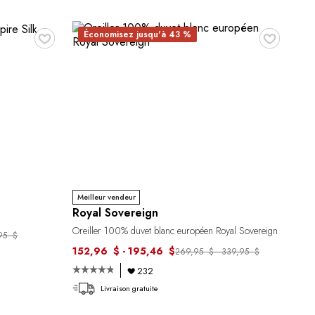
♥
♥
Économisez jusqu'à 43 %
Meilleur vendeur
Royal Sovereign
Oreiller 100% duvet blanc européen Royal Sovereign
,95 $
152,96 $ - 195,46 $
269,95 $ - 339,95 $
232
Livraison gratuite