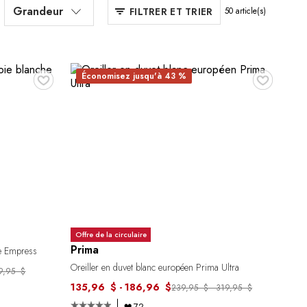
Grandeur
FILTRER ET TRIER
50
article(s)
♥
♥
Économisez jusqu'à 43 %
Offre de la circulaire
Prima
he Empress
Oreiller en duvet blanc européen Prima Ultra
99,95 $
135,96 $ - 186,96 $
239,95 $ - 319,95 $
72