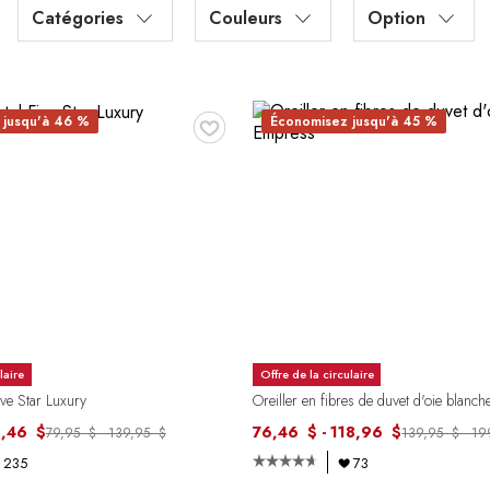
Catégories
Couleurs
Option
♥
 jusqu'à 46 %
Économisez jusqu'à 45 %
laire
Offre de la circulaire
ive Star Luxury
Oreiller en fibres de duvet d'oie blanc
6,46 $
76,46 $ - 118,96 $
79,95 $ - 139,95 $
139,95 $ - 1
235
73