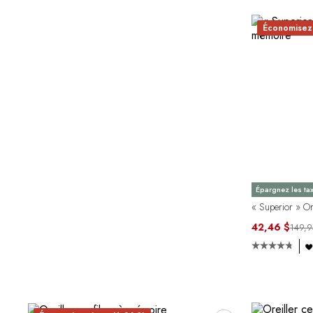
Économisez 
Épargnez les ta
« Superior » O
42,46 $
149,9