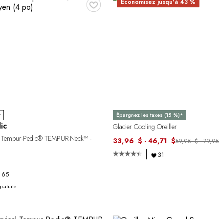
♥
Économisez jusqu'à 43 %
r
Épargnez les taxes (15 %)*
ic
Glacier Cooling Oreiller
cal Tempur-Pedic® TEMPUR-Neck™ -
33,96 $ - 46,71 $
59,95 $ - 79,9
31
65
gratuite