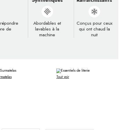
Synthétiques
Rafraîchissants
t répondre
Abordables et
Conçus pour ceux
ère de
lavables à la
qui ont chaud la
machine
nuit
rmatelas
Tout voir