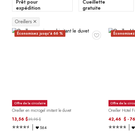
Prêt pour
Cueillette
expédition
gratuite
Oreillers
✕
♥
Économisez jusqu'à 66 %
Économisez
Offre de la circulaire
Offre de la circu
Oreiller en microgel imitant le duvet
Oreiller Hotel F
13,56 $
42,46 $ - 7
39,95 $
564