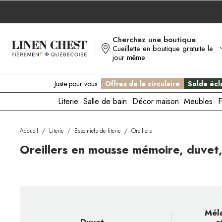
Allez
au
contenu
Cherchez une boutique
Cueillette en boutique gratuite le
jour même
Juste pour vous
Offres de la circulaire
Solde écla
Literie
Salle de bain
Décor maison
Meubles
F
Accueil
/
Literie
/
Essentiels de literie
/
Oreillers
Oreillers en mousse mémoire, duvet
Mél