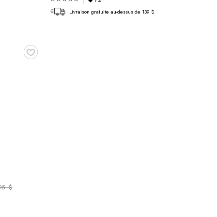
Livraison gratuite au-dessus de 139 $
♥
,95 $