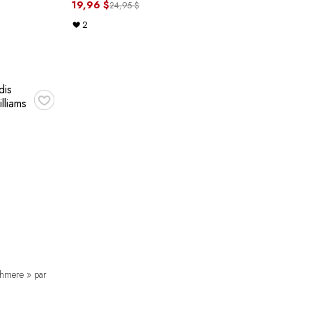
19,96 $
24,95 $
2
♥
shmere » par