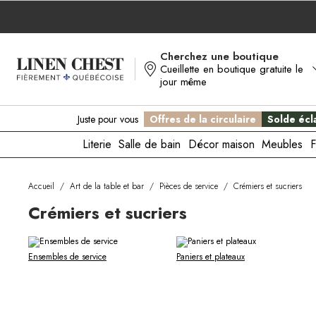
Allez
au
contenu
Cherchez une boutique
Cueillette en boutique gratuite le
jour même
Juste pour vous
Offres de la circulaire
Solde écla
Literie
Salle de bain
Décor maison
Meubles
F
Accueil
/
Art de la table et bar
/
Pièces de service
/
Crémiers et sucriers
Crémiers et sucriers
Ensembles de service
Paniers et plateaux