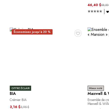
46,40 $
58,00
♥
Économisez jusqu'à 20 %
OFFRE ÉCLAIR
Mieux noté
BIA
Maxwell & W
Crémier BIA
Ensemble de cré
Maxwell & Will
3,16 $
3,95 $