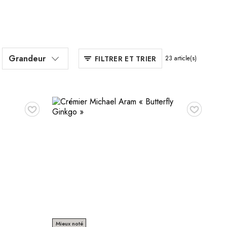
Grandeur
FILTRER ET TRIER
23
article(s)
♥
♥
Mieux noté