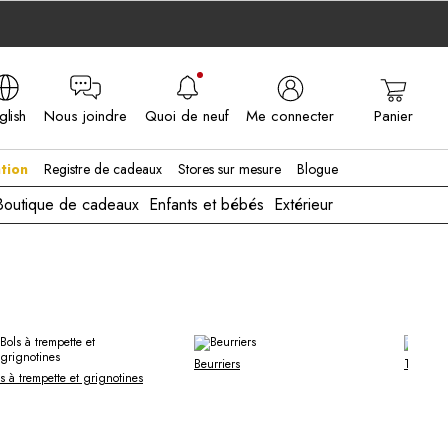
glish
Nous joindre
Quoi de neuf
Me connecter
Panier
A - EN
tion
Registre de cadeaux
Stores sur mesure
Blogue
Boutique de cadeaux
Enfants et bébés
Extérieur
Beurriers
Tout voir
s à trempette et grignotines