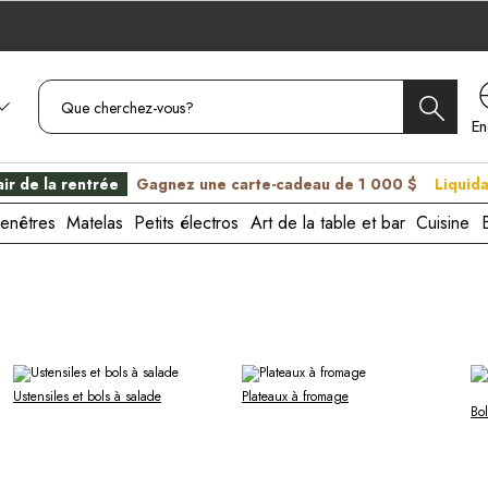
En
C
ir de la rentrée
Gagnez une carte-cadeau de 1 000 $
Liquida
enêtres
Matelas
Petits électros
Art de la table et bar
Cuisine
Ustensiles et bols à salade
Plateaux à fromage
Bol