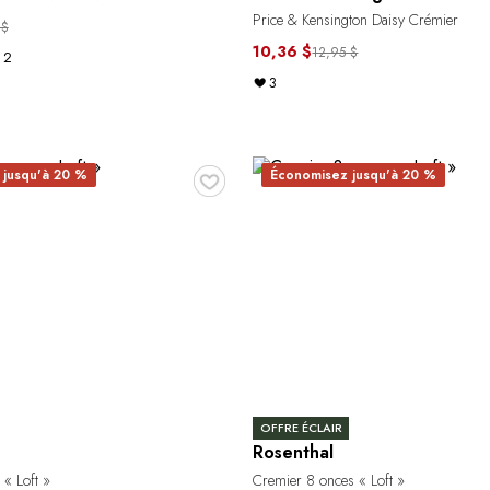
Price & Kensington Daisy Crémier
 $
10,36 $
12,95 $
2
3
♥
 jusqu'à 20 %
Économisez jusqu'à 20 %
OFFRE ÉCLAIR
Rosenthal
 « Loft »
Cremier 8 onces « Loft »