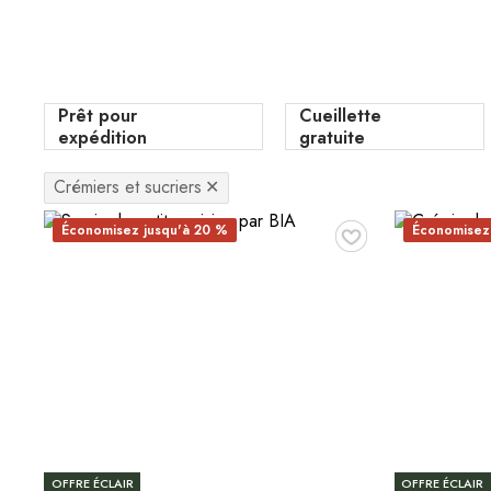
Prêt pour
Cueillette
expédition
gratuite
Crémiers et sucriers
✕
♥
Économisez jusqu'à 20 %
Économisez
OFFRE ÉCLAIR
OFFRE ÉCLAIR