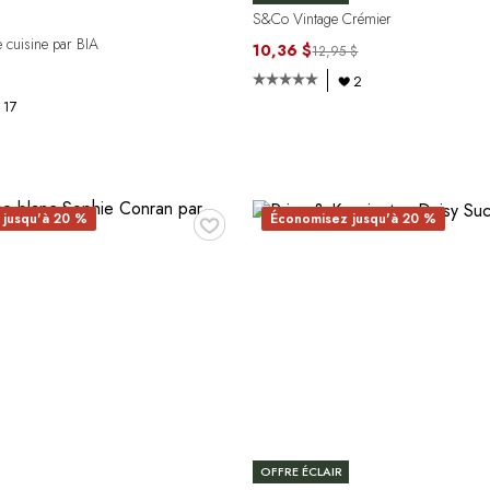
S&Co Vintage Crémier
e cuisine par BIA
10,36 $
12,95 $
2
17
♥
 jusqu'à 20 %
Économisez jusqu'à 20 %
OFFRE ÉCLAIR