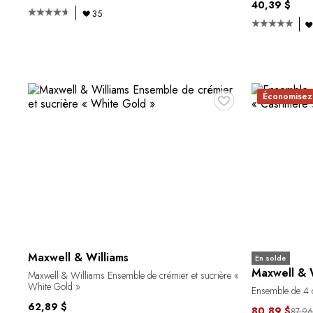
40,39 $
35
♥
Économisez 
Maxwell & Williams
En solde
Maxwell & W
Maxwell & Williams Ensemble de crémier et sucrière «
White Gold »
Ensemble de 4 
62,89 $
80,89 $
87,96