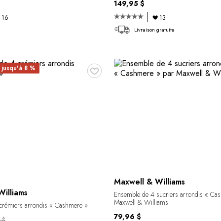
149,95 $
16
13
Livraison gratuite
♥
jusqu'à 8 %
Maxwell & Williams
illiams
Ensemble de 4 sucriers arrondis « Ca
Maxwell & Williams
crémiers arrondis « Cashmere »
79,96 $
 $