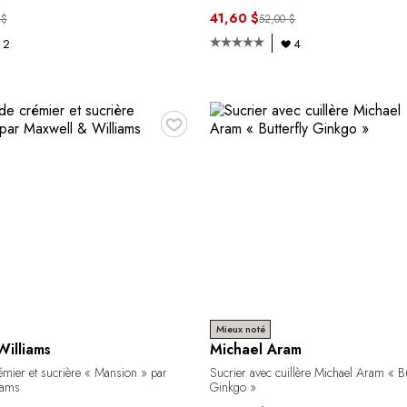
41,60 $
 $
52,00 $
2
4
♥
Mieux noté
illiams
Michael Aram
mier et sucrière « Mansion » par
Sucrier avec cuillère Michael Aram « Bu
iams
Ginkgo »