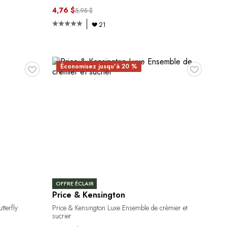
4,76 $
5,95 $
21
♥
♥
Économisez jusqu'à 20 %
OFFRE ÉCLAIR
Price & Kensington
tterfly
Price & Kensington Luxe Ensemble de crèmier et
sucrier