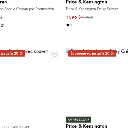
ran
Price & Kensington
anc Sophie Conran par Portmeirion
Price & Kensington Daisy Sucrier
11,96 $
 $
14,95 $
21
1
♥
 jusqu'à 20 %
Économisez jusqu'à 20 %
OFFRE ÉCLAIR
Price & Kensington
crier avec couvert