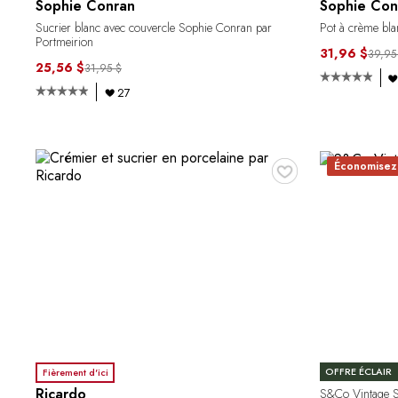
Sophie Conran
Sophie Con
Sucrier blanc avec couvercle Sophie Conran par
Pot à crème bl
Portmeirion
31,96 $
39,95
25,56 $
31,95 $
27
♥
Économisez
OFFRE ÉCLAIR
Fièrement d'ici
Ricardo
S&Co Vintage Su