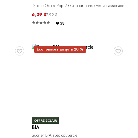
Disque Oxo « Pop 2.0 » pour conserver la cassonade
6,39 $
7,99 $
38
♥
♥
Économisez jusqu'à 20 %
OFFRE ÉCLAIR
BIA
Sucrier BIA avec couvercle