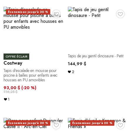
♥
♥
Économisez jusqu'à 20 %
Tapis de jeu gentil dinosaure - Petit
OFFRE ÉCLAIR
Costway
144,99 $
Tapis d'escalade en mousse pour
2
piscine à balles pour enfants avec
housses en PU amovibles
93,00 $
(-20 %)
116,25 $
1
♥
♥
Économisez jusqu'à 20 %
Économisez jusqu'à 20 %