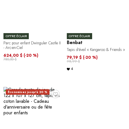
OFFRE ÉCLAIR
OFFRE ÉCLAIR
Benbat
Parc pour enfant Dwinguler Castle II
- Arc-en-Ciel
Tapis d'éveil « Kangaroo & Friends »
624,00 $
(-20 %)
79,19 $
(-20 %)
780,00 $
98,99 $
4
♥
Économisez jusqu'à 20 %