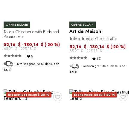
OFFRE ÉCLAIR
OFFRE ÉCLAIR
Art de Maison
Toile « Chinoiserie with Birds and
Peonies V »
Toile « Tropical Green Leaf »
52,16 $ - 180,14 $
(-20 %)
52,16 $ - 180,14 $
(-20 %)
65,21 $ - 225,18 $
65,21 $ - 225,18 $
9
33
Livraison gratuite au-dessus de
Livraison gratuite au-dessus de
139 $
139 $
♥
♥
Économisez jusqu'à 20 %
Économisez jusqu'à 20 %