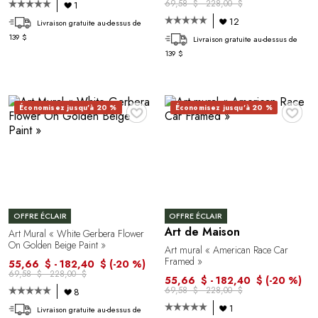
69,58 $ - 228,00 $
1
12
Livraison gratuite au-dessus de
139 $
Livraison gratuite au-dessus de
139 $
♥
♥
Économisez jusqu'à 20 %
Économisez jusqu'à 20 %
OFFRE ÉCLAIR
OFFRE ÉCLAIR
Art de Maison
Art Mural « White Gerbera Flower
On Golden Beige Paint »
Art mural « American Race Car
Framed »
55,66 $ - 182,40 $
(-20 %)
69,58 $ - 228,00 $
55,66 $ - 182,40 $
(-20 %)
69,58 $ - 228,00 $
8
1
Livraison gratuite au-dessus de