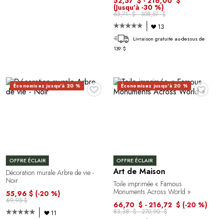
52,57 $ - 216,00 $
(Jusqu'à -30 %)
65,71 $ - 308,57 $
13
Livraison gratuite au-dessus de
139 $
♥
♥
Économisez jusqu'à 20 %
Économisez jusqu'à 20 %
OFFRE ÉCLAIR
OFFRE ÉCLAIR
Art de Maison
Décoration murale Arbre de vie -
Noir
Toile imprimée « Famous
Monuments Across World »
55,96 $
(-20 %)
69,95 $
66,70 $ - 216,72 $
(-20 %)
83,38 $ - 270,90 $
11