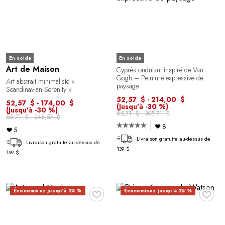
En solde
En solde
Art de Maison
Cyprès ondulant inspiré de Van
Gogh – Peinture expressive de
Art abstrait minimaliste «
paysage
Scandinavian Serenity »
52,57 $ - 214,00 $
52,57 $ - 174,00 $
(Jusqu'à -30 %)
(Jusqu'à -30 %)
65,71 $ - 305,71 $
65,71 $ - 248,57 $
8
5
Livraison gratuite au-dessus de
Livraison gratuite au-dessus de
139 $
139 $
♥
♥
Économisez jusqu'à 25 %
Économisez jusqu'à 25 %