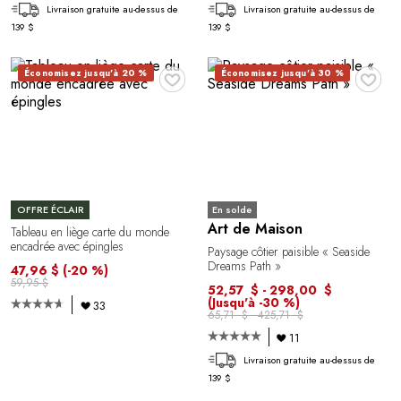
Livraison gratuite au-dessus de
Livraison gratuite au-dessus de
139 $
139 $
♥
♥
Économisez jusqu'à 20 %
Économisez jusqu'à 30 %
En solde
OFFRE ÉCLAIR
Art de Maison
Tableau en liège carte du monde
encadrée avec épingles
Paysage côtier paisible « Seaside
Dreams Path »
47,96 $
(-20 %)
59,95 $
52,57 $ - 298,00 $
(Jusqu'à -30 %)
33
65,71 $ - 425,71 $
11
Livraison gratuite au-dessus de
139 $