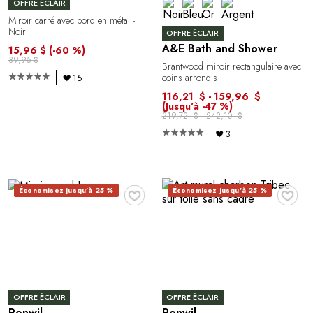
OFFRE ÉCLAIR
Miroir carré avec bord en métal -
Noir
OFFRE ÉCLAIR
A&E Bath and Shower
15,96 $
(-60 %)
39,95 $
Brantwood miroir rectangulaire avec
coins arrondis
15
116,21 $ - 159,96 $
(Jusqu'à -47 %)
219,72 $ - 242,10 $
3
♥
♥
Économisez jusqu'à 25 %
Économisez jusqu'à 25 %
OFFRE ÉCLAIR
OFFRE ÉCLAIR
Renwil
Renwil