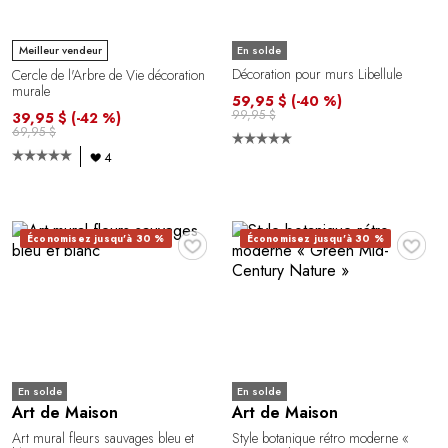
En solde
Meilleur vendeur
Décoration pour murs Libellule
Cercle de l'Arbre de Vie décoration
murale
59,95 $
(-40 %)
99,95 $
39,95 $
(-42 %)
69,95 $
4
♥
♥
Économisez jusqu'à 30 %
Économisez jusqu'à 30 %
En solde
En solde
Art de Maison
Art de Maison
Art mural fleurs sauvages bleu et
Style botanique rétro moderne «