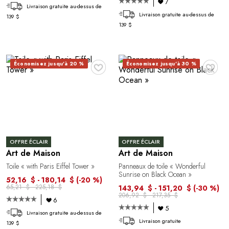
7
Livraison gratuite au-dessus de
Livraison gratuite au-dessus de
139 $
139 $
♥
♥
Économisez jusqu'à 20 %
Économisez jusqu'à 30 %
OFFRE ÉCLAIR
OFFRE ÉCLAIR
Art de Maison
Art de Maison
Toile « with Paris Eiffel Tower »
Panneaux de toile « Wonderful
Sunrise on Black Ocean »
52,16 $ - 180,14 $
(-20 %)
65,21 $ - 225,18 $
143,94 $ - 151,20 $
(-30 %)
206,92 $ - 217,35 $
6
5
Livraison gratuite au-dessus de
Livraison gratuite
139 $