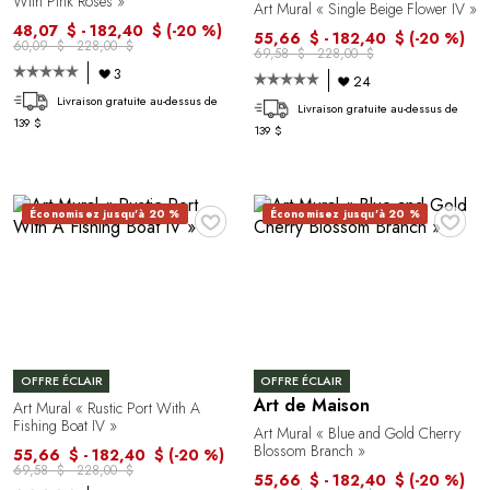
With Pink Roses »
Art Mural « Single Beige Flower IV »
48,07 $ - 182,40 $
(-20 %)
55,66 $ - 182,40 $
(-20 %)
60,09 $ - 228,00 $
69,58 $ - 228,00 $
3
24
Livraison gratuite au-dessus de
Livraison gratuite au-dessus de
139 $
139 $
♥
♥
Économisez jusqu'à 20 %
Économisez jusqu'à 20 %
OFFRE ÉCLAIR
OFFRE ÉCLAIR
Art de Maison
Art Mural « Rustic Port With A
Fishing Boat IV »
Art Mural « Blue and Gold Cherry
Blossom Branch »
55,66 $ - 182,40 $
(-20 %)
69,58 $ - 228,00 $
55,66 $ - 182,40 $
(-20 %)