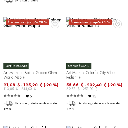
Livraison gratuite
♥
♥
Économisez jusqu'à 20 %
Économisez jusqu'à 20 %
OFFRE ÉCLAIR
OFFRE ÉCLAIR
Art Mural en Bois « Golden Glam
Art Mural « Colorful City Vibrant
World Map »
Radiant »
91,08 $ - 195,20 $
(-20 %)
55,66 $ - 202,40 $
(-20 %)
113,85 $ - 244,00 $
69,58 $ - 253,00 $
6
15
Livraison gratuite au-dessus de
Livraison gratuite au-dessus de
139 $
139 $