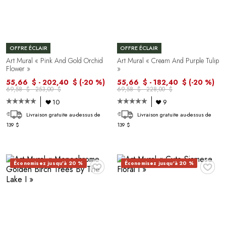
OFFRE ÉCLAIR
OFFRE ÉCLAIR
Art Mural « Pink And Gold Orchid
Art Mural « Cream And Purple Tulip
Flower »
»
55,66 $ - 202,40 $
(-20 %)
55,66 $ - 182,40 $
(-20 %)
69,58 $ - 253,00 $
69,58 $ - 228,00 $
10
9
Livraison gratuite au-dessus de
Livraison gratuite au-dessus de
139 $
139 $
♥
♥
Économisez jusqu'à 20 %
Économisez jusqu'à 20 %