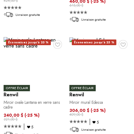
424,00 $
460,00 $
(-25 %)
615,00 $
Livraison gratuite
Livraison gratuite
♥
♥
Économisez jusqu'à 25 %
Économisez jusqu'à 25 %
OFFRE ÉCLAIR
OFFRE ÉCLAIR
Renwil
Renwil
Miroir ovale Lantana en verre sans
Miroir mural Edessa
cadre
306,00 $
(-25 %)
409,00 $
240,00 $
(-25 %)
321,00 $
5
5
Livraison gratuite