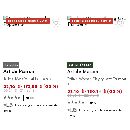
♥
♥
Économisez jusqu'à 20 %
Économisez jusqu'à 20 %
En solde
OFFRE ÉCLAIR
Art de Maison
Art de Maison
Toile « RW Coastal Poppies »
Toile « Woman Playing Jazz Trumpet
»
52,16 $ - 173,88 $
(-20 %)
65,21 $ - 217,35 $
52,16 $ - 180,14 $
(-20 %)
65,21 $ - 225,18 $
33
8
Livraison gratuite au-dessus de
Livraison gratuite au-dessus de
139 $
139 $