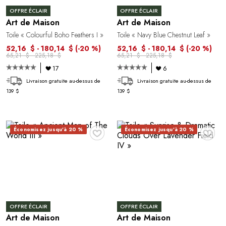
OFFRE ÉCLAIR
OFFRE ÉCLAIR
Art de Maison
Art de Maison
Toile « Colourful Boho Feathers I »
Toile « Navy Blue Chestnut Leaf »
52,16 $ - 180,14 $
(-20 %)
52,16 $ - 180,14 $
(-20 %)
65,21 $ - 225,18 $
65,21 $ - 225,18 $
17
6
Livraison gratuite au-dessus de
Livraison gratuite au-dessus de
139 $
139 $
♥
♥
Économisez jusqu'à 20 %
Économisez jusqu'à 20 %
OFFRE ÉCLAIR
OFFRE ÉCLAIR
Art de Maison
Art de Maison