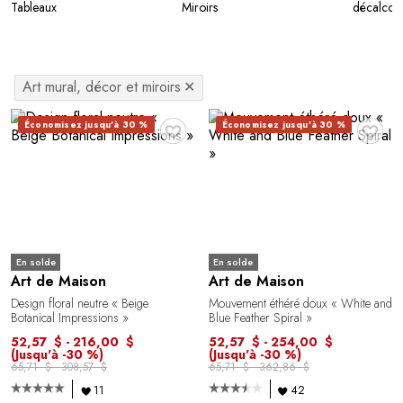
Tableaux
Miroirs
décalcom
Art mural, décor et miroirs
✕
♥
♥
Économisez jusqu'à 30 %
Économisez jusqu'à 30 %
En solde
En solde
Art de Maison
Art de Maison
Design floral neutre « Beige
Mouvement éthéré doux « White and
Botanical Impressions »
Blue Feather Spiral »
52,57 $ - 216,00 $
52,57 $ - 254,00 $
(Jusqu'à -30 %)
(Jusqu'à -30 %)
65,71 $ - 308,57 $
65,71 $ - 362,86 $
11
42