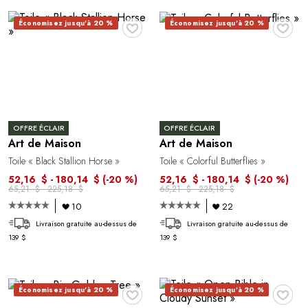
♥
♥
Économisez jusqu'à 20 %
Économisez jusqu'à 20 %
OFFRE ÉCLAIR
OFFRE ÉCLAIR
Art de Maison
Art de Maison
Toile « Black Stallion Horse »
Toile « Colorful Butterflies »
52,16 $ - 180,14 $
(-20 %)
52,16 $ - 180,14 $
(-20 %)
65,21 $ - 225,18 $
65,21 $ - 225,18 $
10
22
Livraison gratuite au-dessus de
Livraison gratuite au-dessus de
139 $
139 $
♥
♥
Économisez jusqu'à 20 %
Économisez jusqu'à 20 %