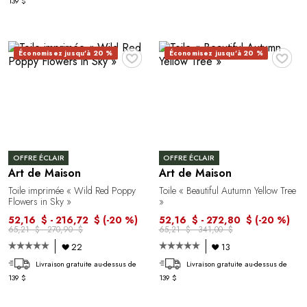
139 $
♥
♥
Économisez jusqu'à 20 %
Économisez jusqu'à 20 %
OFFRE ÉCLAIR
OFFRE ÉCLAIR
Art de Maison
Art de Maison
Toile imprimée « Wild Red Poppy
Toile « Beautiful Autumn Yellow Tree
Flowers in Sky »
»
52,16 $ - 216,72 $
(-20 %)
52,16 $ - 272,80 $
(-20 %)
65,21 $ - 270,90 $
65,21 $ - 341,00 $
22
13
Livraison gratuite au-dessus de
Livraison gratuite au-dessus de
139 $
139 $