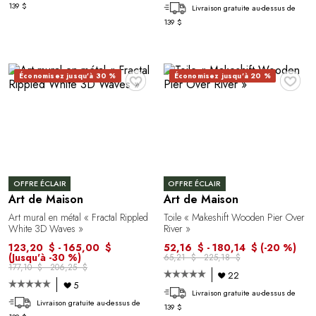
139 $
Livraison gratuite au-dessus de
139 $
♥
♥
Économisez jusqu'à 30 %
Économisez jusqu'à 20 %
OFFRE ÉCLAIR
OFFRE ÉCLAIR
Art de Maison
Art de Maison
Art mural en métal « Fractal Rippled
Toile « Makeshift Wooden Pier Over
White 3D Waves »
River »
123,20 $ - 165,00 $
52,16 $ - 180,14 $
(-20 %)
(Jusqu'à -30 %)
65,21 $ - 225,18 $
177,10 $ - 206,25 $
22
5
Livraison gratuite au-dessus de
Livraison gratuite au-dessus de
139 $