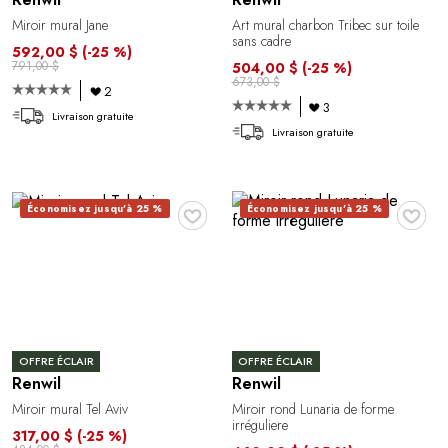
Miroir mural Jane
Art mural charbon Tribec sur toile
sans cadre
592,00 $
(-25 %)
791,00 $
504,00 $
(-25 %)
673,00 $
2
3
Livraison gratuite
Livraison gratuite
♥
♥
Économisez jusqu'à 25 %
Économisez jusqu'à 25 %
OFFRE ÉCLAIR
OFFRE ÉCLAIR
Renwil
Renwil
Miroir mural Tel Aviv
Miroir rond Lunaria de forme
irréguliere
317,00 $
(-25 %)