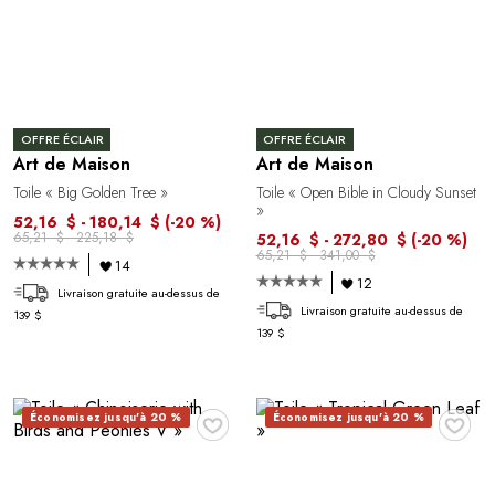
OFFRE ÉCLAIR
OFFRE ÉCLAIR
Art de Maison
Art de Maison
Toile « Big Golden Tree »
Toile « Open Bible in Cloudy Sunset
»
52,16 $ - 180,14 $
(-20 %)
65,21 $ - 225,18 $
52,16 $ - 272,80 $
(-20 %)
65,21 $ - 341,00 $
14
12
Livraison gratuite au-dessus de
Livraison gratuite au-dessus de
139 $
139 $
♥
♥
Économisez jusqu'à 20 %
Économisez jusqu'à 20 %