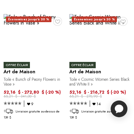
♥
♥
Économisez jusqu'à 20 %
Économisez jusqu'à 20 %
OFFRE ÉCLAIR
OFFRE ÉCLAIR
Art de Maison
Art de Maison
Toile « Bunch of Peony Flowers in
Toile « Cosmic Women Series Black
Vase »
and White II »
52,16 $ - 272,80 $
(-20 %)
52,16 $ - 216,72 $
(-20 %)
65,21 $ - 341,00 $
65,21 $ - 270,90 $
9
14
Livraison gratuite au-dessus de
Livraison gratuite au-dessus de
139 $
139 $