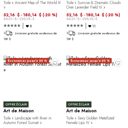
Toile « Ancient Map of The World III
Toile « Sunrise & Dramatic Clouds
»
Over Lavender Field IV »
52,16 $ - 180,14 $
(-20 %)
52,16 $ - 180,14 $
(-20 %)
65,21 $ - 225,18 $
65,21 $ - 225,18 $
9
11
Livraison gratuite au-dessus de
Livraison gratuite au-dessus de
139 $
139 $
♥
♥
Économisez jusqu'à 20 %
Économisez jusqu'à 20 %
OFFRE ÉCLAIR
OFFRE ÉCLAIR
Art de Maison
Art de Maison
Toile « Landscape with River in
Toile « Sexy Golden Metallized
Autumn Forest Sunset »
Female Lips IV »