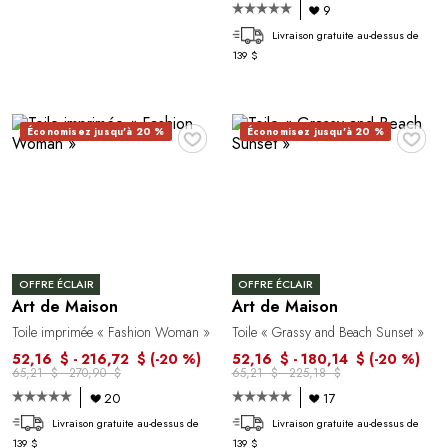
9
Livraison gratuite au-dessus de
139 $
♥
♥
Économisez jusqu'à 20 %
Économisez jusqu'à 20 %
OFFRE ÉCLAIR
OFFRE ÉCLAIR
Art de Maison
Art de Maison
Toile imprimée « Fashion Woman »
Toile « Grassy and Beach Sunset »
52,16 $ - 216,72 $
(-20 %)
52,16 $ - 180,14 $
(-20 %)
65,21 $ - 270,90 $
65,21 $ - 225,18 $
20
17
Livraison gratuite au-dessus de
Livraison gratuite au-dessus de
139 $
139 $