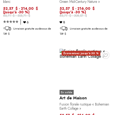
blanc
Green Mid-Century Nature »
52,57 $ - 214,00 $
52,57 $ - 216,00 $
(Jusqu'à -30 %)
(Jusqu'à -30 %)
65,71 $ - 305,71 $
65,71 $ - 308,57 $
6
8
Livraison gratuite au-dessus de
Livraison gratuite au-dessus de
139 $
139 $
♥
Économisez jusqu'à 30 %
En solde
Art de Maison
Fusion florale rustique « Bohemian
Earth Collage »