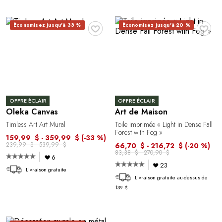
♥
♥
Économisez jusqu'à 33 %
Économisez jusqu'à 20 %
OFFRE ÉCLAIR
OFFRE ÉCLAIR
Oleka Canvas
Art de Maison
Timless Art Art Mural
Toile imprimée « Light in Dense Fall
Forest with Fog »
159,99 $ - 359,99 $
(-33 %)
239,99 $ - 539,99 $
66,70 $ - 216,72 $
(-20 %)
83,38 $ - 270,90 $
6
23
Livraison gratuite
Livraison gratuite au-dessus de
139 $