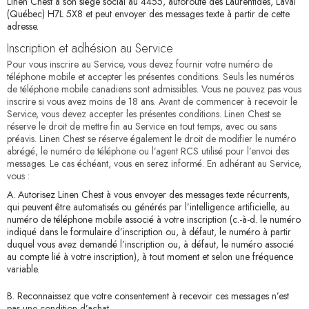
Linen Chest a son siège social au 4455, autoroute des Laurentides, Laval
(Québec) H7L 5X8 et peut envoyer des messages texte à partir de cette
adresse.
Inscription et adhésion au Service
Pour vous inscrire au Service, vous devez fournir votre numéro de
téléphone mobile et accepter les présentes conditions. Seuls les numéros
de téléphone mobile canadiens sont admissibles. Vous ne pouvez pas vous
inscrire si vous avez moins de 18 ans. Avant de commencer à recevoir le
Service, vous devez accepter les présentes conditions. Linen Chest se
réserve le droit de mettre fin au Service en tout temps, avec ou sans
préavis. Linen Chest se réserve également le droit de modifier le numéro
abrégé, le numéro de téléphone ou l’agent RCS utilisé pour l’envoi des
messages. Le cas échéant, vous en serez informé. En adhérant au Service,
vous :
A. Autorisez Linen Chest à vous envoyer des messages texte récurrents,
qui peuvent être automatisés ou générés par l’intelligence artificielle, au
numéro de téléphone mobile associé à votre inscription (c.-à-d. le numéro
indiqué dans le formulaire d’inscription ou, à défaut, le numéro à partir
duquel vous avez demandé l’inscription ou, à défaut, le numéro associé
au compte lié à votre inscription), à tout moment et selon une fréquence
variable.
B. Reconnaissez que votre consentement à recevoir ces messages n’est
pas une condition d’achat.