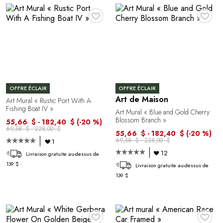
♥
♥
OFFRE ÉCLAIR
OFFRE ÉCLAIR
Art de Maison
Art Mural « Rustic Port With A
Fishing Boat IV »
Art Mural « Blue and Gold Cherry
Blossom Branch »
55,66 $ - 182,40 $
(-20 %)
69,58 $ - 228,00 $
55,66 $ - 182,40 $
(-20 %)
69,58 $ - 228,00 $
1
12
Livraison gratuite au-dessus de
139 $
Livraison gratuite au-dessus de
139 $
♥
♥