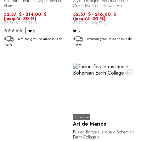
Art mural fleurs sauvages bleu et
Style botanique rétro moderne «
blanc
Green Mid-Century Nature »
52,57 $ - 214,00 $
52,57 $ - 216,00 $
(Jusqu'à -30 %)
(Jusqu'à -30 %)
65,71 $ - 305,71 $
65,71 $ - 308,57 $
6
8
Livraison gratuite au-dessus de
Livraison gratuite au-dessus de
139 $
139 $
♥
En solde
Art de Maison
Fusion florale rustique « Bohemian
Earth Collage »