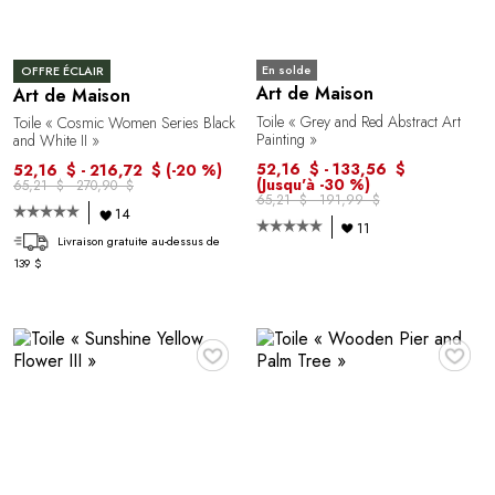
En solde
OFFRE ÉCLAIR
Art de Maison
Art de Maison
Toile « Grey and Red Abstract Art
Toile « Cosmic Women Series Black
Painting »
and White II »
52,16 $ - 133,56 $
52,16 $ - 216,72 $
(-20 %)
(Jusqu'à -30 %)
65,21 $ - 270,90 $
65,21 $ - 191,99 $
14
11
Livraison gratuite au-dessus de
139 $
♥
♥