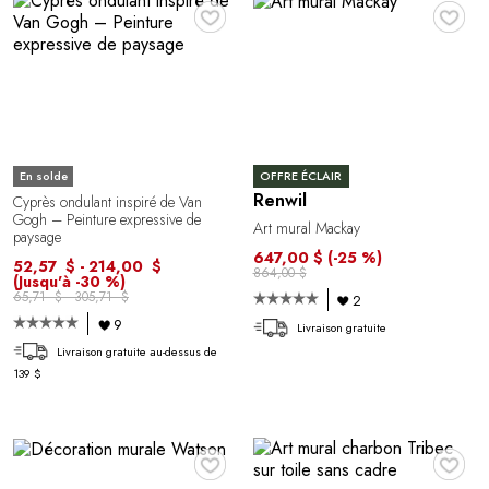
♥
♥
En solde
OFFRE ÉCLAIR
Renwil
Cyprès ondulant inspiré de Van
Gogh – Peinture expressive de
Art mural Mackay
paysage
647,00 $
(-25 %)
52,57 $ - 214,00 $
864,00 $
(Jusqu'à -30 %)
65,71 $ - 305,71 $
2
9
Livraison gratuite
Livraison gratuite au-dessus de
139 $
♥
♥