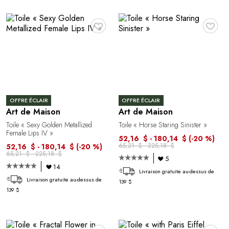
♥
♥
OFFRE ÉCLAIR
OFFRE ÉCLAIR
Art de Maison
Art de Maison
Toile « Sexy Golden Metallized
Toile « Horse Staring Sinister »
Female Lips IV »
52,16 $ - 180,14 $
(-20 %)
65,21 $ - 225,18 $
52,16 $ - 180,14 $
(-20 %)
65,21 $ - 225,18 $
5
14
Livraison gratuite au-dessus de
Livraison gratuite au-dessus de
139 $
139 $
♥
♥