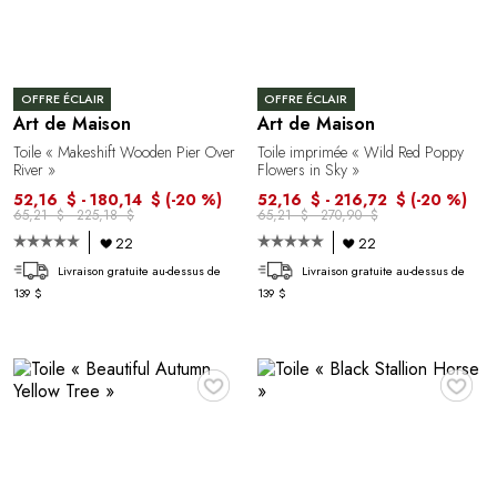
OFFRE ÉCLAIR
OFFRE ÉCLAIR
Art de Maison
Art de Maison
Toile « Makeshift Wooden Pier Over
Toile imprimée « Wild Red Poppy
River »
Flowers in Sky »
52,16 $ - 180,14 $
(-20 %)
52,16 $ - 216,72 $
(-20 %)
65,21 $ - 225,18 $
65,21 $ - 270,90 $
22
22
Livraison gratuite au-dessus de
Livraison gratuite au-dessus de
139 $
139 $
♥
♥