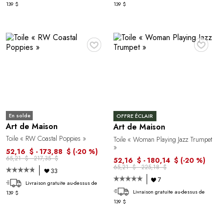
139 $
139 $
♥
♥
En solde
OFFRE ÉCLAIR
Art de Maison
Art de Maison
Toile « RW Coastal Poppies »
Toile « Woman Playing Jazz Trumpet
»
52,16 $ - 173,88 $
(-20 %)
65,21 $ - 217,35 $
52,16 $ - 180,14 $
(-20 %)
65,21 $ - 225,18 $
33
7
Livraison gratuite au-dessus de
Livraison gratuite au-dessus de
139 $
139 $