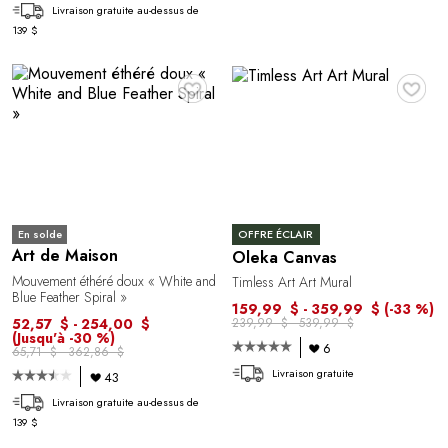
Livraison gratuite au-dessus de
139 $
♥
♥
En solde
OFFRE ÉCLAIR
Art de Maison
Oleka Canvas
Mouvement éthéré doux « White and
Timless Art Art Mural
Blue Feather Spiral »
159,99 $ - 359,99 $
(-33 %)
52,57 $ - 254,00 $
239,99 $ - 539,99 $
(Jusqu'à -30 %)
6
65,71 $ - 362,86 $
Livraison gratuite
43
Livraison gratuite au-dessus de
139 $