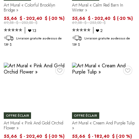
Art Mural « Colorful Brooklyn
Art Mural « Calm Red Barn In
Bridge »
Winter »
55,66 $ - 202,40 $
(-20 %)
55,66 $ - 202,40 $
(-20 %)
69,58 $ - 253,00 $
69,58 $ - 253,00 $
13
2
Livraison gratuite au-dessus de
Livraison gratuite au-dessus de
139 $
139 $
♥
♥
OFFRE ÉCLAIR
OFFRE ÉCLAIR
Art Mural « Pink And Gold Orchid
Art Mural « Cream And Purple Tulip
Flower »
»
55,66 $ - 202,40 $
(-20 %)
55,66 $ - 182,40 $
(-20 %)