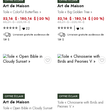
OFFRE ÉCLAIR
OFFRE ÉCLAIR
Art de Maison
Art de Maison
Toile « Colorful Butterflies »
Toile « Big Golden Tree »
52,16 $ - 180,14 $
(-20 %)
52,16 $ - 180,14 $
(-20 %)
65,21 $ - 225,18 $
65,21 $ - 225,18 $
22
14
Livraison gratuite au-dessus de
Livraison gratuite au-dessus de
139 $
139 $
♥
♥
OFFRE ÉCLAIR
OFFRE ÉCLAIR
Art de Maison
Toile « Chinoiserie with Birds and
Peonies V »
Toile « Open Bible in Cloudy Sunset