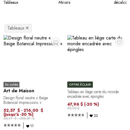
Tableaux
Miroirs
décalcom
Tableaux
✕
♥
♥
En solde
OFFRE ÉCLAIR
Art de Maison
Tableau en liège carte du monde
encadrée avec épingles
Design floral neutre « Beige
Botanical Impressions »
47,96 $
(-20 %)
59,95 $
52,57 $ - 216,00 $
(Jusqu'à -30 %)
33
65,71 $ - 308,57 $
11