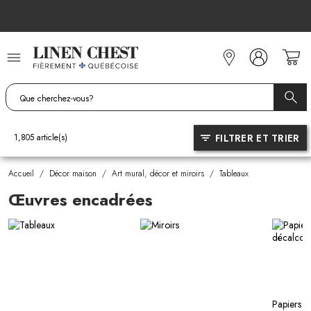
Allez
au
contenu
FILTRER ET TRIER
1,805
article(s)
Accueil
/
Décor maison
/
Art mural, décor et miroirs
/
Tableaux
Œuvres encadrées
Papiers pe