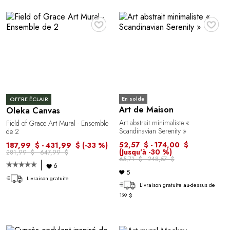
♥
♥
En solde
OFFRE ÉCLAIR
Art de Maison
Oleka Canvas
Art abstrait minimaliste «
Field of Grace Art Mural - Ensemble
Scandinavian Serenity »
de 2
52,57 $ - 174,00 $
187,99 $ - 431,99 $
(-33 %)
(Jusqu'à -30 %)
281,99 $ - 647,99 $
65,71 $ - 248,57 $
6
5
Livraison gratuite
Livraison gratuite au-dessus de
139 $