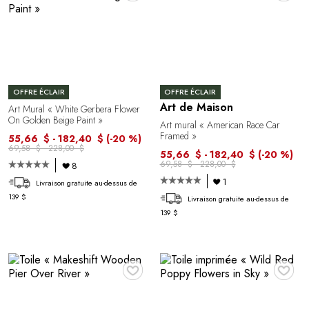
OFFRE ÉCLAIR
OFFRE ÉCLAIR
Art de Maison
Art Mural « White Gerbera Flower
On Golden Beige Paint »
Art mural « American Race Car
Framed »
55,66 $ - 182,40 $
(-20 %)
69,58 $ - 228,00 $
55,66 $ - 182,40 $
(-20 %)
69,58 $ - 228,00 $
8
1
Livraison gratuite au-dessus de
139 $
Livraison gratuite au-dessus de
139 $
♥
♥