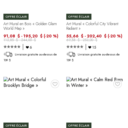
OFFRE ÉCLAIR
OFFRE ÉCLAIR
Art Mural en Bois « Golden Glam
Art Mural « Colorful City Vibrant
World Map »
Radiant »
91,08 $ - 195,20 $
(-20 %)
55,66 $ - 202,40 $
(-20 %)
113,85 $ - 244,00 $
69,58 $ - 253,00 $
6
15
Livraison gratuite au-dessus de
Livraison gratuite au-dessus de
139 $
139 $
♥
♥
OFFRE ÉCLAIR
OFFRE ÉCLAIR