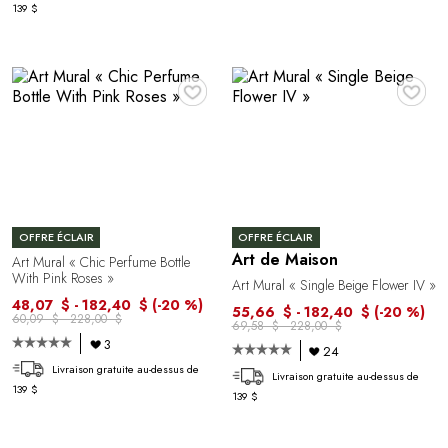
139 $
♥
♥
OFFRE ÉCLAIR
OFFRE ÉCLAIR
Art de Maison
Art Mural « Chic Perfume Bottle
With Pink Roses »
Art Mural « Single Beige Flower IV »
48,07 $ - 182,40 $
(-20 %)
55,66 $ - 182,40 $
(-20 %)
60,09 $ - 228,00 $
69,58 $ - 228,00 $
3
24
Livraison gratuite au-dessus de
Livraison gratuite au-dessus de
139 $
139 $