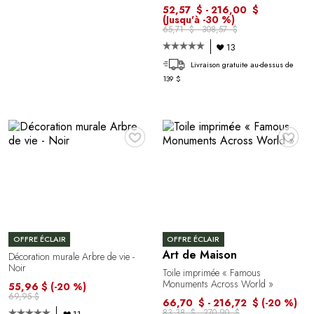
52,57 $ - 216,00 $
(Jusqu'à -30 %)
65,71 $ - 308,57 $
13
Livraison gratuite au-dessus de
139 $
♥
♥
OFFRE ÉCLAIR
OFFRE ÉCLAIR
Art de Maison
Décoration murale Arbre de vie -
Noir
Toile imprimée « Famous
Monuments Across World »
55,96 $
(-20 %)
69,95 $
66,70 $ - 216,72 $
(-20 %)
83,38 $ - 270,90 $