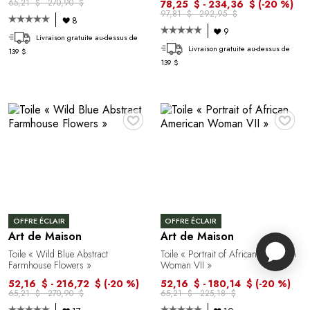
65,21 $ - 270,90 $
78,25 $ - 234,36 $
(-20 %)
97,81 $ - 292,95 $
8
9
Livraison gratuite au-dessus de
Livraison gratuite au-dessus de
139 $
139 $
♥
♥
OFFRE ÉCLAIR
OFFRE ÉCLAIR
Art de Maison
Art de Maison
Toile « Wild Blue Abstract
Toile « Portrait of African American
Farmhouse Flowers »
Woman VII »
52,16 $ - 216,72 $
(-20 %)
52,16 $ - 180,14 $
(-20 %)
65,21 $ - 270,90 $
65,21 $ - 225,18 $