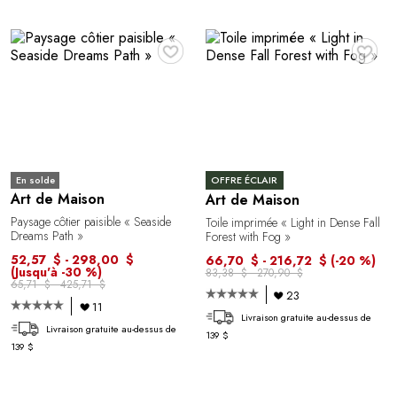
♥
♥
En solde
OFFRE ÉCLAIR
Art de Maison
Art de Maison
Paysage côtier paisible « Seaside
Toile imprimée « Light in Dense Fall
Dreams Path »
Forest with Fog »
52,57 $ - 298,00 $
66,70 $ - 216,72 $
(-20 %)
(Jusqu'à -30 %)
83,38 $ - 270,90 $
65,71 $ - 425,71 $
23
11
Livraison gratuite au-dessus de
Livraison gratuite au-dessus de
139 $
139 $