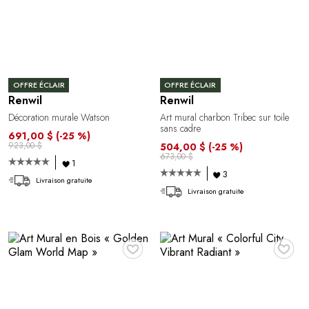
OFFRE ÉCLAIR
OFFRE ÉCLAIR
Renwil
Renwil
Décoration murale Watson
Art mural charbon Tribec sur toile
sans cadre
691,00 $
(-25 %)
923,00 $
504,00 $
(-25 %)
673,00 $
1
3
Livraison gratuite
Livraison gratuite
♥
♥