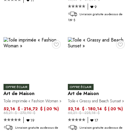
11
9
Livraison gratuite au-dessus de
139 $
♥
♥
OFFRE ÉCLAIR
OFFRE ÉCLAIR
Art de Maison
Art de Maison
Toile imprimée « Fashion Woman »
Toile « Grassy and Beach Sunset »
52,16 $ - 216,72 $
(-20 %)
52,16 $ - 180,14 $
(-20 %)
65,21 $ - 270,90 $
65,21 $ - 225,18 $
19
17
Livraison gratuite au-dessus de
Livraison gratuite au-dessus de