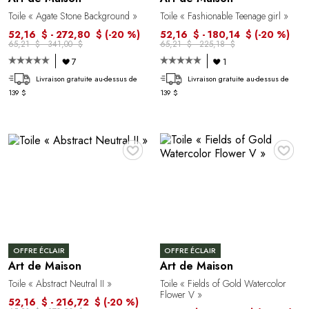
Toile « Agate Stone Background »
Toile « Fashionable Teenage girl »
52,16 $ - 272,80 $
(-20 %)
52,16 $ - 180,14 $
(-20 %)
65,21 $ - 341,00 $
65,21 $ - 225,18 $
7
1
Livraison gratuite au-dessus de
Livraison gratuite au-dessus de
139 $
139 $
♥
♥
OFFRE ÉCLAIR
OFFRE ÉCLAIR
Art de Maison
Art de Maison
Toile « Abstract Neutral II »
Toile « Fields of Gold Watercolor
Flower V »
52,16 $ - 216,72 $
(-20 %)