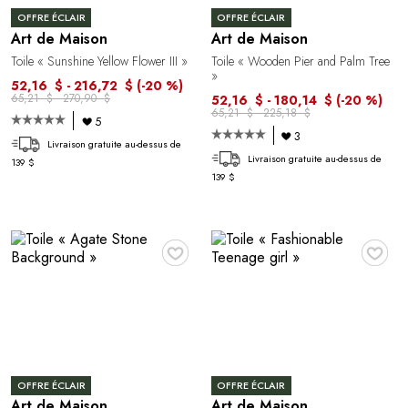
OFFRE ÉCLAIR
OFFRE ÉCLAIR
Art de Maison
Art de Maison
Toile « Sunshine Yellow Flower III »
Toile « Wooden Pier and Palm Tree
»
52,16 $ - 216,72 $
(-20 %)
65,21 $ - 270,90 $
52,16 $ - 180,14 $
(-20 %)
65,21 $ - 225,18 $
5
3
Livraison gratuite au-dessus de
Livraison gratuite au-dessus de
139 $
139 $
♥
♥
OFFRE ÉCLAIR
OFFRE ÉCLAIR
Art de Maison
Art de Maison