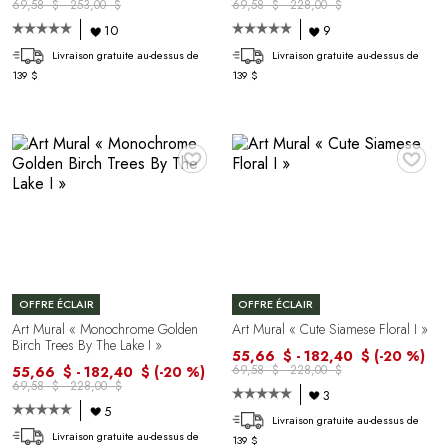
69,58 $ - 253,00 $
69,58 $ - 228,00 $
10
9
Livraison gratuite au-dessus de
Livraison gratuite au-dessus de
139 $
139 $
♥
♥
OFFRE ÉCLAIR
OFFRE ÉCLAIR
Art Mural « Monochrome Golden
Art Mural « Cute Siamese Floral I »
Birch Trees By The Lake I »
55,66 $ - 182,40 $
(-20 %)
69,58 $ - 228,00 $
55,66 $ - 182,40 $
(-20 %)
69,58 $ - 228,00 $
3
5
Livraison gratuite au-dessus de
Livraison gratuite au-dessus de
139 $