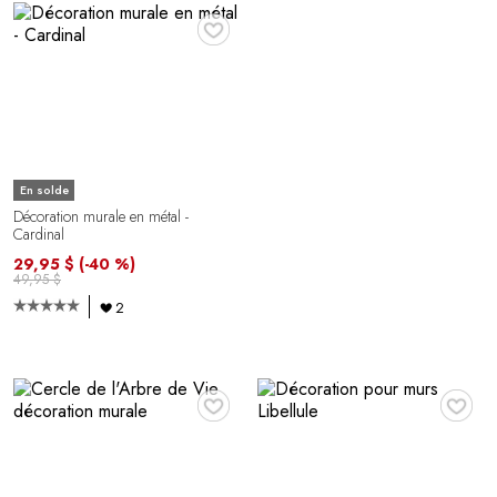
♥
En solde
Décoration murale en métal -
Cardinal
29,95 $
(-40 %)
49,95 $
2
♥
♥