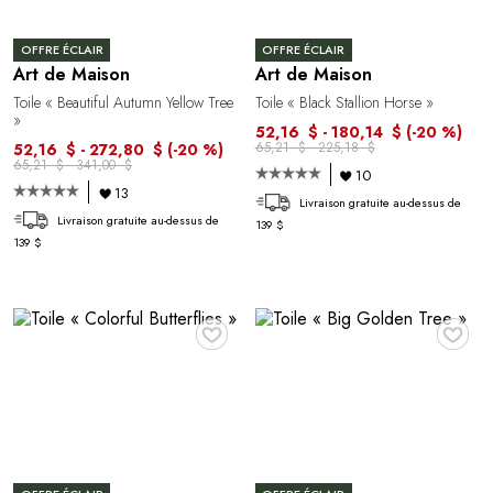
OFFRE ÉCLAIR
OFFRE ÉCLAIR
Art de Maison
Art de Maison
Toile « Beautiful Autumn Yellow Tree
Toile « Black Stallion Horse »
»
52,16 $ - 180,14 $
(-20 %)
65,21 $ - 225,18 $
52,16 $ - 272,80 $
(-20 %)
65,21 $ - 341,00 $
10
13
Livraison gratuite au-dessus de
Livraison gratuite au-dessus de
139 $
139 $
♥
♥