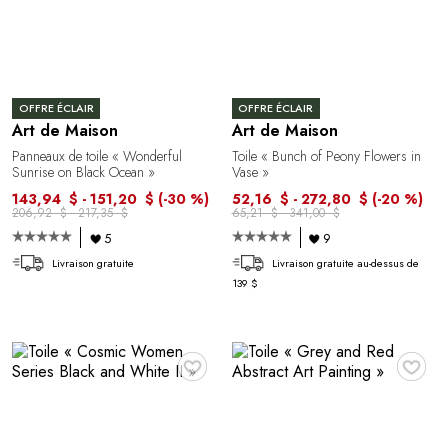
OFFRE ÉCLAIR
OFFRE ÉCLAIR
Art de Maison
Art de Maison
Panneaux de toile « Wonderful
Toile « Bunch of Peony Flowers in
Sunrise on Black Ocean »
Vase »
143,94 $ - 151,20 $
(-30 %)
52,16 $ - 272,80 $
(-20 %)
206,92 $ - 217,35 $
65,21 $ - 341,00 $
5
9
Livraison gratuite
Livraison gratuite au-dessus de
139 $
♥
♥