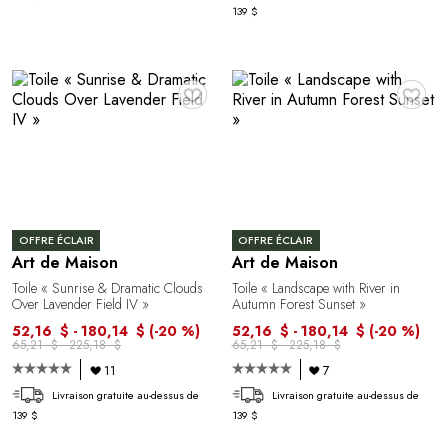
139 $
♥
♥
OFFRE ÉCLAIR
OFFRE ÉCLAIR
Art de Maison
Art de Maison
Toile « Sunrise & Dramatic Clouds
Toile « Landscape with River in
Over Lavender Field IV »
Autumn Forest Sunset »
52,16 $ - 180,14 $
(-20 %)
52,16 $ - 180,14 $
(-20 %)
65,21 $ - 225,18 $
65,21 $ - 225,18 $
11
7
Livraison gratuite au-dessus de
Livraison gratuite au-dessus de
139 $
139 $