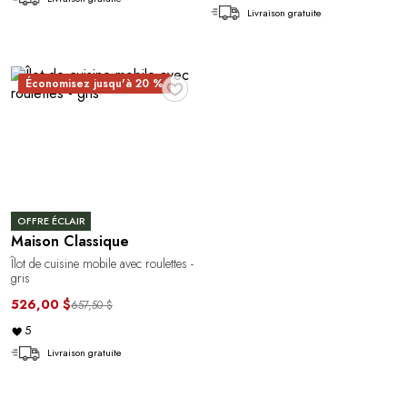
Livraison gratuite
♥
Économisez jusqu'à 20 %
OFFRE ÉCLAIR
Maison Classique
Îlot de cuisine mobile avec roulettes -
gris
526,00 $
657,50 $
5
Livraison gratuite