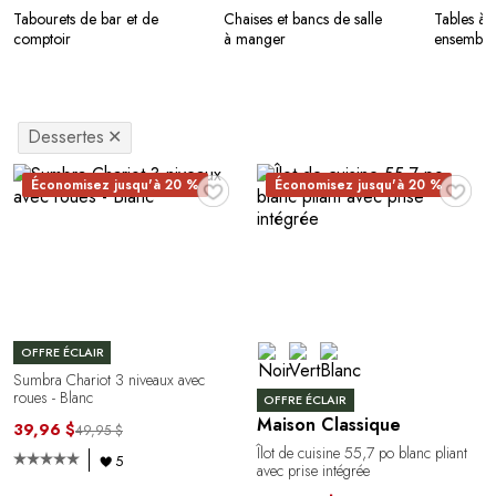
Tabourets de bar et de
Chaises et bancs de salle
Tables à 
comptoir
à manger
ensemble
Dessertes
✕
♥
♥
Économisez jusqu'à 20 %
Économisez jusqu'à 20 %
OFFRE ÉCLAIR
Sumbra Chariot 3 niveaux avec
roues - Blanc
OFFRE ÉCLAIR
Maison Classique
39,96 $
49,95 $
Îlot de cuisine 55,7 po blanc pliant
5
avec prise intégrée