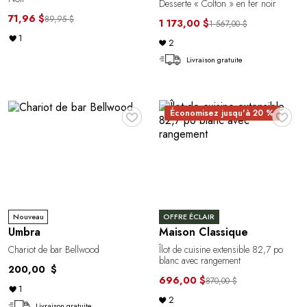
Desserte « Colton » en fer noir
71,96 $
89,95 $
1 173,00 $
1 567,00 $
1
2
Livraison gratuite
♥
♥
Économisez jusqu'à 20 %
Nouveau
OFFRE ÉCLAIR
Umbra
Maison Classique
Chariot de bar Bellwood
Îlot de cuisine extensible 82,7 po
blanc avec rangement
200,00 $
696,00 $
870,00 $
1
2
Livraison gratuite