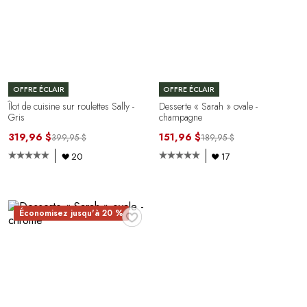
OFFRE ÉCLAIR
OFFRE ÉCLAIR
Îlot de cuisine sur roulettes Sally -
Desserte « Sarah » ovale -
Gris
champagne
319,96 $
151,96 $
399,95 $
189,95 $
20
17
♥
Économisez jusqu'à 20 %