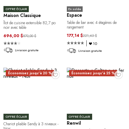
En solde
OFFRE ÉCLAIR
Espace
Maison Classique
Table de bar avec 4 étagères de
Îlot de cuisine extensible 82,7 po
rangement
noir avec table
177,14 $
696,00 $
221,43 $
870,00 $
10
Livraison gratuite
Livraison gratuite
♥
♥
Économisez jusqu'à 20 %
Économisez jusqu'à 25 %
OFFRE ÉCLAIR
OFFRE ÉCLAIR
Renwil
Chariot pliable Sandy à 3 niveaux -
Noir