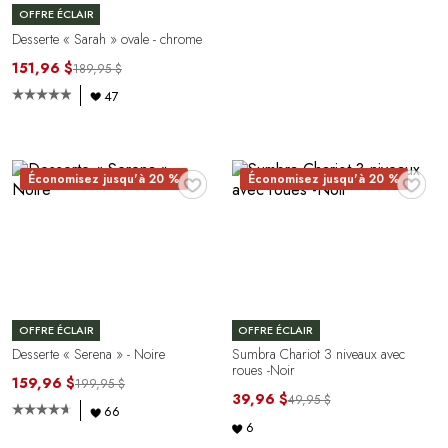
OFFRE ÉCLAIR
Desserte « Sarah » ovale - chrome
151,96 $
189,95 $
47
♥
♥
Économisez jusqu'à 20 %
Économisez jusqu'à 20 %
OFFRE ÉCLAIR
OFFRE ÉCLAIR
Desserte « Serena » - Noire
Sumbra Chariot 3 niveaux avec
roues -Noir
159,96 $
199,95 $
39,96 $
49,95 $
66
6