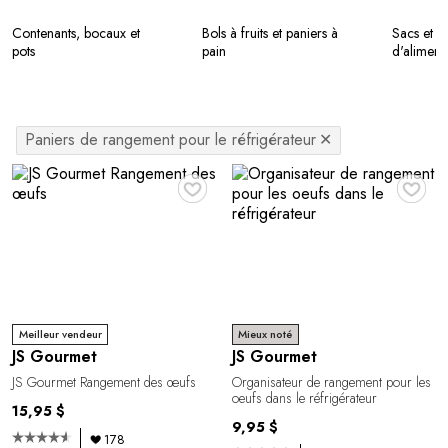
Contenants, bocaux et
Bols à fruits et paniers à
Sacs et p
pots
pain
d'aliment
Paniers de rangement pour le réfrigérateur
✕
♥
♥
Meilleur vendeur
Mieux noté
JS Gourmet
JS Gourmet
JS Gourmet Rangement des œufs
Organisateur de rangement pour les
oeufs dans le réfrigérateur
15,95 $
9,95 $
178