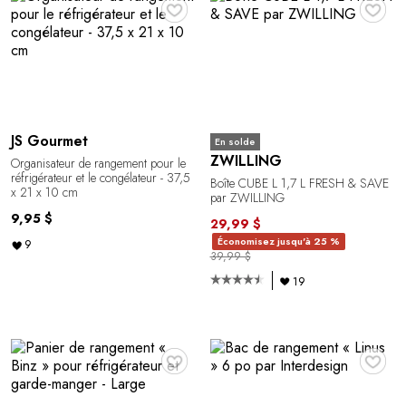
♥
♥
JS Gourmet
En solde
ZWILLING
Organisateur de rangement pour le
réfrigérateur et le congélateur - 37,5
Boîte CUBE L 1,7 L FRESH & SAVE
x 21 x 10 cm
par ZWILLING
9,95 $
29,99 $
Économisez jusqu'à 25 %
9
39,99 $
19
♥
♥