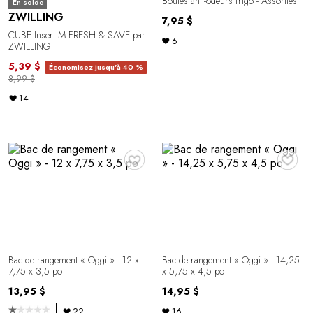
Boules anti-odeurs frigo - Assorties
En solde
ZWILLING
7,95 $
CUBE Insert M FRESH & SAVE par
6
ZWILLING
5,39 $
Économisez jusqu'à 40 %
8,99 $
14
♥
♥
Bac de rangement « Oggi » - 12 x
Bac de rangement « Oggi » - 14,25
7,75 x 3,5 po
x 5,75 x 4,5 po
13,95 $
14,95 $
22
16