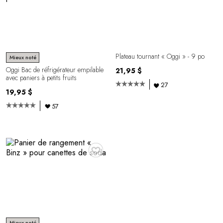
Plateau tournant « Oggi » - 9 po
Mieux noté
Oggi Bac de réfrigérateur empilable
21,95 $
avec paniers à petits fruits
27
19,95 $
57
♥
Mieux noté