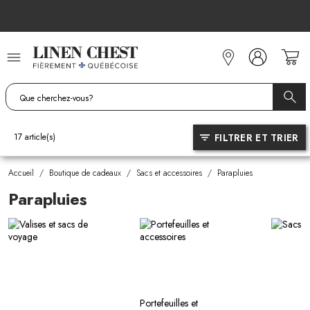
Allez
au
contenu
FILTRER ET TRIER
17
article(s)
Accueil
/
Boutique de cadeaux
/
Sacs et accessoires
/
Parapluies
Parapluies
Portefeuilles et