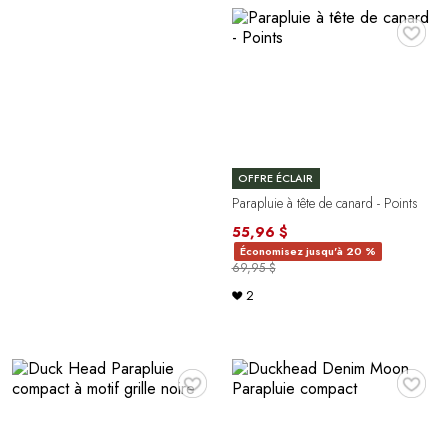
♥
OFFRE ÉCLAIR
Parapluie à tête de canard - Points
55,96 $
Économisez jusqu'à 20 %
69,95 $
2
♥
♥