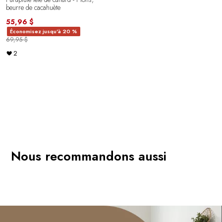
beurre de cacahuète
55,96 $
Économisez jusqu'à 20 %
69,95 $
2
Nous recommandons aussi