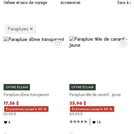
Valises et sacs de voyage
accessoires
Sacs à m
Parapluies
✕
♥
♥
OFFRE ÉCLAIR
OFFRE ÉCLAIR
Parapluie dôme transparent
Parapluie tête de canard - Jaune
17,56 $
55,96 $
Économisez jusqu'à 20 %
Économisez jusqu'à 20 %
21,95 $
69,95 $
4
14