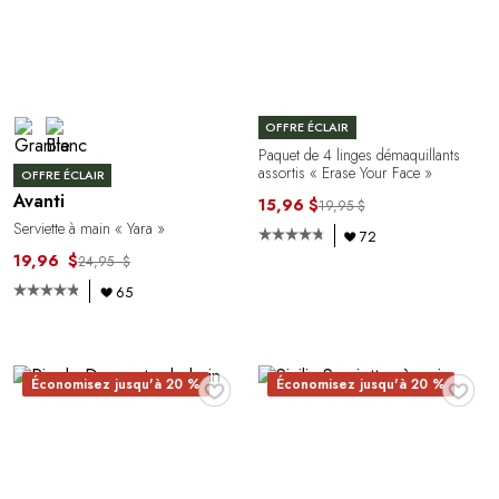
OFFRE ÉCLAIR
Paquet de 4 linges démaquillants
assortis « Erase Your Face »
OFFRE ÉCLAIR
Avanti
15,96 $
19,95 $
Serviette à main « Yara »
72
19,96 $
24,95 $
65
♥
♥
Économisez jusqu'à 20 %
Économisez jusqu'à 20 %