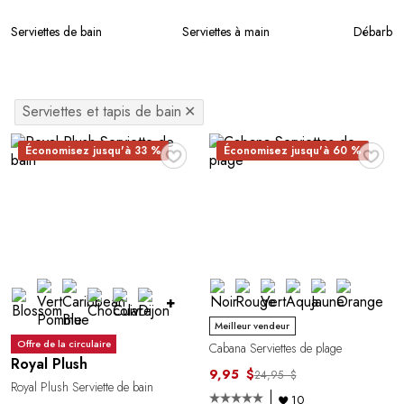
Serviettes de bain
Serviettes à main
Débarboui
Serviettes et tapis de bain
✕
♥
♥
Économisez jusqu'à 33 %
Économisez jusqu'à 60 %
+
Meilleur vendeur
Offre de la circulaire
Cabana Serviettes de plage
Royal Plush
9,95 $
24,95 $
Royal Plush Serviette de bain
10