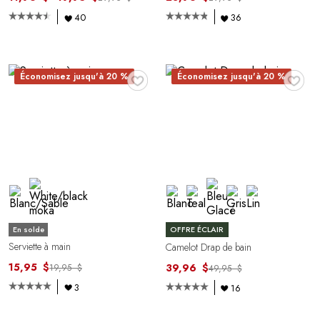
40
36
♥
♥
Économisez jusqu'à 20 %
Économisez jusqu'à 20 %
En solde
OFFRE ÉCLAIR
Serviette à main
Camelot Drap de bain
15,95 $
39,96 $
19,95 $
49,95 $
3
16