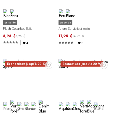
En solde
En solde
Plush Débarbouillette
Allure Serviette à main
5,95 $
11,95 $
7,95 $
14,95 $
4
8
♥
♥
Économisez jusqu'à 20 %
Économisez jusqu'à 20 %