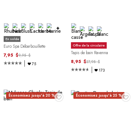
+
En solde
Offre de la circulaire
Euro Spa Débarbouillette
Tapis de bain Ravenna
7,95 $
9,95 $
8,95 $
27,95 $
75
173
♥
♥
Économisez jusqu'à 20 %
Économisez jusqu'à 25 %