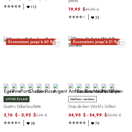
pièces
115
19,95 $
49,95 $
33
♥
♥
Économisez jusqu'à 60 %
Économisez jusqu'à 21 %
OFFRE ÉCLAIR
Meilleur vendeur
Quattro Débarbouillette
Drap de bain World's Softest
3,16 $ - 5,95 $
54,95 $ - 54,99 $
7,95 $
69,95 $
38
79