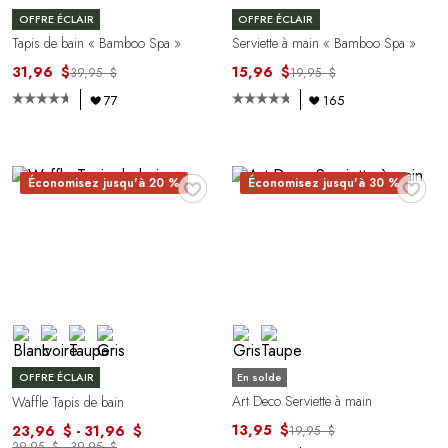
OFFRE ÉCLAIR
OFFRE ÉCLAIR
Tapis de bain « Bamboo Spa »
Serviette à main « Bamboo Spa »
31,96 $
15,96 $
39,95 $
19,95 $
77
165
♥
♥
Économisez jusqu'à 20 %
Économisez jusqu'à 30 %
En solde
OFFRE ÉCLAIR
Art Deco Serviette à main
Waffle Tapis de bain
13,95 $
23,96 $ - 31,96 $
19,95 $
29,95 $ - 39,95 $