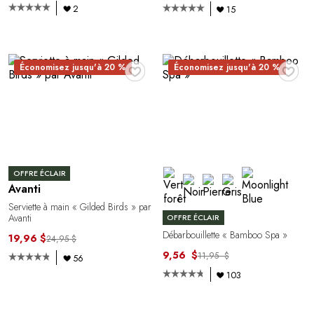
2
15
♥
♥
Économisez jusqu'à 20 %
Économisez jusqu'à 20 %
OFFRE ÉCLAIR
Avanti
Serviette à main « Gilded Birds » par
Avanti
OFFRE ÉCLAIR
Débarbouillette « Bamboo Spa »
19,96 $
24,95 $
9,56 $
11,95 $
56
103