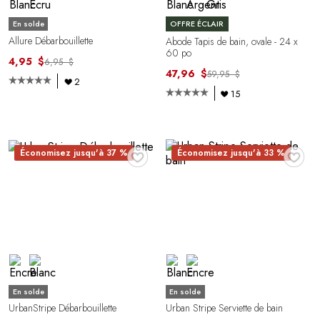
En solde
OFFRE ÉCLAIR
Allure Débarbouillette
Abode Tapis de bain, ovale - 24 x
60 po
4,95 $
6,95 $
47,96 $
59,95 $
2
15
♥
♥
Économisez jusqu'à 37 %
Économisez jusqu'à 33 %
En solde
En solde
UrbanStripe Débarbouillette
Urban Stripe Serviette de bain