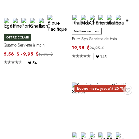
+
+
Meilleur vendeur
OFFRE ÉCLAIR
Euro Spa Serviette de bain
Quattro Serviette à main
19,95 $
24,95 $
5,56 $ - 9,95 $
13,95 $
143
54
♥
Économisez jusqu'à 25 %