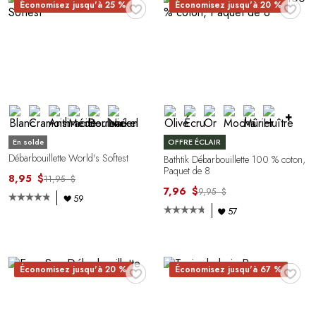
♥
♥
Économisez jusqu'à 25 %
Économisez jusqu'à 20 %
+
En solde
OFFRE ÉCLAIR
Débarbouillette World's Softest
Bathtik Débarbouillette 100 % coton,
Paquet de 8
8,95 $
11,95 $
7,96 $
9,95 $
59
57
♥
♥
Économisez jusqu'à 20 %
Économisez jusqu'à 67 %