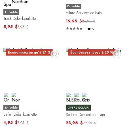
En solde
En solde
Allure Serviette de bain
Track Débarbouillette
19,95 $
24,95 $
5,95 $
7,95 $
5
♥
♥
Économisez jusqu'à 37 %
Économisez jusqu'à 20 %
En solde
OFFRE ÉCLAIR
Safari Débarbouillette
Sedona Descente de bain
4,95 $
23,96 $
7,95 $
29,95 $