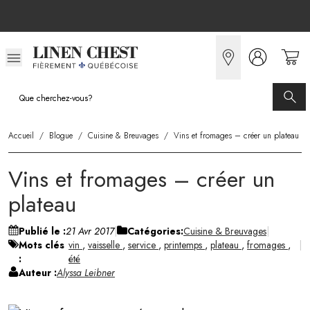
Allez
au
contenu
Accueil
/
Blogue
/
Cuisine & Breuvages
/
Vins et fromages – créer un plateau
Vins et fromages – créer un
plateau
Publié le :
21 Avr 2017
Catégories:
Cuisine & Breuvages
Mots clés
vin
,
vaisselle
,
service
,
printemps
,
plateau
,
fromages
,
:
été
Auteur :
Alyssa Leibner