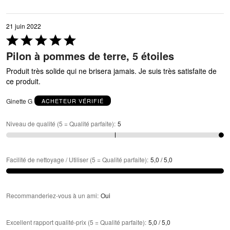
21 juin 2022
Coté
5 sur
Pilon à pommes de terre, 5 étoiles
5
Produit très solide qui ne brisera jamais. Je suis très satisfaite de
ce produit.
Ginette G
ACHETEUR VÉRIFIÉ
Niveau de qualité (5 = Qualité parfaite)
:
5
Facilité de nettoyage / Utiliser (5 = Qualité parfaite)
:
5,0 / 5,0
Recommanderiez-vous à un ami
:
Oui
Excellent rapport qualité-prix (5 = Qualité parfaite)
:
5,0 / 5,0