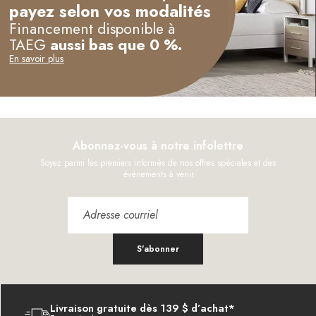
payez selon vos modalités
Financement disponible à
TAEG
aussi bas que 0 %.
En savoir plus
Abonnez-vous à notre infolettre
Soyez parmi les premiers informés de nos offres spéciales et des
évènements à venir
S'abonner
Livraison gratuite dès 139 $ d’achat*