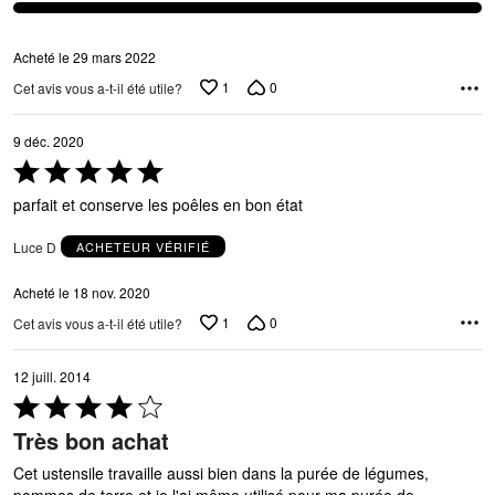
Acheté le 29 mars 2022
1
0
Cet avis vous a-t-il été utile?
9 déc. 2020
Coté
5 sur
parfait et conserve les poêles en bon état
5
Luce D
ACHETEUR VÉRIFIÉ
Acheté le 18 nov. 2020
1
0
Cet avis vous a-t-il été utile?
12 juill. 2014
Coté
4 sur
Très bon achat
5
Cet ustensile travaille aussi bien dans la purée de légumes,