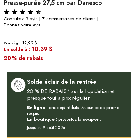
Presse-purée 27,5 cm par Danesco
Consultez 3 avis
|
7 commentaires de clients
|
Donnez votre avis
12,99 $
Prix rég. :
10,39 $
En solde à :
20% de rabais
Solde éclair de la rentrée
20 % DE RABAIS* sur la liquidation et
presque tout à prix régulier
En ligne :
prix déjà réduits. Aucun code promo
requis.
En boutique :
présentez le
coupon
.
Jusqu'au 9 août 2026.