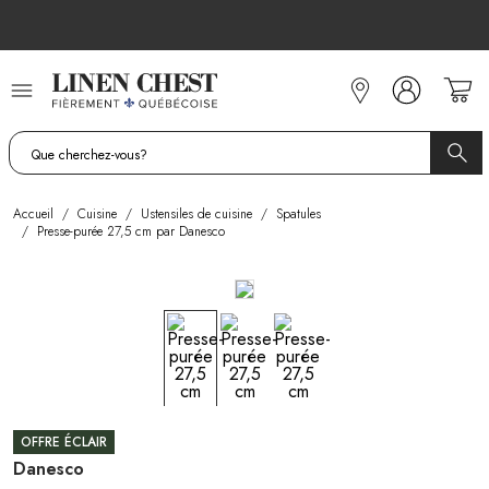
Allez
au
contenu
Accueil
/
Cuisine
/
Ustensiles de cuisine
/
Spatules
/
Presse-purée 27,5 cm par Danesco
OFFRE ÉCLAIR
Danesco