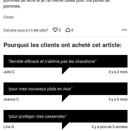
pommes de terre et je l'ai même utilisé pour ma purée de
pommes.
Cloclo
2
0
Cet avis vous a-t-il été utile?
Pourquoi les clients ont acheté cet article:
“
Semble efficace et n'abîme pas les chaudrons
”
Julie C
Il y a 2 mois
“
pour mes nouveaux plats en inox
”
Joanne C
Il y a 5 mois
“
pour protéger mes casseroles
”
Line G
Il y a plus de 5 années