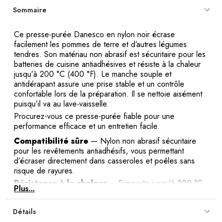
Sommaire
Ce presse-purée Danesco en nylon noir écrase
facilement les pommes de terre et d’autres légumes
tendres. Son matériau non abrasif est sécuritaire pour les
batteries de cuisine antiadhésives et résiste à la chaleur
jusqu’à 200 °C (400 °F). Le manche souple et
antidérapant assure une prise stable et un contrôle
confortable lors de la préparation. Il se nettoie aisément
puisqu’il va au lave-vaisselle.
Procurez-vous ce presse-purée fiable pour une
performance efficace et un entretien facile.
Compatibilité sûre
— Nylon non abrasif sécuritaire
pour les revêtements antiadhésifs, vous permettant
d’écraser directement dans casseroles et poêles sans
risque de rayures.
Résistance à la chaleur
— Supporte jusqu’à 200 °C
Plus...
(400 °F), conservant sa solidité pendant l’écrasement
d’aliments chauds pour une utilisation quotidienne durable.
Détails
Prise confortable
— Manche souple et antidérapant