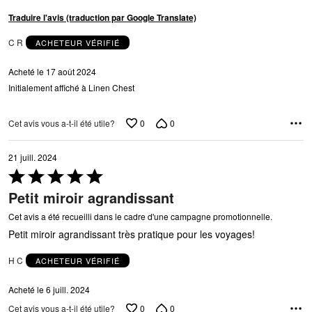
Traduire l'avis (traduction par Google Translate)
C R
ACHETEUR VÉRIFIÉ
Acheté le 17 août 2024
Initialement affiché à Linen Chest
0
0
Cet avis vous a-t-il été utile?
21 juill. 2024
Coté
5 sur
Petit miroir agrandissant
5
Cet avis a été recueilli dans le cadre d'une campagne promotionnelle.
Petit miroir agrandissant très pratique pour les voyages!
H C
ACHETEUR VÉRIFIÉ
Acheté le 6 juill. 2024
0
0
Cet avis vous a-t-il été utile?