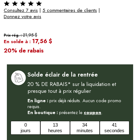
Consultez 7 avis
|
5 commentaires de clients
|
Donnez votre avis
21,95 $
Prix rég. :
17,56 $
En solde à :
20% de rabais
Solde éclair de la rentrée
20 % DE RABAIS* sur la liquidation et
presque tout à prix régulier
En ligne :
prix déjà réduits. Aucun code promo
requis.
En boutique :
présentez le
coupon
.
0
13
34
40
jours
heures
minutes
secondes