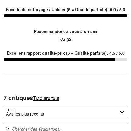
1
Facilité de nettoyage / Utiliser (5 = Qualité parfaite): 5,0 / 5,0
et
3
Recommanderiez-vous à un ami
Oui (2)
Excellent rapport qualité-prix (5 = Qualité parfaite): 4,5 / 5,0
7 critiques
Traduire tout
TRIER
Avis les plus récents
Chercher des évaluations