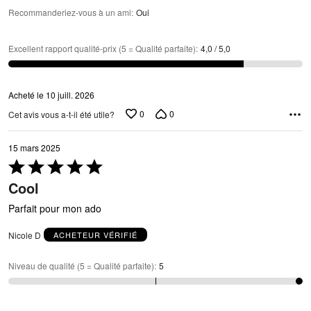
Recommanderiez-vous à un ami
:
Oui
Excellent rapport qualité-prix (5 = Qualité parfaite)
:
4,0 / 5,0
Acheté le 10 juill. 2026
0
0
Cet avis vous a-t-il été utile?
15 mars 2025
Coté
5 sur
Cool
5
Parfait pour mon ado
Nicole D
ACHETEUR VÉRIFIÉ
Niveau de qualité (5 = Qualité parfaite)
:
5