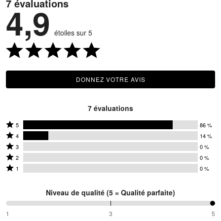
7 évaluations
4,9
étoiles sur 5
DONNEZ VOTRE AVIS
7 évaluations
Coté
5
86 %
Coté
5
4
14 %
4
Coté
étoiles
3
0 %
étoiles
3
Coté
par
2
0 %
par
étoiles
2
Coté
86 %
1
0 %
14 %
par
étoiles
1 étoile
des
des
0 %
par
par
évaluateurs
Niveau de qualité (5 = Qualité parfaite)
évaluateurs
des
0 %
0 % des
évaluateurs
des
évaluateurs
100 %
1
3
5
entre
évaluateurs