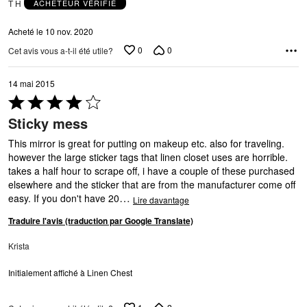
T H
ACHETEUR VÉRIFIÉ
Acheté le 10 nov. 2020
0
0
Cet avis vous a-t-il été utile?
14 mai 2015
Coté
4 sur
Sticky mess
5
This mirror is great for putting on makeup etc. also for traveling.
however the large sticker tags that linen closet uses are horrible.
takes a half hour to scrape off, i have a couple of these purchased
elsewhere and the sticker that are from the manufacturer come off
…
easy. If you don't have 20
Lire davantage
Traduire l'avis (traduction par Google Translate)
Krista
Initialement affiché à Linen Chest