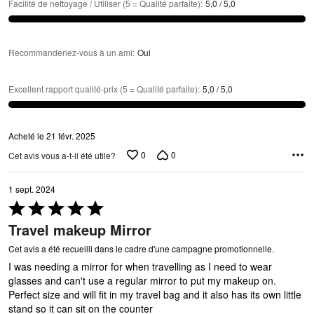
Facilité de nettoyage / Utiliser (5 = Qualité parfaite)
:
5,0 / 5,0
Recommanderiez-vous à un ami
:
Oui
Excellent rapport qualité-prix (5 = Qualité parfaite)
:
5,0 / 5,0
Acheté le 21 févr. 2025
0
0
Cet avis vous a-t-il été utile?
1 sept. 2024
Coté
5 sur
Travel makeup Mirror
5
Cet avis a été recueilli dans le cadre d'une campagne promotionnelle.
I was needing a mirror for when travelling as I need to wear
glasses and can't use a regular mirror to put my makeup on.
Perfect size and will fit in my travel bag and it also has its own little
stand so it can sit on the counter