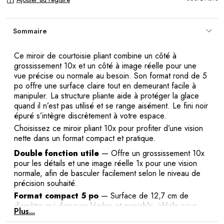
Sommaire
Ce miroir de courtoisie pliant combine un côté à
grossissement 10x et un côté à image réelle pour une
vue précise ou normale au besoin. Son format rond de 5
po offre une surface claire tout en demeurant facile à
manipuler. La structure pliante aide à protéger la glace
quand il n’est pas utilisé et se range aisément. Le fini noir
épuré s’intègre discrètement à votre espace.
Choisissez ce miroir pliant 10x pour profiter d’une vision
nette dans un format compact et pratique.
Double fonction utile
— Offre un grossissement 10x
pour les détails et une image réelle 1x pour une vision
normale, afin de basculer facilement selon le niveau de
précision souhaité.
Format compact 5 po
— Surface de 12,7 cm de
diamètre qui demeure légère et maniable, idéale pour
Plus...
économiser de l’espace de rangement tout en procurant