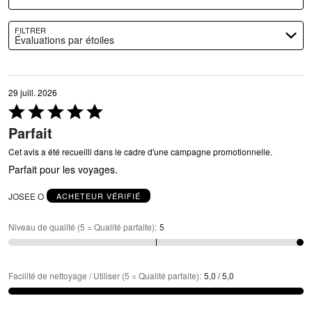
FILTRER
Évaluations par étoiles
29 juill. 2026
Coté
5 sur
Parfait
5
Cet avis a été recueilli dans le cadre d'une campagne promotionnelle.
Parfait pour les voyages.
JOSEE O
ACHETEUR VÉRIFIÉ
Niveau de qualité (5 = Qualité parfaite)
:
5
Facilité de nettoyage / Utiliser (5 = Qualité parfaite)
:
5,0 / 5,0