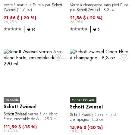
Verre à martini « Pure » par
Schott
Verre à champagne sans pied Pure
Zwiesel
(11,6 oz)
par
Schott
Zwiesel
- 8,3 oz
21,56 $
(-20 %)
21,56 $
(-20 %)
26,95 $
26,95 $
19
9
♥
♥
En solde
OFFRE ÉCLAIR
Schott Zwiesel
Schott Zwiesel
Schott
Zwiesel
verres à vin blanc
Schott
Zwiesel
Cinco Flûte à
Forte, ensemble de 6 – 290 ml
champagne - 8,3 oz
111,59 $
(-15 %)
15,96 $
(-20 %)
131,28 $
19,95 $