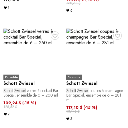
160,68 $
1
6
♥
♥
En solde
En solde
Schott Zwiesel
Schott Zwiesel
Schott
Zwiesel
verres à cocktail Bar
Schott
Zwiesel
coupes à champagne
Special, ensemble de 6 – 260 ml
Bar Special, ensemble de 6 – 281
ml
109,24 $
(-15 %)
128,52 $
117,10 $
(-15 %)
137,76 $
7
3