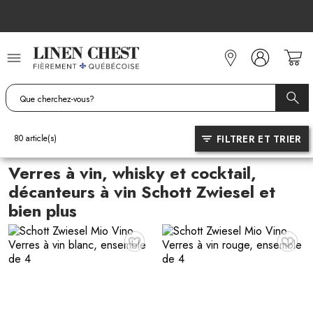
Allez
au
contenu
FILTRER ET TRIER
80
article(s)
Verres à vin, whisky et cocktail,
décanteurs à vin Schott Zwiesel et
bien plus
♥
♥