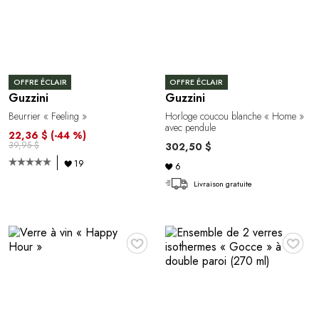
OFFRE ÉCLAIR
OFFRE ÉCLAIR
Guzzini
Guzzini
Beurrier « Feeling »
Horloge coucou blanche « Home »
avec pendule
22,36 $
(-44 %)
39,95 $
302,50 $
19
6
Livraison gratuite
♥
♥