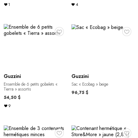
1
4
♥
♥
Guzzini
Guzzini
Ensemble de 6 petits gobelets «
Sac « Ecobag » beige
Tierra » assortis
96,75 $
54,50 $
9
♥
♥