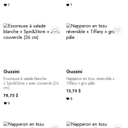
7
7
♥
♥
Guzzini
Guzzini
Essoreuse à salade blanche
Napperon en tissu réversible «
« Spin&Store » avec couvercle (26
Tiffany » gris pâle
cm)
15,75 $
78,75 $
8
9
♥
♥