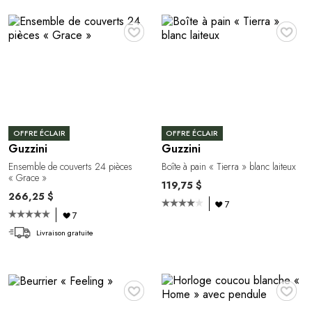
♥
♥
OFFRE ÉCLAIR
OFFRE ÉCLAIR
Guzzini
Guzzini
Ensemble de couverts 24 pièces
Boîte à pain « Tierra » blanc laiteux
« Grace »
119,75 $
266,25 $
7
7
Livraison gratuite
♥
♥