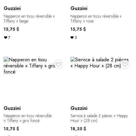
Guzzini
Guzzini
Napperon en tissu réversible «
Napperon en tissu réversible «
Tiffany » beige
Tiffany » rose
15,75 $
15,75 $
7
3
♥
♥
Guzzini
Guzzini
Napperon en tissu réversible
Service à salade 2 pièces « Happy
« Tiffany » gris foncé
Hour » (28 cm)
15,75 $
18,25 $