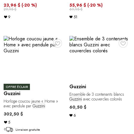
23,96 $
(-20 %)
55,96 $
(-20 %)
29,95 $
69,95 $
9
51
♥
♥
Guzzini
OFFRE ÉCLAIR
Guzzini
Ensemble de 3 contenants blancs
Guzzini
avec couvercles colorés
Horloge coucou jaune « Home »
avec pendule par
Guzzini
60,50 $
302,50 $
6
5
Livraison gratuite