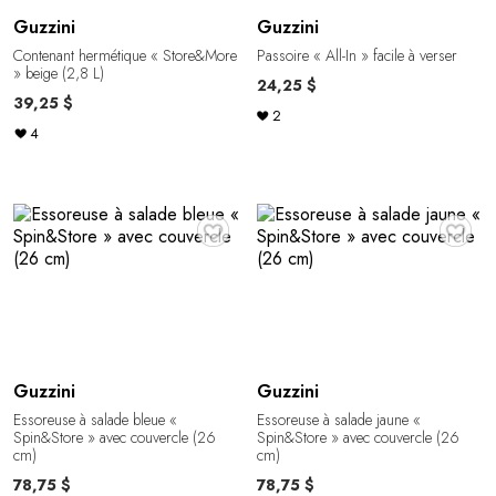
Guzzini
Guzzini
Contenant hermétique « Store&More
Passoire « All-In » facile à verser
» beige (2,8 L)
24,25 $
39,25 $
2
4
♥
♥
Guzzini
Guzzini
Essoreuse à salade bleue «
Essoreuse à salade jaune «
Spin&Store » avec couvercle (26
Spin&Store » avec couvercle (26
cm)
cm)
78,75 $
78,75 $