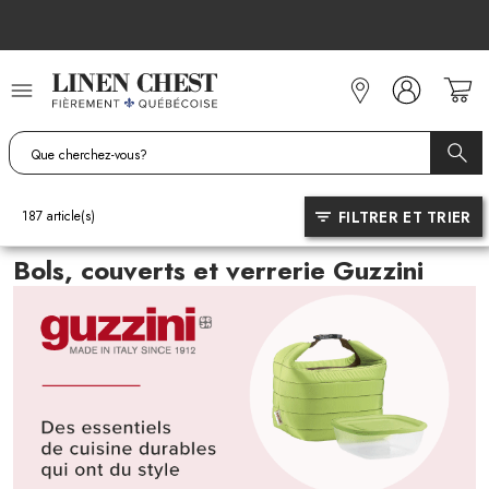
Allez
au
contenu
FILTRER ET TRIER
187
article(s)
Bols, couverts et verrerie Guzzini