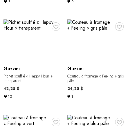
3
6
♥
♥
Guzzini
Guzzini
Pichet soufflé « Happy Hour »
Couteau à fromage « Feeling » gris
transparent
pâle
42,25 $
24,25 $
10
1
♥
♥