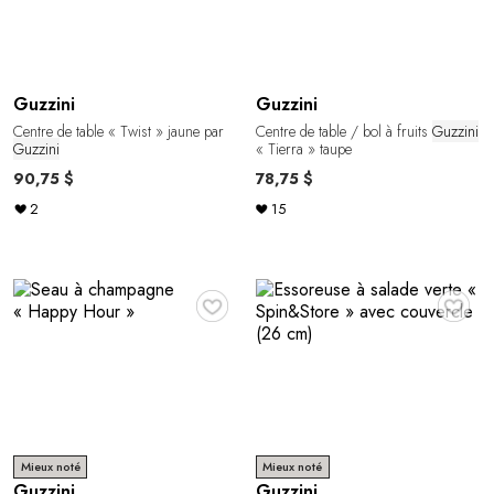
Guzzini
Guzzini
Centre de table « Twist » jaune par
Centre de table / bol à fruits
Guzzini
Guzzini
« Tierra » taupe
90,75 $
78,75 $
2
15
♥
♥
Mieux noté
Mieux noté
Guzzini
Guzzini