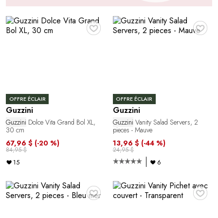
♥
♥
OFFRE ÉCLAIR
OFFRE ÉCLAIR
Guzzini
Guzzini
Guzzini
Dolce Vita Grand Bol XL,
Guzzini
Vanity Salad Servers, 2
30 cm
pieces - Mauve
67,96 $
(-20 %)
13,96 $
(-44 %)
84,95 $
24,95 $
15
6
♥
♥