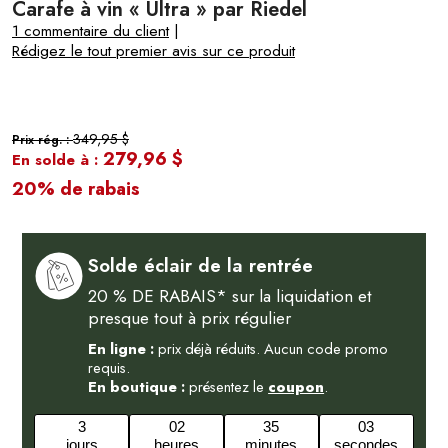
Carafe à vin « Ultra » par Riedel
1 commentaire du client
|
Rédigez le tout premier avis sur ce produit
349,95 $
Prix rég. :
279,96 $
En solde à :
20% de rabais
Solde éclair de la rentrée
20 % DE RABAIS* sur la liquidation et
presque tout à prix régulier
En ligne :
prix déjà réduits. Aucun code promo
requis.
En boutique :
présentez le
coupon
.
3
02
35
03
jours
heures
minutes
secondes