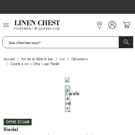
Allez
au
contenu
Accueil
/
Art de la table et bar
/
Vin
/
Décanteurs
/
Carafe à vin « Ultra » par Riedel
OFFRE ÉCLAIR
Riedel