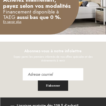
payez selon vos modalités
Financement disponible à
TAEG
aussi bas que 0 %.
En savoir plus
Abonnez-vous à notre infolettre
Soyez parmi les premiers informés de nos offres spéciales et des
évènements à venir
S'abonner
Livraison gratuite dès 139 $ d’achat*