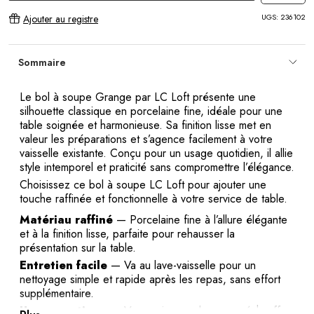
UGS:
236102
Ajouter au registre
Sommaire
Le bol à soupe Grange par LC Loft présente une
silhouette classique en porcelaine fine, idéale pour une
table soignée et harmonieuse. Sa finition lisse met en
valeur les préparations et s’agence facilement à votre
vaisselle existante. Conçu pour un usage quotidien, il allie
style intemporel et praticité sans compromettre l’élégance.
Choisissez ce bol à soupe LC Loft pour ajouter une
touche raffinée et fonctionnelle à votre service de table.
Matériau raffiné
— Porcelaine fine à l’allure élégante
et à la finition lisse, parfaite pour rehausser la
présentation sur la table.
Entretien facile
— Va au lave-vaisselle pour un
nettoyage simple et rapide après les repas, sans effort
supplémentaire.
Usage pratique
— Va au micro-ondes pour réchauffer