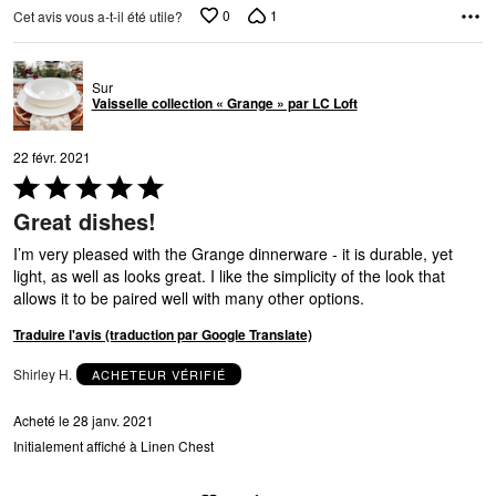
0
1
Cet avis vous a-t-il été utile?
Sur
Vaisselle collection « Grange » par LC Loft
22 févr. 2021
Coté
5 sur
Great dishes!
5
I’m very pleased with the Grange dinnerware - it is durable, yet
light, as well as looks great. I like the simplicity of the look that
allows it to be paired well with many other options.
Traduire l'avis (traduction par Google Translate)
Shirley H.
ACHETEUR VÉRIFIÉ
Acheté le 28 janv. 2021
Initialement affiché à Linen Chest