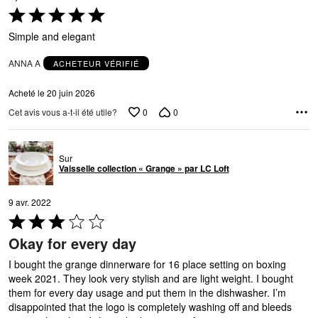
Coté
5 sur
Simple and elegant
5
ANNA A
ACHETEUR VÉRIFIÉ
Acheté le 20 juin 2026
0
0
Cet avis vous a-t-il été utile?
Sur
Vaisselle collection « Grange » par LC Loft
9 avr. 2022
Coté
3 sur
Okay for every day
5
I bought the grange dinnerware for 16 place setting on boxing
week 2021. They look very stylish and are light weight. I bought
them for every day usage and put them in the dishwasher. I’m
disappointed that the logo is completely washing off and bleeds