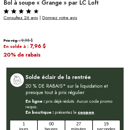
Bol à soupe « Grange » par LC Loft
Consultez 26 avis
|
Donnez votre avis
9,95 $
Prix rég. :
7,96 $
En solde à :
20% de rabais
Solde éclair de la rentrée
20 % DE RABAIS* sur la liquidation et
presque tout à prix régulier
En ligne :
prix déjà réduits. Aucun code promo
requis.
En boutique :
présentez le
coupon
.
1
00
27
18
jours
heures
minutes
secondes