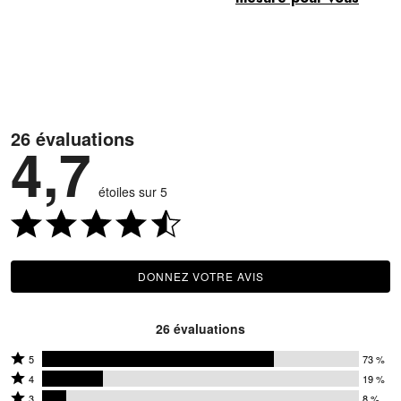
26 évaluations
4,7
étoiles sur 5
DONNEZ VOTRE AVIS
26 évaluations
Coté
5
73 %
Coté
5
4
19 %
4
Coté
étoiles
3
8 %