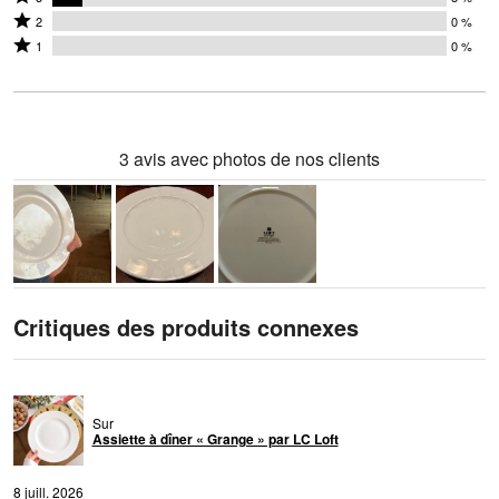
étoiles
3
Coté
par
2
0 %
par
étoiles
2
Coté
73 %
1
0 %
19 %
par
étoiles
1 étoile
des
des
8 %
par
par
évaluateurs
évaluateurs
des
0 %
0 % des
évaluateurs
des
évaluateurs
3 avis avec photos de nos clients
évaluateurs
Critiques des produits connexes
Sur
Assiette à dîner « Grange » par LC Loft
8 juill. 2026