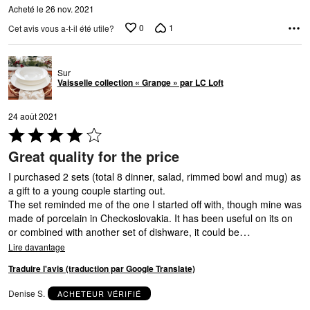
Acheté le 26 nov. 2021
0
1
Cet avis vous a-t-il été utile?
Sur
Vaisselle collection « Grange » par LC Loft
24 août 2021
Coté
4 sur
Great quality for the price
5
I purchased 2 sets (total 8 dinner, salad, rimmed bowl and mug) as
a gift to a young couple starting out.
The set reminded me of the one I started off with, though mine was
made of porcelain in Checkoslovakia. It has been useful on its on
…
or combined with another set of dishware, it could be
Lire davantage
Traduire l'avis (traduction par Google Translate)
Denise S.
ACHETEUR VÉRIFIÉ