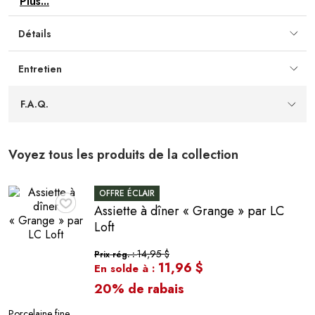
Plus...
au besoin, offrant une commodité supplémentaire au
quotidien.
Détails
Soin recommandé
— Pour préserver le design,
privilégiez une utilisation délicate et évitez les lavages à
Entretien
haute température.
F.A.Q.
Voyez tous les produits de la collection
OFFRE ÉCLAIR
Assiette à dîner « Grange » par LC
♥
Loft
14,95 $
Prix rég. :
11,96 $
En solde à :
20% de rabais
Porcelaine fine