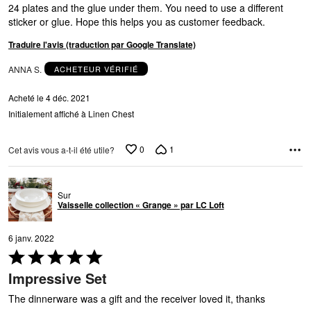
24 plates and the glue under them. You need to use a different
sticker or glue. Hope this helps you as customer feedback.
Traduire l'avis (traduction par Google Translate)
ANNA S.
ACHETEUR VÉRIFIÉ
Acheté le 4 déc. 2021
Initialement affiché à Linen Chest
0
1
Cet avis vous a-t-il été utile?
Sur
Vaisselle collection « Grange » par LC Loft
6 janv. 2022
Coté
5 sur
Impressive Set
5
The dinnerware was a gift and the receiver loved it, thanks