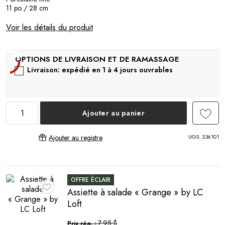
11 po / 28 cm
Voir les détails du produit
Livraison: expédié en 1 à 4 jours ouvrables
Ajouter au panier
UGS:
236101
Ajouter au registre
OFFRE ÉCLAIR
Assiette à salade « Grange » by LC
♥
Loft
7,95 $
Prix rég. :