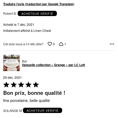
Traduire l'avis (traduction par Google Translate)
Robert B.
ACHETEUR VÉRIFIÉ
Acheté le 7 déc. 2021
Initialement affiché à Linen Chest
0
1
Cet avis vous a-t-il été utile?
Sur
Vaisselle collection « Grange » par LC Loft
29 déc. 2021
Coté
5 sur
Bon prix, bonne qualité !
5
fine porcelaine, belle qualité
SOLANGE M
ACHETEUR VÉRIFIÉ