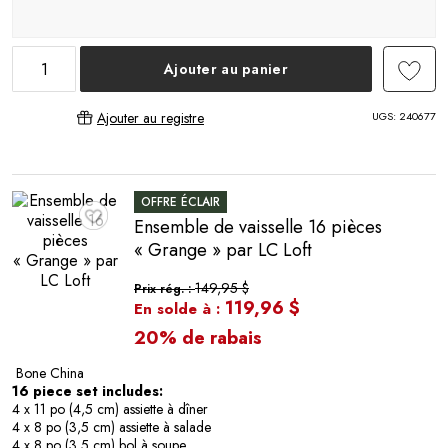
Ajouter au panier
UGS:
240677
Ajouter au registre
OFFRE ÉCLAIR
Ensemble de vaisselle 16 pièces
♥
« Grange » par LC Loft
149,95 $
Prix rég. :
119,96 $
En solde à :
20% de rabais
Bone China
16 piece set includes:
4 x 11 po (4,5 cm) assiette à dîner
4 x 8 po (3,5 cm) assiette à salade
4 x 8 po (3,5 cm) bol à soupe