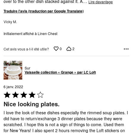
…
over to the other dish stacked against it. A
Lire davantage
Traduire l'avis (traduction par Google Translate)
Vicky M.
Initialement affiché à Linen Chest
0
2
Cet avis vous a-t-il été utile?
Sur
Vaisselle collection « Grange » par LC Loft
6 janv. 2022
Coté
4 sur
Nice looking plates.
5
I love the look of these dishes especially the rimmed soup plates. I
did have to return/exchange 3 dinner plates because they were
scratched. I hope this is not a sign of things to come. Used them
for New Years! I also spent 2 hours removing the Loft stickers on