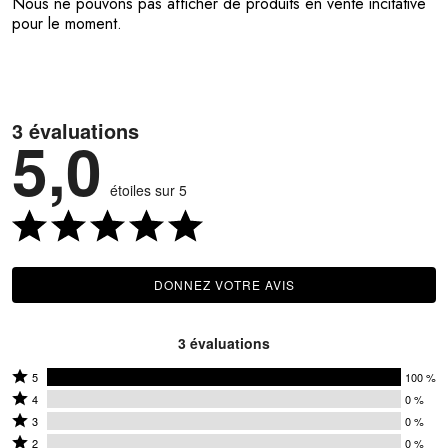
Nous ne pouvons pas afficher de produits en vente incitative
pour le moment.
3 évaluations
5,0
étoiles sur 5
DONNEZ VOTRE AVIS
3 évaluations
Coté
5
100 %
Coté
5
4
0 %
4
Coté
étoiles
3
0 %
étoiles
3
Coté
par
2
0 %