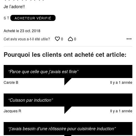
5 sur
Je l’adore!!
5
S T
ACHETEUR VÉRIFIÉ
Acheté le 23 oct. 2018
0
0
Cet avis vous a-t-il été utile?
Pourquoi les clients ont acheté cet article:
“
Parce que celle que j'avais est finie
”
Carole B
Il y a 1 année
“
Cuisson par induction
”
Jacques R
Il y a 1 année
“
j'avais besoin d'une rôtissoire pour cuisinière induction
”