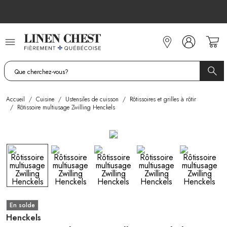
Allez
au
contenu
Accueil
/
Cuisine
/
Ustensiles de cuisson
/
Rôtissoires et grilles à rôtir
/
Rôtissoire multiusage Zwilling Henckels
En solde
Henckels