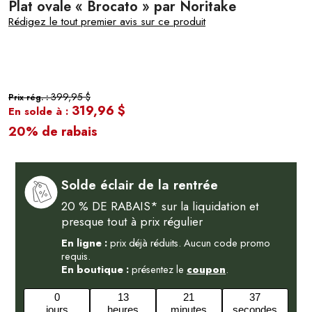
Plat ovale « Brocato » par Noritake
Rédigez le tout premier avis sur ce produit
399,95 $
Prix rég. :
319,96 $
En solde à :
20% de rabais
Solde éclair de la rentrée
20 % DE RABAIS* sur la liquidation et
presque tout à prix régulier
En ligne :
prix déjà réduits. Aucun code promo
requis.
En boutique :
présentez le
coupon
.
0
13
21
37
jours
heures
minutes
secondes