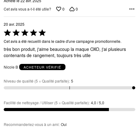
Acheté le 22 avr. 2025
0
0
Cet avis vous a-t-il été utile?
20 avr. 2025
Coté
5 sur
Cet avis a été recueilli dans le cadre d'une campagne promotionnelle.
5
très bon produit, j'aime beaucoup la maque OXO, j'ai plusieurs
contenants de rangement, toujours très utile
Nicole B
ACHETEUR VÉRIFIÉ
Niveau de qualité (5 = Qualité parfaite)
:
5
Facilité de nettoyage / Utiliser (5 = Qualité parfaite)
:
4,0 / 5,0
Recommanderiez-vous à un ami
:
Oui