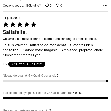
0
0
Cet avis vous a-t-il été utile?
11 juill. 2024
Coté
5 sur
Satisfaite.
5
Cet avis a été recueilli dans le cadre d'une campagne promotionnelle.
Je suis vraiment satisfaite de mon achat.J ai été très bien
conseiller... J' adore votre magasin... Ambiance, propreté, choix.....
Simplement merci! Lyne
L Y
ACHETEUR VÉRIFIÉ
Niveau de qualité (5 = Qualité parfaite)
:
5
Facilité de nettoyage / Utiliser (5 = Qualité parfaite)
:
5,0 / 5,0
Recommanderiez-vous à un ami
:
Oui