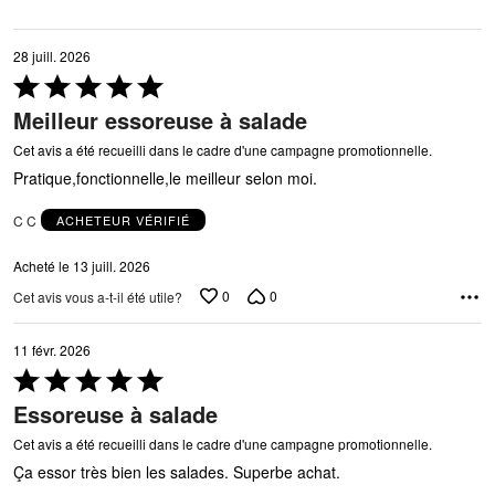
28 juill. 2026
Coté
5 sur
Meilleur essoreuse à salade
5
Cet avis a été recueilli dans le cadre d'une campagne promotionnelle.
Pratique,fonctionnelle,le meilleur selon moi.
C C
ACHETEUR VÉRIFIÉ
Acheté le 13 juill. 2026
0
0
Cet avis vous a-t-il été utile?
11 févr. 2026
Coté
5 sur
Essoreuse à salade
5
Cet avis a été recueilli dans le cadre d'une campagne promotionnelle.
Ça essor très bien les salades. Superbe achat.