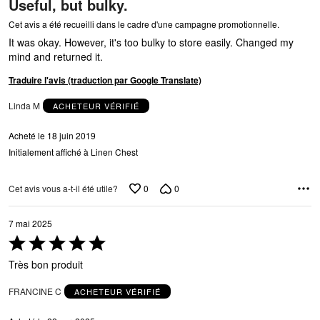
Useful, but bulky.
5
Cet avis a été recueilli dans le cadre d'une campagne promotionnelle.
It was okay. However, it's too bulky to store easily. Changed my
mind and returned it.
Traduire l'avis (traduction par Google Translate)
Linda M
ACHETEUR VÉRIFIÉ
Acheté le 18 juin 2019
Initialement affiché à Linen Chest
0
0
Cet avis vous a-t-il été utile?
7 mai 2025
Coté
5 sur
Très bon produit
5
FRANCINE C
ACHETEUR VÉRIFIÉ