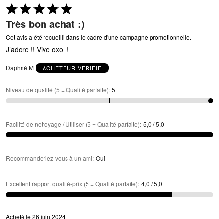
Coté
5 sur
Très bon achat :)
5
Cet avis a été recueilli dans le cadre d'une campagne promotionnelle.
J’adore !! Vive oxo !!
Daphné M
ACHETEUR VÉRIFIÉ
Niveau de qualité (5 = Qualité parfaite)
:
5
Facilité de nettoyage / Utiliser (5 = Qualité parfaite)
:
5,0 / 5,0
Recommanderiez-vous à un ami
:
Oui
Excellent rapport qualité-prix (5 = Qualité parfaite)
:
4,0 / 5,0
Acheté le 26 juin 2024