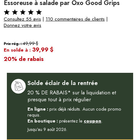
Essoreuse à salade par Oxo Good Grips
Consultez 55 avis
|
110 commentaires de clients
|
Donnez votre avis
49,99 $
Prix rég. :
39,99 $
En solde à :
20% de rabais
Solde éclair de la rentrée
20 % DE RABAIS* sur la liquidation et
presque tout à prix régulier
En ligne :
prix déjà réduits. Aucun code promo
requis.
En boutique :
présentez le
coupon
.
Jusqu'au 9 août 2026.