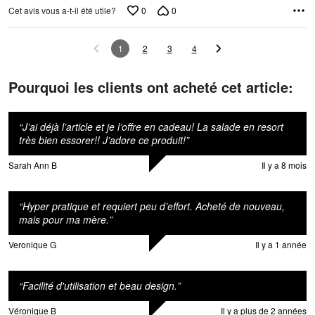
0
0
Cet avis vous a-t-il été utile?
1
2
3
4
Pourquoi les clients ont acheté cet article:
“
J’ai déjà l’article et je l’offre en cadeau! La salade en resort
très bien essorer!! J’adore ce produit!
”
Sarah Ann B
Il y a 8 mois
“
Hyper pratique et requiert peu d’effort. Acheté de nouveau,
mais pour ma mère.
”
Veronique G
Il y a 1 année
“
Facilité d'utilisation et beau design.
”
Véronique B
Il y a plus de 2 années