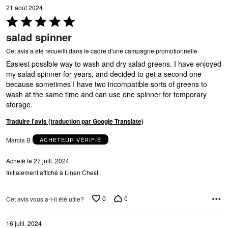
21 août 2024
Coté
5 sur
salad spinner
5
Cet avis a été recueilli dans le cadre d'une campagne promotionnelle.
Easiest posslble way to wash and dry salad greens. I have enjoyed
my salad spinner for years, and decided to get a second one
because sometimes I have two incompatible sorts of greens to
wash at the same time and can use one spinner for temporary
storage.
Traduire l'avis (traduction par Google Translate)
Marcia B
ACHETEUR VÉRIFIÉ
Acheté le 27 juill. 2024
Initialement affiché à Linen Chest
0
0
Cet avis vous a-t-il été utile?
16 juill. 2024