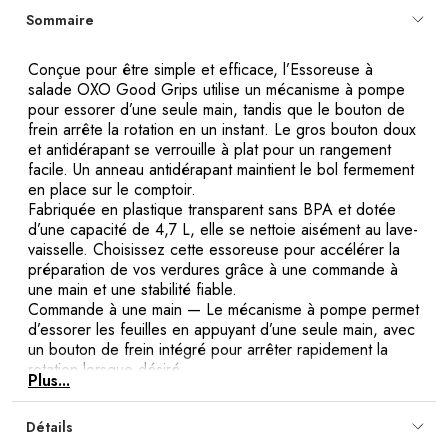
Sommaire
Conçue pour être simple et efficace, l’Essoreuse à
salade OXO Good Grips utilise un mécanisme à pompe
pour essorer d’une seule main, tandis que le bouton de
frein arrête la rotation en un instant. Le gros bouton doux
et antidérapant se verrouille à plat pour un rangement
facile. Un anneau antidérapant maintient le bol fermement
en place sur le comptoir.
Fabriquée en plastique transparent sans BPA et dotée
d’une capacité de 4,7 L, elle se nettoie aisément au lave-
vaisselle. Choisissez cette essoreuse pour accélérer la
préparation de vos verdures grâce à une commande à
une main et une stabilité fiable.
Commande à une main
— Le mécanisme à pompe permet
d’essorer les feuilles en appuyant d’une seule main, avec
un bouton de frein intégré pour arrêter rapidement la
rotation lorsque désiré.
Plus...
Rangement pratique
— Le gros bouton doux et
antidérapant se verrouille à plat sur le couvercle, ce qui
Détails
simplifie le rangement de l’essoreuse dans une armoire