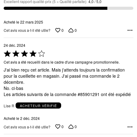
Excellent rapport qualité-prix (5 = Qualité parfaite)
:
4,0 / 5,0
Acheté le 22 mars 2025
0
0
Cet avis vous a-t-il été utile?
24 déc. 2024
Coté
4 sur
Cet avis a été recueilli dans le cadre d'une campagne promotionnelle.
5
J'ai bien reçu cet article. Mais j'attends toujours la confirmation
pour la cueillette en magasin. J'ai passé ma commande le 2
décembre.
No. ci-bas
Les articles suivants de la commande #85901291 ont été expédié
Lise R
ACHETEUR VÉRIFIÉ
Acheté le 2 déc. 2024
0
0
Cet avis vous a-t-il été utile?