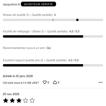
Jacqueline N
ACHETEUR VÉRIFIÉ
Niveau de qualité (5 = Qualité parfaite)
:
4
Facilité de nettoyage / Utiliser (5 = Qualité parfaite)
:
4,0 / 5,0
Recommanderiez-vous à un ami
:
Oui
Excellent rapport qualité-prix (5 = Qualité parfaite)
:
4,0 / 5,0
Acheté le 25 janv. 2026
0
0
Cet avis vous a-t-il été utile?
25 nov. 2025
Coté
3 sur