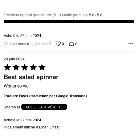
Excellent rapport qualité-prix (5 = Qualité parfaite)
:
5,0 / 5,0
Acheté le 26 juin 2024
0
0
Cet avis vous a-t-il été utile?
23 juin 2024
Coté
5 sur
Best salad spinner
5
Works so well
Traduire l'avis (traduction par Google Translate)
Sharon M
ACHETEUR VÉRIFIÉ
Acheté le 27 mai 2024
Initialement affiché à Linen Chest