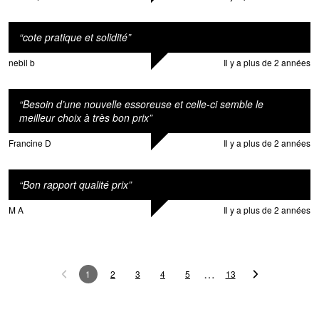
“
cote pratique et solidité
”
nebil b
Il y a plus de 2 années
“
Besoin d’une nouvelle essoreuse et celle-ci semble le
meilleur choix à très bon prix
”
Francine D
Il y a plus de 2 années
“
Bon rapport qualité prix
”
M A
Il y a plus de 2 années
…
1
2
3
4
5
13