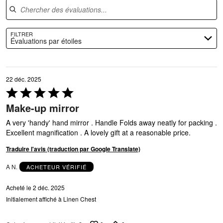
FILTRER
Évaluations par étoiles
22 déc. 2025
Coté
5 sur
Make-up mirror
5
A very 'handy' hand mirror . Handle Folds away neatly for packing .
Excellent magnification . A lovely gift at a reasonable price.
Traduire l'avis (traduction par Google Translate)
A N.
ACHETEUR VÉRIFIÉ
Acheté le 2 déc. 2025
Initialement affiché à Linen Chest