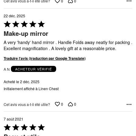
0
0
Cet avis vous a-t-il été utile?
22 déc. 2025
Coté
5 sur
Make-up mirror
5
A very 'handy' hand mirror . Handle Folds away neatly for packing .
Excellent magnification . A lovely gift at a reasonable price.
Traduire l'avis (traduction par Google Translate)
A N
ACHETEUR VÉRIFIÉ
Acheté le 2 déc. 2025
Initialement affiché à Linen Chest
0
0
Cet avis vous a-t-il été utile?
7 août 2021
Coté
5 sur