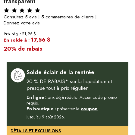
transparent
Consultez 5 avis
|
5 commentaires de clients
|
Donnez votre avis
21,95 $
Prix rég. :
17,56 $
En solde à :
20% de rabais
Solde éclair de la rentrée
20 % DE RABAIS* sur la liquidation et
presque tout à prix régulier
En ligne :
prix déjà réduits. Aucun code promo
requis.
En boutique :
présentez le
coupon
.
Jusqu'au 9 août 2026.
DÉTAILS ET EXCLUSIONS