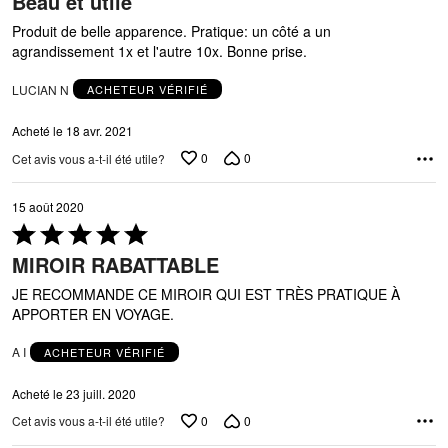
Beau et utile
5
Produit de belle apparence. Pratique: un côté a un
agrandissement 1x et l'autre 10x. Bonne prise.
LUCIAN N
ACHETEUR VÉRIFIÉ
Acheté le 18 avr. 2021
0
0
Cet avis vous a-t-il été utile?
15 août 2020
Coté
5 sur
MIROIR RABATTABLE
5
JE RECOMMANDE CE MIROIR QUI EST TRÈS PRATIQUE À
APPORTER EN VOYAGE.
A I
ACHETEUR VÉRIFIÉ
Acheté le 23 juill. 2020
0
0
Cet avis vous a-t-il été utile?