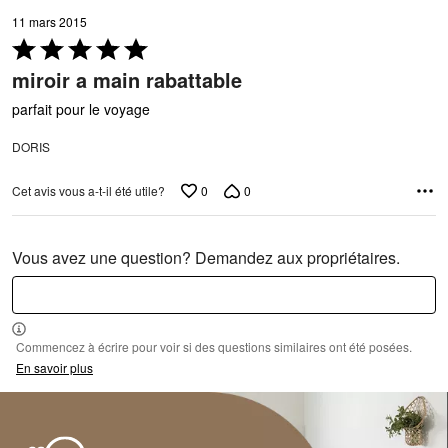
11 mars 2015
Coté
5 sur
miroir a main rabattable
5
parfait pour le voyage
DORIS
0
0
Cet avis vous a-t-il été utile?
Vous avez une question? Demandez aux propriétaires.
Commencez à écrire pour voir si des questions similaires ont été posées.
En savoir plus