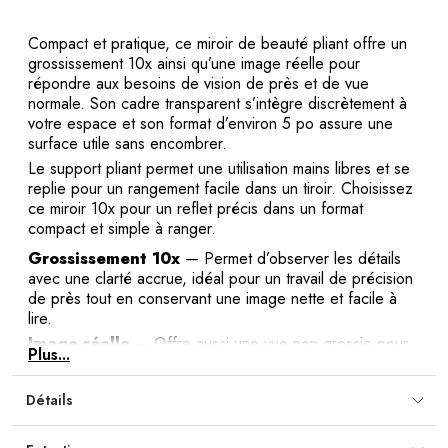
Compact et pratique, ce miroir de beauté pliant offre un
grossissement 10x ainsi qu’une image réelle pour
répondre aux besoins de vision de près et de vue
normale. Son cadre transparent s’intègre discrètement à
votre espace et son format d’environ 5 po assure une
surface utile sans encombrer.
Le support pliant permet une utilisation mains libres et se
replie pour un rangement facile dans un tiroir. Choisissez
ce miroir 10x pour un reflet précis dans un format
compact et simple à ranger.
Grossissement 10x
— Permet d’observer les détails
avec une clarté accrue, idéal pour un travail de précision
de près tout en conservant une image nette et facile à
lire.
Image réelle
— Offre aussi une vue non grossie pour
Plus...
vérifier le rendu général sans distorsion et passer
aisément d’un niveau de détail à l’autre.
Détails
Format compact
— Diamètre d’environ 5 po conçu
pour optimiser l’espace; se glisse aisément dans un tiroir