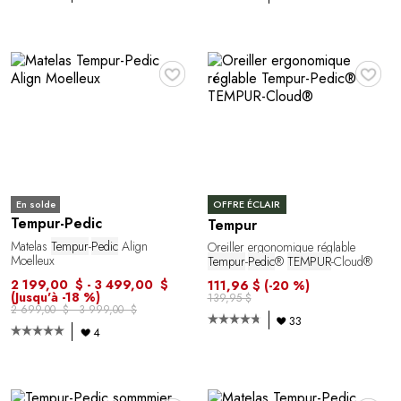
♥
♥
En solde
OFFRE ÉCLAIR
Tempur-Pedic
Tempur
Matelas
Tempur
-
Pedic
Align
Oreiller ergonomique réglable
Moelleux
Tempur
-
Pedic
®
TEMPUR
-Cloud®
2 199,00 $ - 3 499,00 $
111,96 $
(-20 %)
(Jusqu'à -18 %)
139,95 $
2 699,00 $ - 3 999,00 $
33
4