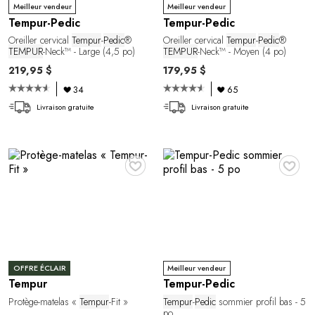
Meilleur vendeur
Meilleur vendeur
Tempur-Pedic
Tempur-Pedic
Oreiller cervical
Tempur
-
Pedic
®
Oreiller cervical
Tempur
-
Pedic
®
TEMPUR
-Neck™ - Large (4,5 po)
TEMPUR
-Neck™ - Moyen (4 po)
219,95 $
179,95 $
34
65
Livraison gratuite
Livraison gratuite
♥
♥
OFFRE ÉCLAIR
Meilleur vendeur
Tempur
Tempur-Pedic
Protège-matelas «
Tempur
-Fit »
Tempur
-
Pedic
sommier profil bas - 5
po