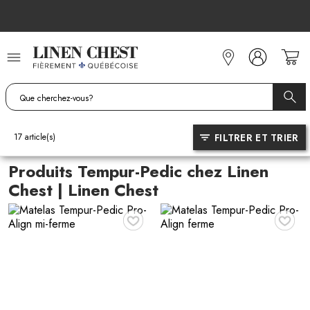
Allez
au
contenu
FILTRER ET TRIER
17
article(s)
Produits Tempur-Pedic chez Linen
Chest | Linen Chest
♥
♥