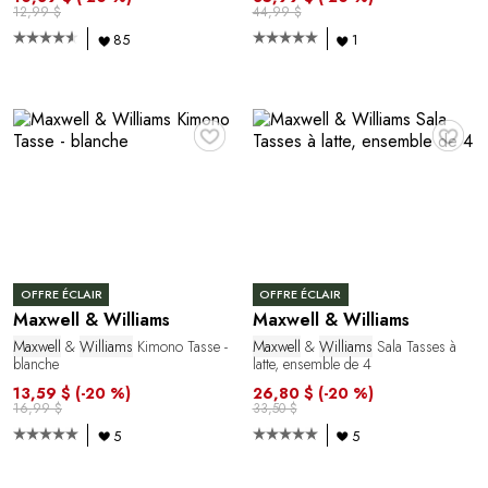
12,99 $
44,99 $
85
1
♥
♥
OFFRE ÉCLAIR
OFFRE ÉCLAIR
Maxwell & Williams
Maxwell & Williams
Maxwell
&
Williams
Kimono Tasse -
Maxwell
&
Williams
Sala Tasses à
blanche
latte, ensemble de 4
13,59 $
(-20 %)
26,80 $
(-20 %)
16,99 $
33,50 $
5
5