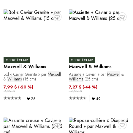
♥
♥
OFFRE ÉCLAIR
OFFRE ÉCLAIR
Maxwell & Williams
Maxwell & Williams
Bol « Caviar Granite » par
Maxwell
Assiette « Caviar » par
Maxwell
&
&
Williams
(15 cm)
Williams
(25 cm)
7,99 $
(-20 %)
7,27 $
(-44 %)
9,99 $
12,99 $
26
49
♥
♥