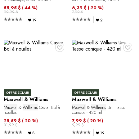
55,95 $
(-44 %)
6,39 $
(-20 %)
99,99 $
7,99 $
19
2
♥
♥
OFFRE ÉCLAIR
OFFRE ÉCLAIR
Maxwell & Williams
Maxwell & Williams
Maxwell
&
Williams
Caviar Bol à
Maxwell
&
Williams
Umi Tasse
nouilles
conique - 420 ml
25,59 $
(-20 %)
7,99 $
(-20 %)
31,99 $
9,99 $
8
19