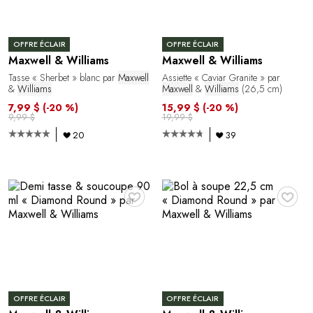
OFFRE ÉCLAIR
OFFRE ÉCLAIR
Maxwell & Williams
Maxwell & Williams
Tasse « Sherbet » blanc par
Maxwell
Assiette « Caviar Granite » par
&
Williams
Maxwell
&
Williams
(26,5 cm)
7,99 $
(-20 %)
15,99 $
(-20 %)
9,99 $
19,99 $
20
39
♥
♥
OFFRE ÉCLAIR
OFFRE ÉCLAIR