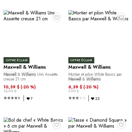
♥
♥
OFFRE ÉCLAIR
OFFRE ÉCLAIR
Maxwell & Williams
Maxwell & Williams
Maxwell
&
Williams
Umi Assiette
Mortier et pilon White Basics par
creuse 21 cm
Maxwell
&
Williams
10,39 $
(-20 %)
6,39 $
(-20 %)
12,99 $
7,99 $
7
23
♥
♥