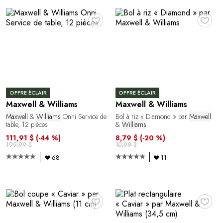
♥
♥
OFFRE ÉCLAIR
OFFRE ÉCLAIR
Maxwell & Williams
Maxwell & Williams
Maxwell
&
Williams
Onni Service de
Bol à riz « Diamond » par
Maxwell
table, 12 pièces
&
Williams
111,91 $
(-44 %)
8,79 $
(-20 %)
199,99 $
10,99 $
68
11
♥
♥