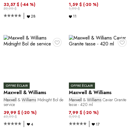
33,57 $
(-44 %)
1,59 $
(-20 %)
59,99 $
1,99 $
28
11
♥
♥
OFFRE ÉCLAIR
OFFRE ÉCLAIR
Maxwell & Williams
Maxwell & Williams
Maxwell
&
Williams
Midnight Bol de
Maxwell
&
Williams
Caviar Granite
service
tasse - 420 ml
39,99 $
(-20 %)
7,99 $
(-20 %)
49,99 $
9,99 $
4
17