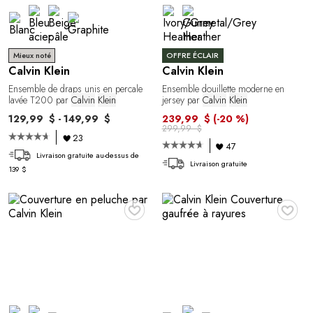
Mieux noté
OFFRE ÉCLAIR
Calvin Klein
Calvin Klein
Ensemble de draps unis en percale
Ensemble douillette moderne en
lavée T200 par
Calvin
Klein
jersey par
Calvin
Klein
129,99 $ - 149,99 $
239,99 $
(-20 %)
299,99 $
23
47
Livraison gratuite au-dessus de
Livraison gratuite
139 $
♥
♥