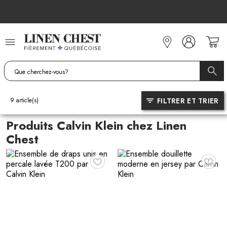
Allez
au
contenu
FILTRER ET TRIER
9
article(s)
Produits Calvin Klein chez Linen
Chest
♥
♥