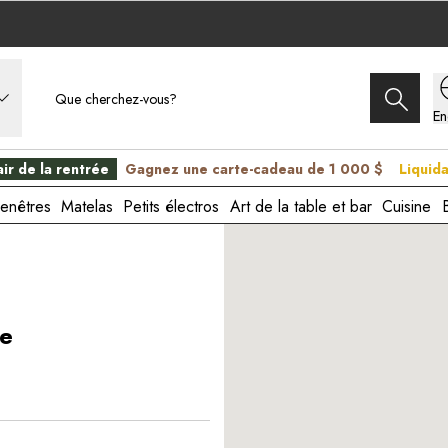
En
C
ir de la rentrée
Gagnez une carte-cadeau de 1 000 $
Liquida
enêtres
Matelas
Petits électros
Art de la table et bar
Cuisine
ie