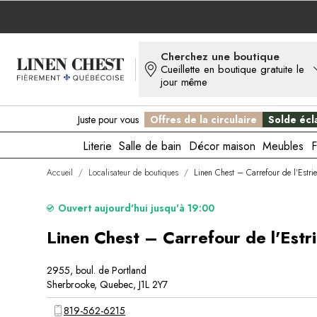
Allez
au
contenu
Cherchez une boutique
Cueillette en boutique gratuite le
jour même
Juste pour vous
Offres de la circulaire
Solde écla
Literie
Salle de bain
Décor maison
Meubles
F
Accueil
/
Localisateur de boutiques
/
Linen Chest – Carrefour de l'Estrie
Ouvert aujourd'hui jusqu'à 19:00
Linen Chest – Carrefour de l'Estr
2955, boul. de Portland
Sherbrooke, Quebec, J1L 2Y7
819-562-6215