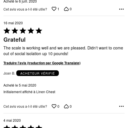
Acheté le 6 juill. 2020
1
0
Cet avis vous a-t-il été utile?
16 mai 2020
Coté
5 sur
Grateful
5
The scale is working well and we are pleased. Didn't want to come
out of social isolation up 10 pounds!
Traduire l'avis (traduction par Google Translate)
Joan B.
ACHETEUR VÉRIFIÉ
Acheté le 5 mai 2020
Initialement affiché à Linen Chest
0
0
Cet avis vous a-t-il été utile?
4 mai 2020
Coté