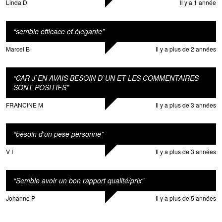
Linda D
Il y a 1 année
“
semble efficace et élégante
”
Marcel B
Il y a plus de 2 années
“
CAR J`EN AVAIS BESOIN D`UN ET LES COMMENTAIRES
SONT POSITIFS
”
FRANCINE M
Il y a plus de 3 années
“
besoin d'un pese personne
”
V I
Il y a plus de 3 années
“
Semble avoir un bon rapport qualité/prix
”
Johanne P
Il y a plus de 5 années