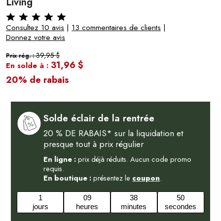
Living
Consultez 10 avis
|
13 commentaires de clients
|
Donnez votre avis
39,95 $
Prix rég. :
31,96 $
En solde à :
20% de rabais
Solde éclair de la rentrée
20 % DE RABAIS* sur la liquidation et
presque tout à prix régulier
En ligne :
prix déjà réduits. Aucun code promo
requis.
En boutique :
présentez le
coupon
.
1
09
38
49
jours
heures
minutes
secondes