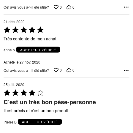
0
0
Cet avis vous a-t-il été utile?
21 déc. 2020
Coté
5 sur
Très contente de mon achat
5
anne b
ACHETEUR VÉRIFIÉ
Acheté le 27 nov. 2020
0
0
Cet avis vous a-t-il été utile?
25 juill. 2020
Coté
4 sur
C’est un très bon pèse-personne
5
Il est précis et c’est un bon produit
Pierre B
ACHETEUR VÉRIFIÉ