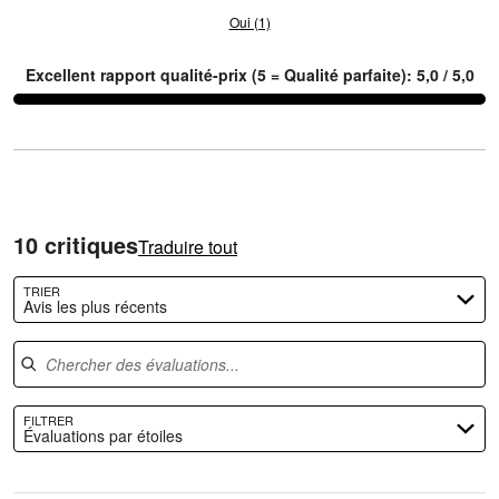
3
Oui (1)
Excellent rapport qualité-prix (5 = Qualité parfaite): 5,0 / 5,0
10 critiques
Traduire tout
TRIER
Avis les plus récents
Chercher des évaluations
FILTRER
Évaluations par étoiles