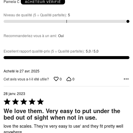
Pamela C
ACHETEUR VÉRIFIÉ
Niveau de qualité (5 = Qualité parfaite)
:
5
Recommanderiez-vous à un ami
:
Oui
Excellent rapport qualité-prix (5 = Qualité parfaite)
:
5,0 / 5,0
Acheté le 27 avr. 2025
0
0
Cet avis vous a-t-il été utile?
28 janv. 2023
Coté
5 sur
We love them. Very easy to put under the
5
bed out of sight when not in use.
love the scales. They're very easy to use' and they fit pretty well
anywhere.