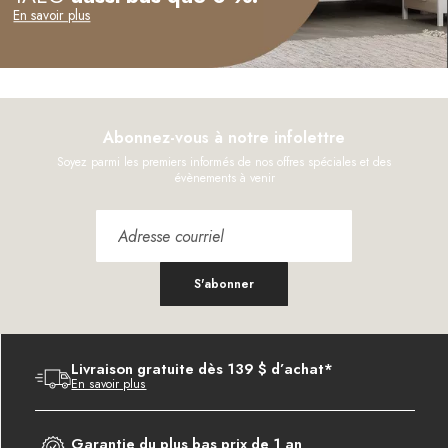
En savoir plus
Abonnez-vous à notre infolettre
Soyez parmi les premiers informés de nos offres spéciales et des
évènements à venir
S'abonner
Livraison gratuite dès 139 $ d’achat*
En savoir plus
Garantie du plus bas prix de 1 an