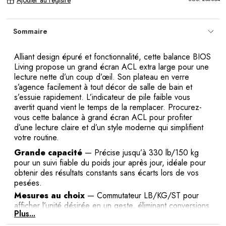
Ajouter au registre
Sommaire
Alliant design épuré et fonctionnalité, cette balance BIOS
Living propose un grand écran ACL extra large pour une
lecture nette d’un coup d’œil. Son plateau en verre
s’agence facilement à tout décor de salle de bain et
s’essuie rapidement. L’indicateur de pile faible vous
avertit quand vient le temps de la remplacer. Procurez-
vous cette balance à grand écran ACL pour profiter
d’une lecture claire et d’un style moderne qui simplifient
votre routine.
Grande capacité
— Précise jusqu’à 330 lb/150 kg
pour un suivi fiable du poids jour après jour, idéale pour
obtenir des résultats constants sans écarts lors de vos
pesées.
Mesures au choix
— Commutateur LB/KG/ST pour
afficher l’unité désirée en un geste, éliminant conversions
Plus...
et erreurs de calcul lorsque vous consignez vos données
de mesure.