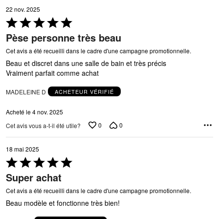
22 nov. 2025
Coté
5 sur
Pèse personne très beau
5
Cet avis a été recueilli dans le cadre d'une campagne promotionnelle.
Beau et discret dans une salle de bain et très précis
Vraiment parfait comme achat
MADELEINE D
ACHETEUR VÉRIFIÉ
Acheté le 4 nov. 2025
0
0
Cet avis vous a-t-il été utile?
18 mai 2025
Coté
5 sur
Super achat
5
Cet avis a été recueilli dans le cadre d'une campagne promotionnelle.
Beau modèle et fonctionne très bien!