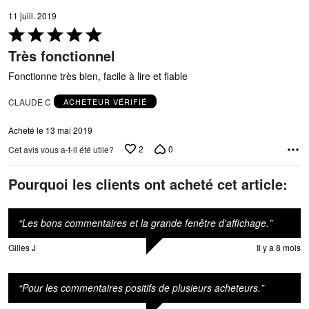
11 juill. 2019
Coté
5 sur
Très fonctionnel
5
Fonctionne très bien, facile à lire et fiable
CLAUDE C
ACHETEUR VÉRIFIÉ
Acheté le 13 mai 2019
2
0
Cet avis vous a-t-il été utile?
Pourquoi les clients ont acheté cet article:
“
Les bons commentaires et la grande fenêtre d'affichage.
”
Gilles J
Il y a 8 mois
“
Pour les commentaires positifs de plusieurs acheteurs.
”