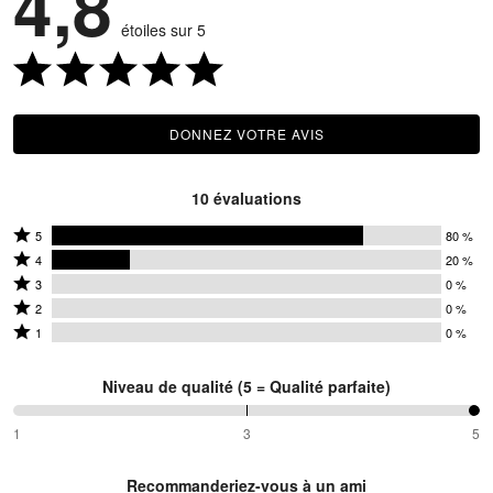
4,8
étoiles sur 5
DONNEZ VOTRE AVIS
10 évaluations
Coté
5
80 %
Coté
5
4
20 %
4
Coté
étoiles
3
0 %
étoiles
3
Coté
par
2
0 %
par
étoiles
2
Coté
80 %
1
0 %
20 %
par
étoiles
1 étoile
des
des
0 %
par
par
évaluateurs
Niveau de qualité (5 = Qualité parfaite)
évaluateurs
des
0 %
0 % des
évaluateurs
des
évaluateurs
100 %
1
3
5
entre
évaluateurs
1
Recommanderiez-vous à un ami
et