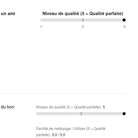
 un ami
Niveau de qualité (5 = Qualité parfaite)
100 %
1
3
5
entre
1
et
3
Niveau de qualité (5 = Qualité parfaite)
:
5
Facilité de nettoyage / Utiliser (5 = Qualité
parfaite)
:
5,0 / 5,0