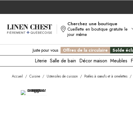
Allez
au
contenu
Cherchez une boutique
Cueillette en boutique gratuite le
jour même
Juste pour vous
Offres de la circulaire
Solde écla
Literie
Salle de bain
Décor maison
Meubles
F
Accueil
/
Cuisine
/
Ustensiles de cuisson
/
Poêles à oœufs et à omelettes
/