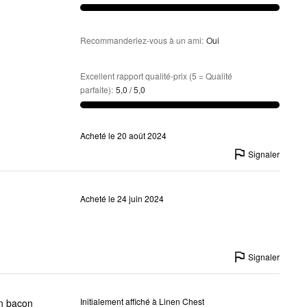
Recommanderiez-vous à un ami
:
Oui
Excellent rapport qualité-prix (5 = Qualité
parfaite)
:
5,0 / 5,0
Acheté le 20 août 2024
Signaler
Acheté le 24 juin 2024
Signaler
Initialement affiché à Linen Chest