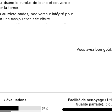
ui draine le surplus de blanc et couvercle
er la forme.
 au micro-ondes; bec verseur intégré pour
r une manipulation sécuritaire.
er au quotidien; compatible lave-vaisselle
après chaque utilisation.
r de -76 °F à 302 °F, assurant
e.
Vous avez bon goût
7 évaluations
Facilité de nettoyage / Uti
Qualité parfaite): 5,0 
57 %