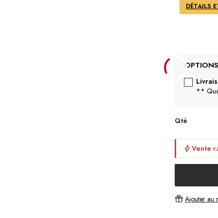
DÉTAILS 
Livrai
** Quan
Qté
Vente r
Ajouter au r