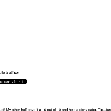
ile à utiliser
ETEUR VÉRIFIÉ
ter. Tip...turn bacon