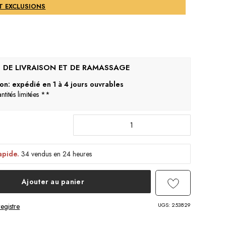
ET EXCLUSIONS
son: expédié en 1 à 4 jours ouvrables
tités limitées **
apide.
34 vendus en 24 heures
Ajouter au panier
UGS:
253829
egistre