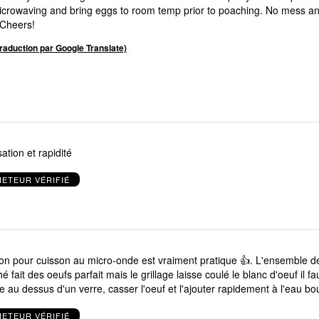
g and bring eggs to room temp prior to poaching. No mess and no
!Cheers!
(traduction par Google Translate)
isation et rapidité
ETEUR VÉRIFIÉ
con pour cuisson au micro-onde est vraiment pratique 👍. L'ensemble 
 fait des oeufs parfait mais le grillage laisse coulé le blanc d'oeuf il f
e au dessus d'un verre, casser l'oeuf et l'ajouter rapidement à l'eau boui
ETEUR VÉRIFIÉ