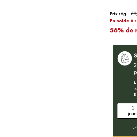
69
Prix rég. :
En solde à 
56% de r
S
2
p
E
r
E
1
jour
J