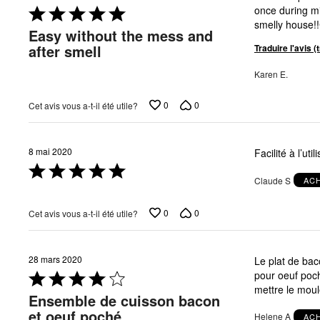
Coté
once during microwavin
5 sur
smelly house!
Easy without the mess and
5
after smell
Traduire l'avis 
Karen E.
0
0
Cet avis vous a-t-il été utile?
8 mai 2020
Facilité à l’util
Coté
Claude S
ACH
5 sur
5
0
0
Cet avis vous a-t-il été utile?
28 mars 2020
Le plat de ba
Coté
pour oeuf poché
4 sur
mettre le moul
Ensemble de cuisson bacon
5
et oeuf poché
Helene A
ACH