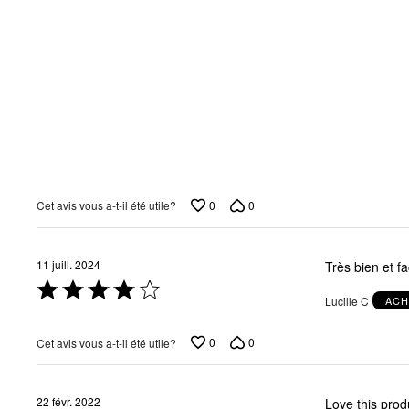
0
0
Cet avis vous a-t-il été utile?
11 juill. 2024
Très bien et fac
Coté
Lucille C
ACH
4 sur
5
0
0
Cet avis vous a-t-il été utile?
22 févr. 2022
Love this product! My other half gave it a 10 out of 10 and he's a picky ea