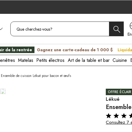
En
C
ir de la rentrée
Gagnez une carte-cadeau de 1 000 $
Liquida
enêtres
Matelas
Petits électros
Art de la table et bar
Cuisine
Ensemble de cuisson Lékué pour bacon et œufs
OFFRE ÉCLAIR
Lékué
Ensemble
Consultez 7 a