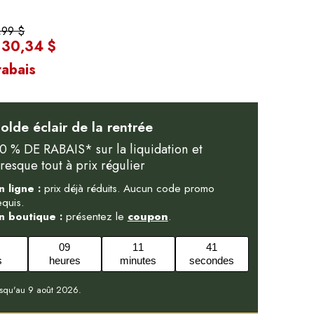
,99 $
30,34 $
:
abais
olde éclair de la rentrée
0 % DE RABAIS* sur la liquidation et
resque tout à prix régulier
n ligne :
prix déjà réduits. Aucun code promo
equis.
n boutique :
présentez le
coupon
.
09
11
40
s
heures
minutes
secondes
usqu'au 9 août 2026.