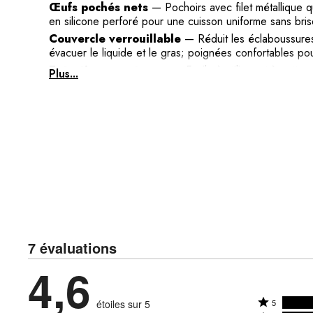
Œufs pochés nets
— Pochoirs avec filet métallique q
en silicone perforé pour une cuisson uniforme sans bris
Couvercle verrouillable
— Réduit les éclaboussures
évacuer le liquide et le gras; poignées confortables pou
Entretien sans tracas
— Facile à utiliser et à nettoy
Plus...
pour gagner du temps et garder les pièces impeccables 
Matériaux fiables
— Sans BPA et conçus pour résiste
performance et durabilité au fil des utilisations en cuisin
7 évaluations
4,6
Coté
étoiles sur 5
5