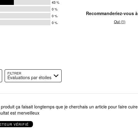
43 %
0 %
Recommanderiez-vous à
0 %
Oui (1)
0 %
s
s
s
s
s
FILTRER
Évaluations par étoiles
un article pour faire cuire du bon
bacon et le résultat est merveilleux
ETEUR VÉRIFIÉ