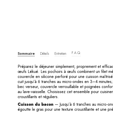
F.A.Q.
Sommaire
Détails
Entretien
Préparez le déjeuner simplement, proprement et effica
œufs Lékué. Les pochoirs à œufs combinent un filet mét
couvercle en silicone perforé pour une cuisson maîtris
cuit jusqu’à 6 tranches au micro-ondes en 3–4 minutes;
bec verseur, couvercle verrouillable et poignées confort
au lave-vaisselle. Choisissez cet ensemble pour cuisiner
croustillants et réguliers.
Cuisson du bacon
— Jusqu’à 6 tranches au micro-ond
égoutte le gras pour une texture croustillante et une pr