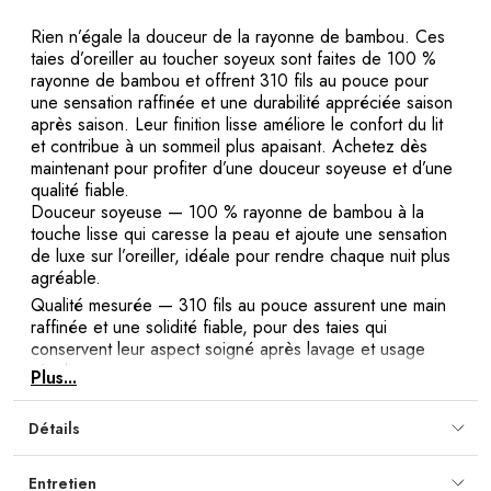
Rien n’égale la douceur de la rayonne de bambou. Ces
taies d’oreiller au toucher soyeux sont faites de 100 %
rayonne de bambou et offrent 310 fils au pouce pour
une sensation raffinée et une durabilité appréciée saison
après saison. Leur finition lisse améliore le confort du lit
et contribue à un sommeil plus apaisant. Achetez dès
maintenant pour profiter d’une douceur soyeuse et d’une
qualité fiable.
Douceur soyeuse
— 100 % rayonne de bambou à la
touche lisse qui caresse la peau et ajoute une sensation
de luxe sur l’oreiller, idéale pour rendre chaque nuit plus
agréable.
Qualité mesurée
— 310 fils au pouce assurent une main
raffinée et une solidité fiable, pour des taies qui
conservent leur aspect soigné après lavage et usage
régulier.
Plus...
Confort toutes saisons
— Tissu agréable qui reste
confortable en toute période de l’année, pour un lit
Détails
invitant qui favorise un repos plus apaisant nuit après nuit.
Entretien simplifié
— Va à la machine et se repasse à
Entretien