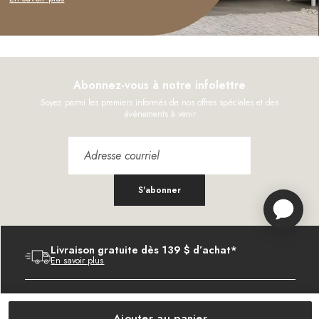
Abonnez-vous à notre infolettre
Soyez parmi les premiers informés de nos offres spéciales et des
évènements à venir
S'abonner
Livraison gratuite dès 139 $ d’achat*
En savoir plus
Garantie du plus bas prix de 1 an
En savoir plus
Ajouter au panier