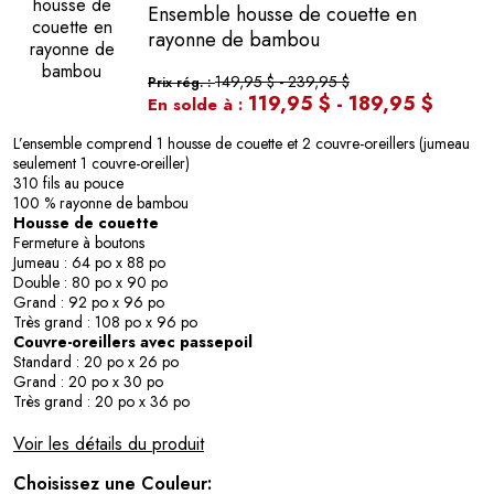
♥
Ensemble housse de couette en
rayonne de bambou
149,95 $
-
239,95 $
Prix rég. :
119,95 $
-
189,95 $
En solde à :
L’ensemble comprend 1 housse de couette et 2 couvre-oreillers (jumeau
seulement 1 couvre-oreiller)
310 fils au pouce
100 % rayonne de bambou
Housse de couette
Fermeture à boutons
Jumeau : 64 po x 88 po
Double : 80 po x 90 po
Grand : 92 po x 96 po
Très grand : 108 po x 96 po
Couvre-oreillers avec passepoil
Standard : 20 po x 26 po
Grand : 20 po x 30 po
Très grand : 20 po x 36 po
Voir les détails du produit
Choisissez une Couleur: