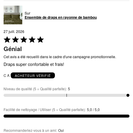
Sur
Ensemble de draps en rayonne de bambou
27 juill. 2026
Coté
5 sur
Génial
5
Cet avis a été recueilli dans le cadre d'une campagne promotionnelle.
Draps super confortable et frais!
C A
ACHETEUR VÉRIFIÉ
Niveau de qualité (5 = Qualité parfaite)
:
5
Facilité de nettoyage / Utiliser (5 = Qualité parfaite)
:
5,0 / 5,0
Recommanderiez-vous à un ami
:
Oui