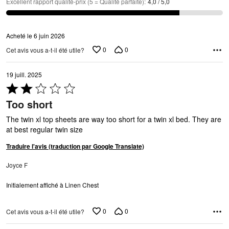
Excellent rapport qualité-prix (5 = Qualité parfaite)
:
4,0 / 5,0
Acheté le 6 juin 2026
0
0
Cet avis vous a-t-il été utile?
19 juill. 2025
Coté
2 sur
Too short
5
The twin xl top sheets are way too short for a twin xl bed. They are
at best regular twin size
Traduire l'avis (traduction par Google Translate)
Joyce F
Initialement affiché à Linen Chest
0
0
Cet avis vous a-t-il été utile?