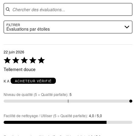
Chercher des évaluations
FILTRER
Évaluations par étoiles
22 juin 2026
Coté
5 sur
Tellement douce
5
K A
ACHETEUR VÉRIFIÉ
Niveau de qualité (5 = Qualité parfaite)
:
5
Facilité de nettoyage / Utiliser (5 = Qualité parfaite)
:
4,0 / 5,0