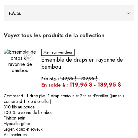
basse température, ce qui facilite la routine et garde les
taies nettes sans efforts superflus dans votre quotidien.
F.A.Q.
Formats pratiques
— Offert en Standard et Très grand
pour s’agencer à la plupart des oreillers, afin de
compléter rapidement votre literie sans compromis de
style.
Voyez tous les produits de la collection
Meilleur vendeur
Ensemble de draps en rayonne de
♥
bambou
149,95 $
-
239,95 $
Prix rég. :
119,95 $
-
189,95 $
En solde à :
Comprend : 1 drap plat, 1 drap contour et 2 taies d'oreiller (jumeau
comprend 1 taie d'oreiller)
310 fils au pouce
100 % rayonne de bambou
Finition satin
Hypoallergène
Léger, doux et soyeux
Antibactérien