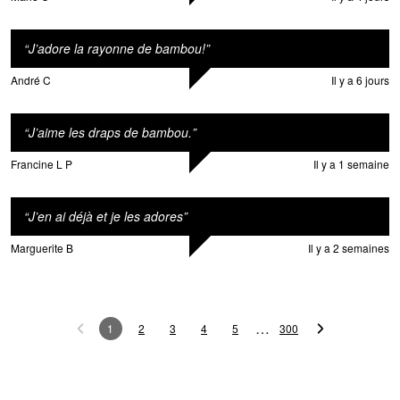
“
J’adore la rayonne de bambou!
”
André C
Il y a 6 jours
“
J’aime les draps de bambou.
”
Francine L P
Il y a 1 semaine
“
J’en ai déjà et je les adores
”
Marguerite B
Il y a 2 semaines
…
1
2
3
4
5
300