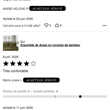
MARIE-HELENE R
ACHETEUR VÉRIFIÉ
Acheté le 20 juin 2026
0
0
Cet avis vous a-t-il été utile?
Sur
Ensemble de draps en rayonne de bambou
8 juill. 2026
Coté
4 sur
Très confortable
5
Marie-Josée L
ACHETEUR VÉRIFIÉ
Niveau de qualité (5 = Qualité parfaite)
:
4
Acheté le 11 juin 2026