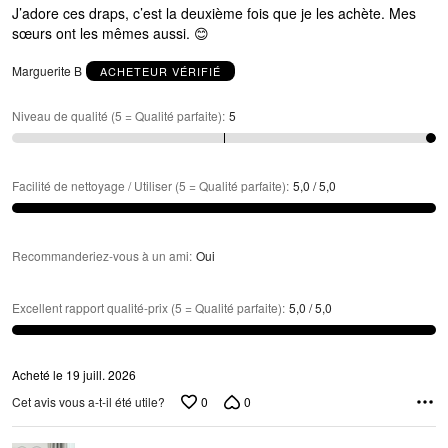
J’adore ces draps, c’est la deuxième fois que je les achète. Mes
sœurs ont les mêmes aussi. 😊
Marguerite B
ACHETEUR VÉRIFIÉ
Niveau de qualité (5 = Qualité parfaite)
:
5
Facilité de nettoyage / Utiliser (5 = Qualité parfaite)
:
5,0 / 5,0
Recommanderiez-vous à un ami
:
Oui
Excellent rapport qualité-prix (5 = Qualité parfaite)
:
5,0 / 5,0
Acheté le 19 juill. 2026
0
0
Cet avis vous a-t-il été utile?