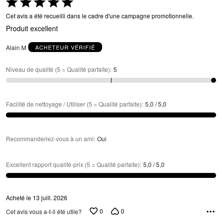
Coté
5 sur
Cet avis a été recueilli dans le cadre d'une campagne promotionnelle.
5
Produit excellent
Alain M
ACHETEUR VÉRIFIÉ
Niveau de qualité (5 = Qualité parfaite)
:
5
Facilité de nettoyage / Utiliser (5 = Qualité parfaite)
:
5,0 / 5,0
Recommanderiez-vous à un ami
:
Oui
Excellent rapport qualité-prix (5 = Qualité parfaite)
:
5,0 / 5,0
Acheté le 13 juill. 2026
0
0
Cet avis vous a-t-il été utile?