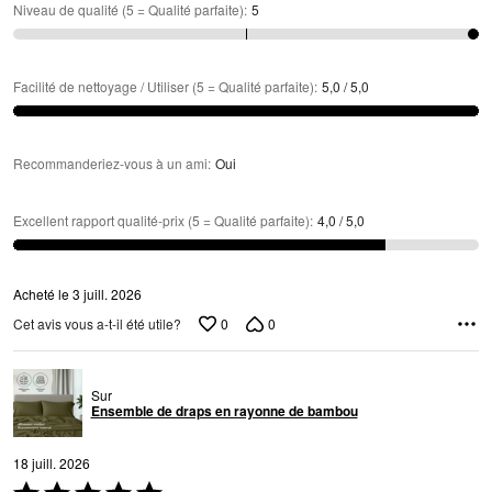
Niveau de qualité (5 = Qualité parfaite)
:
5
Facilité de nettoyage / Utiliser (5 = Qualité parfaite)
:
5,0 / 5,0
Recommanderiez-vous à un ami
:
Oui
Excellent rapport qualité-prix (5 = Qualité parfaite)
:
4,0 / 5,0
Acheté le 3 juill. 2026
0
0
Cet avis vous a-t-il été utile?
Sur
Ensemble de draps en rayonne de bambou
18 juill. 2026
Coté