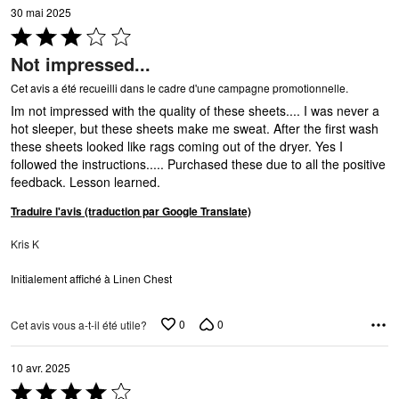
30 mai 2025
Coté
3 sur
Not impressed...
5
Cet avis a été recueilli dans le cadre d'une campagne promotionnelle.
Im not impressed with the quality of these sheets.... I was never a
hot sleeper, but these sheets make me sweat. After the first wash
these sheets looked like rags coming out of the dryer. Yes I
followed the instructions..... Purchased these due to all the positive
feedback. Lesson learned.
Traduire l'avis (traduction par Google Translate)
Kris K
Initialement affiché à Linen Chest
0
0
Cet avis vous a-t-il été utile?
10 avr. 2025
Coté