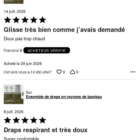
14 juill. 2026
Coté
5 sur
Glisse très bien comme j’avais demandé
5
Doux pas trop chaud
Francine B
ACHETEUR VÉRIFIÉ
Acheté le 29 juin 2026
0
0
Cet avis vous a-t-il été utile?
Sur
Ensemble de draps en rayonne de bambou
8 juill. 2026
Coté
5 sur
Draps respirant et très doux
5
Super confortable