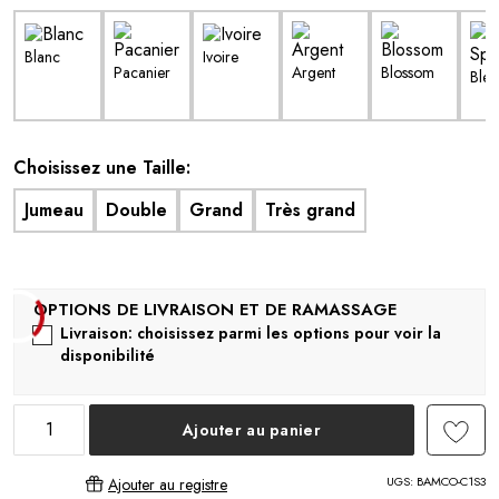
Blanc
Ivoire
Pacanier
Argent
Blossom
Bleu
Choisissez une Taille:
Jumeau
Double
Grand
Très grand
Livraison: choisissez parmi les options pour voir la
disponibilité
Ajouter au panier
UGS:
BAMCO-C1S3
Ajouter au registre