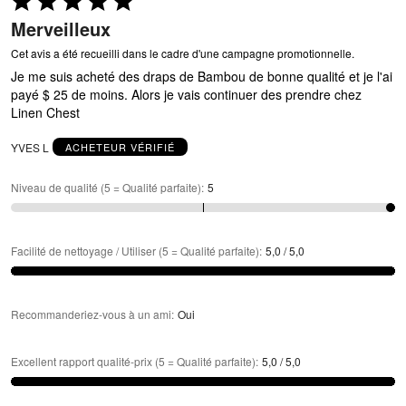
5 sur
Merveilleux
5
Cet avis a été recueilli dans le cadre d'une campagne promotionnelle.
Je me suis acheté des draps de Bambou de bonne qualité et je l'ai
payé $ 25 de moins. Alors je vais continuer des prendre chez
Linen Chest
YVES L
ACHETEUR VÉRIFIÉ
Niveau de qualité (5 = Qualité parfaite)
:
5
Facilité de nettoyage / Utiliser (5 = Qualité parfaite)
:
5,0 / 5,0
Recommanderiez-vous à un ami
:
Oui
Excellent rapport qualité-prix (5 = Qualité parfaite)
:
5,0 / 5,0