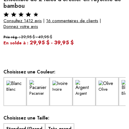
bambou
Consultez 1412 avis
|
16 commentaires de clients
|
Donnez votre avis
39,95 $
-
49,95 $
Prix rég. :
29,95 $
-
39,95 $
En solde à :
Choisissez une Couleur:
Blanc
Ivoire
Olive
Pacanier
Argent
Blo
Choisissez une Taille:
Standard/Grand
Très grand