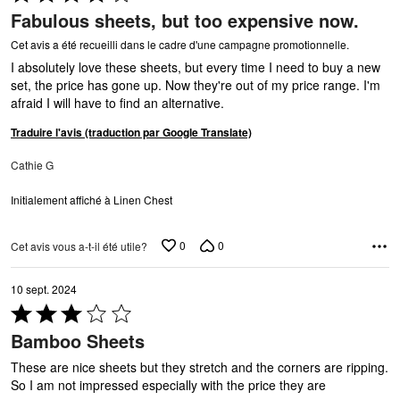
4 sur
Fabulous sheets, but too expensive now.
5
Cet avis a été recueilli dans le cadre d'une campagne promotionnelle.
I absolutely love these sheets, but every time I need to buy a new
set, the price has gone up. Now they're out of my price range. I'm
afraid I will have to find an alternative.
Traduire l'avis (traduction par Google Translate)
Cathie G
Initialement affiché à Linen Chest
0
0
Cet avis vous a-t-il été utile?
10 sept. 2024
Coté
3 sur
Bamboo Sheets
5
These are nice sheets but they stretch and the corners are ripping.
So I am not impressed especially with the price they are