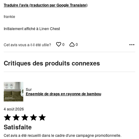
Traduire l'avis (traduction par Google Translate)
frankie
Initialement affiché à Linen Chest
0
0
Cet avis vous a-t-il été utile?
Critiques des produits connexes
Sur
Ensemble de draps en rayonne de bambou
4 août 2026
Coté
5 sur
Satisfaite
5
Cet avis a été recueilli dans le cadre d'une campagne promotionnelle.