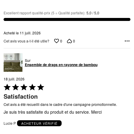
Excellent rapport qualité-prix (5 = Qualité parfaite)
:
5,0 / 5,0
Acheté le 11 juill. 2026
0
0
Cet avis vous a-t-il été utile?
Sur
Ensemble de draps en rayonne de bambou
18 juill. 2026
Coté
5 sur
Satisfaction
5
Cet avis a été recueilli dans le cadre d'une campagne promotionnelle.
Je suis très satisfaite du produit et du service. Merci
Lucie P
ACHETEUR VÉRIFIÉ