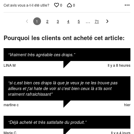
0
0
Cet avis vous a-t-il été utile?
…
1
2
3
4
5
71
Pourquoi les clients ont acheté cet article:
“
Vraiment très agréable ces draps.
”
LINA M
Il y a 8 heures
“
si c,est bien ces draps là que je veux je ne les trouve pas
ailleurs et j'ai hate de voir si c'est bien ceux là s'ils sont
vraiment rafraichissant
”
martine c
hier
“
Déjà acheté et très satisfaite du produit.
”
Marie C
Il y a 4 jours