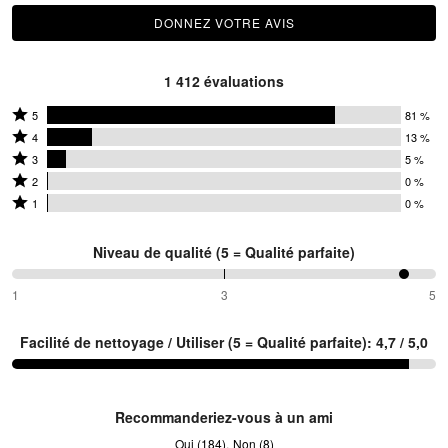
DONNEZ VOTRE AVIS
1 412 évaluations
Coté
5
81 %
Coté
5
4
13 %
4
Coté
étoiles
3
5 %
étoiles
3
Coté
par
2
0 %
par
étoiles
2
Coté
81 %
1
0 %
13 %
par
étoiles
1 étoile
des
des
5 %
par
par
évaluateurs
Niveau de qualité (5 = Qualité parfaite)
évaluateurs
des
0 %
0 % des
évaluateurs
des
évaluateurs
93 %
1
3
5
entre
évaluateurs
1
Facilité de nettoyage / Utiliser (5 = Qualité parfaite): 4,7 / 5,0
et
3
Recommanderiez-vous à un ami
Oui (184)
Non (8)