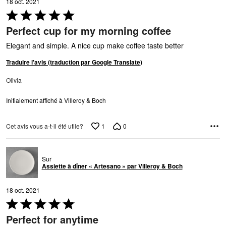
18 oct. 2021
Coté
5 sur
Perfect cup for my morning coffee
5
Elegant and simple. A nice cup make coffee taste better
Traduire l'avis (traduction par Google Translate)
Olivia
Initialement affiché à Villeroy & Boch
1
0
Cet avis vous a-t-il été utile?
Sur
Assiette à dîner « Artesano » par Villeroy & Boch
18 oct. 2021
Coté
5 sur
Perfect for anytime
5