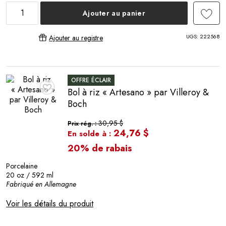
Ajouter au panier
UGS:
222568
Ajouter au registre
OFFRE ÉCLAIR
Bol à riz « Artesano » par Villeroy &
♥
Boch
30,95 $
Prix rég. :
24,76 $
En solde à :
20% de rabais
Porcelaine
20 oz / 592 ml
Fabriqué en Allemagne
Voir les détails du produit