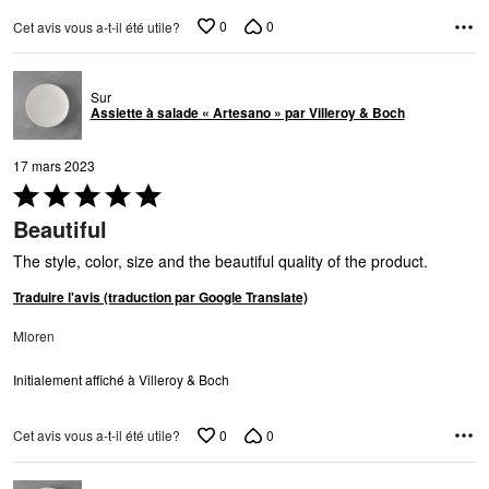
0
0
Cet avis vous a-t-il été utile?
Sur
Assiette à salade « Artesano » par Villeroy & Boch
17 mars 2023
Coté
5 sur
Beautiful
5
The style, color, size and the beautiful quality of the product.
Traduire l'avis (traduction par Google Translate)
Mloren
Initialement affiché à Villeroy & Boch
0
0
Cet avis vous a-t-il été utile?