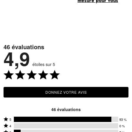
mesure pour vous
46 évaluations
4,9
étoiles sur 5
DONNEZ VOTRE AVIS
46 évaluations
Coté
5
93 %
Coté
5
4
0 %
4
Coté