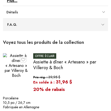
Plus...
offrant une allure chaleureuse et distinctive; chaque
pièce présente de légères variations qui ajoutent du
Détails
caractère.
Design Artesano
— De la collection Artesano de
Villeroy & Boch, au style sobre et intemporel qui
F.A.Q.
s’harmonise facilement avec différentes vaisselles et
accessoires de service.
Fini soigné
— Surface lisse et agréable au toucher qui
Voyez tous les produits de la collection
se nettoie rapidement, idéale pour un usage courant en
cuisine comme pour le service à table.
OFFRE ÉCLAIR
Assiette à dîner « Artesano » par
♥
Villeroy & Boch
39,95 $
Prix rég. :
31,96 $
En solde à :
20% de rabais
Porcelaine
10,5 po / 26,7 cm
Fabriquée en Allemagne