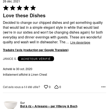
26 déc. 2021
Coté
5 sur
Love these Dishes
5
Decided to change our chipped dishes and get something quality
that would last in a simple elegant style in white that would last
(we're in our sixties and won't be changing dishes again) for both
everyday and dinner evenings with guests. These are wonderful
…
quality and wash well in dishwasher. The
Lire davantage
Traduire l'avis (traduction par Google Translate)
JANICE S.
ACHETEUR VÉRIFIÉ
Acheté le 30 oct. 2020
Initialement affiché à Linen Chest
0
0
Cet avis vous a-t-il été utile?
Sur
Bol à riz « Artesano » par Villeroy & Boch