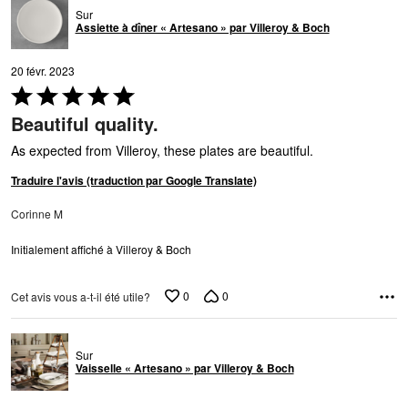
Sur
Assiette à dîner « Artesano » par Villeroy & Boch
20 févr. 2023
Coté
5 sur
Beautiful quality.
5
As expected from Villeroy, these plates are beautiful.
Traduire l'avis (traduction par Google Translate)
Corinne M
Initialement affiché à Villeroy & Boch
0
0
Cet avis vous a-t-il été utile?
Sur
Vaisselle « Artesano » par Villeroy & Boch