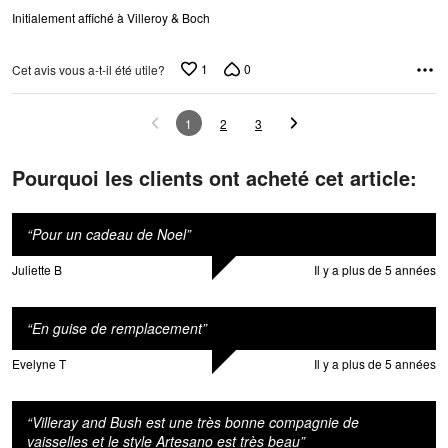
Initialement affiché à Villeroy & Boch
1
0
Cet avis vous a-t-il été utile?
1
2
3
Pourquoi les clients ont acheté cet article:
“
Pour un cadeau de Noel
”
Juliette B
Il y a plus de 5 années
“
En guise de remplacement
”
Evelyne T
Il y a plus de 5 années
“
Villeray and Bush est une très bonne compagnie de
vaisselles et le style Artesano est très beau
”