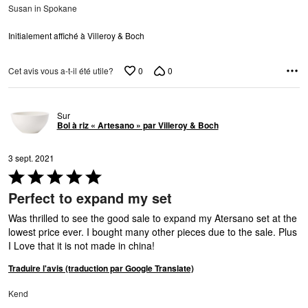
Susan in Spokane
Initialement affiché à Villeroy & Boch
0
0
Cet avis vous a-t-il été utile?
Sur
Bol à riz « Artesano » par Villeroy & Boch
3 sept. 2021
Coté
5 sur
Perfect to expand my set
5
Was thrilled to see the good sale to expand my Atersano set at the
lowest price ever. I bought many other pieces due to the sale. Plus
I Love that it is not made in china!
Traduire l'avis (traduction par Google Translate)
Kend