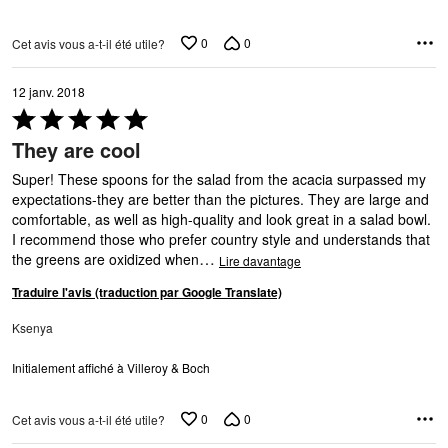
0
0
Cet avis vous a-t-il été utile?
12 janv. 2018
Coté
5 sur
They are cool
5
Super! These spoons for the salad from the acacia surpassed my
expectations-they are better than the pictures. They are large and
comfortable, as well as high-quality and look great in a salad bowl.
I recommend those who prefer country style and understands that
…
the greens are oxidized when
Lire davantage
Traduire l'avis (traduction par Google Translate)
Ksenya
Initialement affiché à Villeroy & Boch
0
0
Cet avis vous a-t-il été utile?