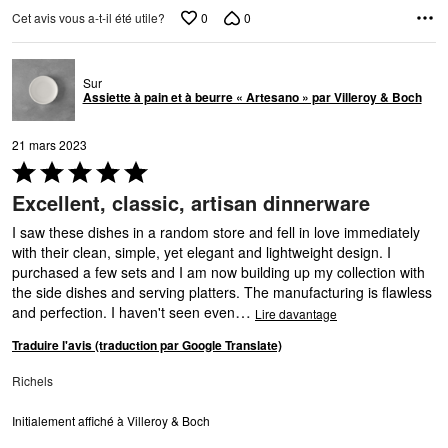
0
0
Cet avis vous a-t-il été utile?
Sur
Assiette à pain et à beurre « Artesano » par Villeroy & Boch
21 mars 2023
Coté
5 sur
Excellent, classic, artisan dinnerware
5
I saw these dishes in a random store and fell in love immediately
with their clean, simple, yet elegant and lightweight design. I
purchased a few sets and I am now building up my collection with
the side dishes and serving platters. The manufacturing is flawless
…
and perfection. I haven't seen even
Lire davantage
Traduire l'avis (traduction par Google Translate)
Richels
Initialement affiché à Villeroy & Boch