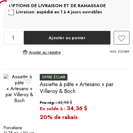
Livraison: expédié en 1 à 4 jours ouvrables
Ajouter au panier
UGS:
222569
Ajouter au registre
OFFRE ÉCLAIR
Assiette à pâte « Artesano » par
♥
Villeroy & Boch
42,95 $
Prix rég. :
34,36 $
En solde à :
20% de rabais
Porcelaine