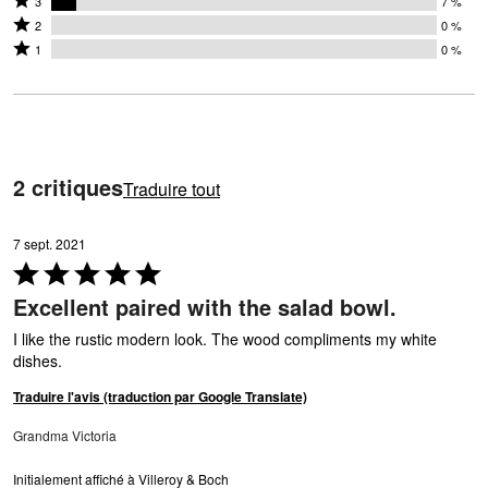
étoiles
3
7 %
étoiles
3
Coté
par
2
0 %
par
étoiles
2
Coté
93 %
1
0 %
0 %
par
étoiles
1 étoile
des
des
7 %
par
par
évaluateurs
évaluateurs
des
0 %
0 % des
évaluateurs
des
évaluateurs
évaluateurs
2 critiques
Traduire tout
7 sept. 2021
Coté
5 sur
Excellent paired with the salad bowl.
5
I like the rustic modern look. The wood compliments my white
dishes.
Traduire l'avis (traduction par Google Translate)
Grandma Victoria
Initialement affiché à Villeroy & Boch