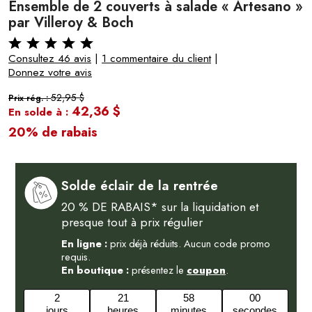
Ensemble de 2 couverts à salade « Artesano »
par Villeroy & Boch
Consultez 46 avis
|
1 commentaire du client
|
Donnez votre avis
52,95 $
Prix rég. :
42,36 $
En solde à :
20% de rabais
Solde éclair de la rentrée
20 % DE RABAIS* sur la liquidation et
presque tout à prix régulier
En ligne :
prix déjà réduits. Aucun code promo
requis.
En boutique :
présentez le
coupon
.
2
21
57
59
jours
heures
minutes
secondes