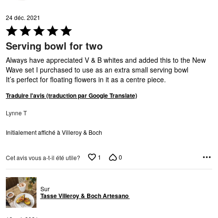
24 déc. 2021
Coté
5 sur
Serving bowl for two
5
Always have appreciated V & B whites and added this to the New
Wave set I purchased to use as an extra small serving bowl
It’s perfect for floating flowers in it as a centre piece.
Traduire l'avis (traduction par Google Translate)
Lynne T
Initialement affiché à Villeroy & Boch
1
0
Cet avis vous a-t-il été utile?
Sur
Tasse Villeroy & Boch Artesano