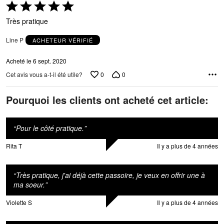
Coté
5 sur
Très pratique
5
Line P
ACHETEUR VÉRIFIÉ
Acheté le 6 sept. 2020
0
0
Cet avis vous a-t-il été utile?
Pourquoi les clients ont acheté cet article:
“
Pour le côté pratique.
”
Rita T
Il y a plus de 4 années
“
Très pratique, j'ai déjà cette passoire, je veux en offrir une à
ma soeur.
”
Violette S
Il y a plus de 4 années