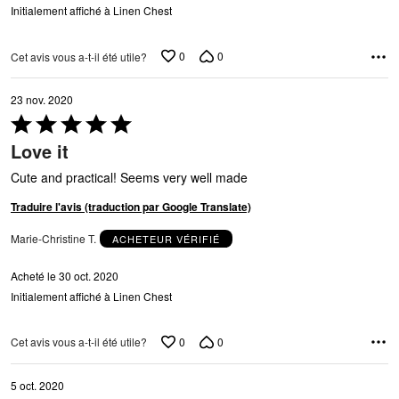
Initialement affiché à Linen Chest
0
0
Cet avis vous a-t-il été utile?
23 nov. 2020
Coté
5 sur
Love it
5
Cute and practical! Seems very well made
Traduire l'avis (traduction par Google Translate)
Marie-Christine T.
ACHETEUR VÉRIFIÉ
Acheté le 30 oct. 2020
Initialement affiché à Linen Chest
0
0
Cet avis vous a-t-il été utile?
5 oct. 2020