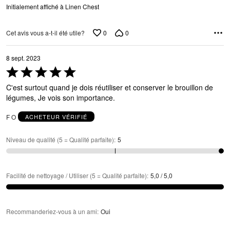
Initialement affiché à Linen Chest
0
0
Cet avis vous a-t-il été utile?
8 sept. 2023
Coté
5 sur
C'est surtout quand je dois réutiliser et conserver le brouillon de
5
légumes, Je vois son importance.
F O
ACHETEUR VÉRIFIÉ
Niveau de qualité (5 = Qualité parfaite)
:
5
Facilité de nettoyage / Utiliser (5 = Qualité parfaite)
:
5,0 / 5,0
Recommanderiez-vous à un ami
:
Oui