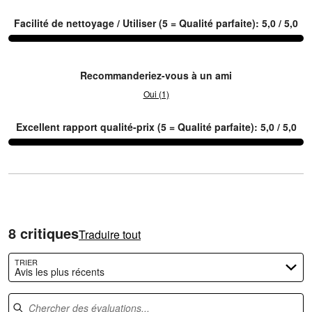
évaluateurs
1
Facilité de nettoyage / Utiliser (5 = Qualité parfaite): 5,0 / 5,0
et
3
Recommanderiez-vous à un ami
Oui (1)
Excellent rapport qualité-prix (5 = Qualité parfaite): 5,0 / 5,0
8 critiques
Traduire tout
TRIER
Avis les plus récents
Chercher des évaluations