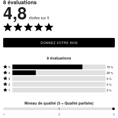
8 évaluations
4,8
étoiles sur 5
DONNEZ VOTRE AVIS
8 évaluations
Coté
5
75 %
Coté
5
4
25 %
4
Coté
étoiles
3
0 %
étoiles
3
Coté
par
2
0 %
par
étoiles
2
Coté
75 %
1
0 %
25 %
par
étoiles
1 étoile
des
des
0 %
par
par
évaluateurs
Niveau de qualité (5 = Qualité parfaite)
évaluateurs
des
0 %
0 % des
évaluateurs
des
évaluateurs
100 %
1
3
5
entre