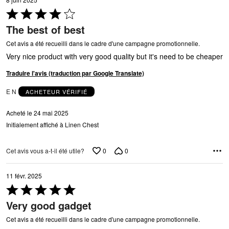
Coté
4 sur
The best of best
5
Cet avis a été recueilli dans le cadre d'une campagne promotionnelle.
Very nice product with very good quality but it's need to be cheaper
Traduire l'avis (traduction par Google Translate)
E N
ACHETEUR VÉRIFIÉ
Acheté le 24 mai 2025
Initialement affiché à Linen Chest
0
0
Cet avis vous a-t-il été utile?
11 févr. 2025
Coté
5 sur
Very good gadget
5
Cet avis a été recueilli dans le cadre d'une campagne promotionnelle.