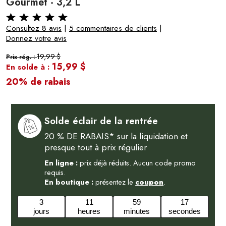
Gourmet - 3,2 L
Consultez 8 avis
|
5 commentaires de clients
|
Donnez votre avis
19,99 $
Prix rég. :
15,99 $
En solde à :
20% de rabais
Solde éclair de la rentrée
20 % DE RABAIS* sur la liquidation et
presque tout à prix régulier
En ligne :
prix déjà réduits. Aucun code promo
requis.
En boutique :
présentez le
coupon
.
3
11
59
16
jours
heures
minutes
secondes