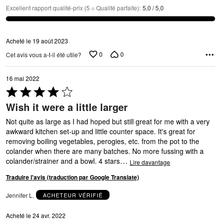
Excellent rapport qualité-prix (5 = Qualité parfaite)
:
5,0 / 5,0
Acheté le 19 août 2023
0
0
Cet avis vous a-t-il été utile?
16 mai 2022
Coté
4 sur
Wish it were a little larger
5
Not quite as large as I had hoped but still great for me with a very
awkward kitchen set-up and little counter space. It's great for
removing boiling vegetables, perogies, etc. from the pot to the
colander when there are many batches. No more fussing with a
…
colander/strainer and a bowl. 4 stars
Lire davantage
Traduire l'avis (traduction par Google Translate)
Jennifer L.
ACHETEUR VÉRIFIÉ
Acheté le 24 avr. 2022