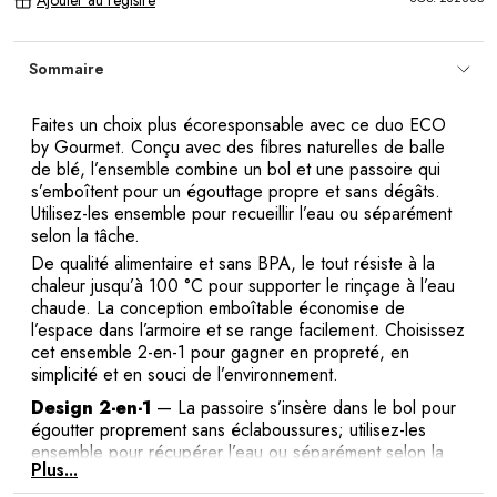
Ajouter au registre
Sommaire
Faites un choix plus écoresponsable avec ce duo ECO
by Gourmet. Conçu avec des fibres naturelles de balle
de blé, l’ensemble combine un bol et une passoire qui
s’emboîtent pour un égouttage propre et sans dégâts.
Utilisez-les ensemble pour recueillir l’eau ou séparément
selon la tâche.
De qualité alimentaire et sans BPA, le tout résiste à la
chaleur jusqu’à 100 °C pour supporter le rinçage à l’eau
chaude. La conception emboîtable économise de
l’espace dans l’armoire et se range facilement. Choisissez
cet ensemble 2-en-1 pour gagner en propreté, en
simplicité et en souci de l’environnement.
Design 2-en-1
— La passoire s’insère dans le bol pour
égoutter proprement sans éclaboussures; utilisez-les
ensemble pour récupérer l’eau ou séparément selon la
Plus...
préparation.