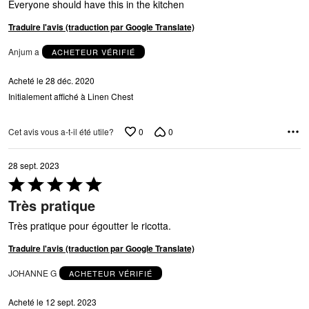
Everyone should have this in the kitchen
Traduire l'avis (traduction par Google Translate)
Anjum a
ACHETEUR VÉRIFIÉ
Acheté le 28 déc. 2020
Initialement affiché à Linen Chest
0
0
Cet avis vous a-t-il été utile?
28 sept. 2023
Coté
5 sur
Très pratique
5
Très pratique pour égoutter le ricotta.
Traduire l'avis (traduction par Google Translate)
JOHANNE G
ACHETEUR VÉRIFIÉ
Acheté le 12 sept. 2023