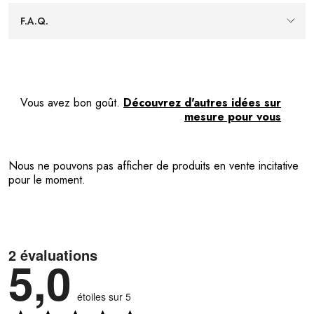
dans le café moulu et transférer proprement, pour un
remplissage net du filtre ou de la cafetière sans dégâts
F.A.Q.
inutiles.
Usage quotidien
— Compacte et simple d’utilisation,
elle facilite le service et la mesure du café, aidant à
garder une routine claire et ordonnée avec vos
contenants POP.
Vous avez bon goût.
Découvrez d'autres idées sur
mesure pour vous
Nous ne pouvons pas afficher de produits en vente incitative
pour le moment.
2 évaluations
5,0
étoiles sur 5