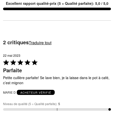
Excellent rapport qualité-prix (5 = Qualité parfaite): 5,0 / 5,0
2 critiques
Traduire tout
22 mai 2023
Coté
5 sur
Parfaite
5
Petite cuillère parfaite! Se lave bien, je la laisse dans le pot à café,
c’est mignon
MARIE D
ACHETEUR VÉRIFIÉ
Niveau de qualité (5 = Qualité parfaite)
:
5