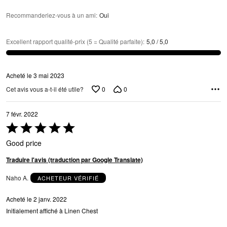
Recommanderiez-vous à un ami
:
Oui
Excellent rapport qualité-prix (5 = Qualité parfaite)
:
5,0 / 5,0
Acheté le 3 mai 2023
0
0
Cet avis vous a-t-il été utile?
7 févr. 2022
Coté
5 sur
Good price
5
Traduire l'avis (traduction par Google Translate)
Naho A.
ACHETEUR VÉRIFIÉ
Acheté le 2 janv. 2022
Initialement affiché à Linen Chest