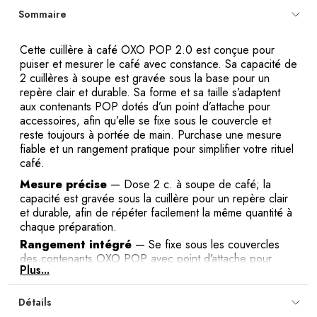
Sommaire
Cette cuillère à café OXO POP 2.0 est conçue pour
puiser et mesurer le café avec constance. Sa capacité de
2 cuillères à soupe est gravée sous la base pour un
repère clair et durable. Sa forme et sa taille s’adaptent
aux contenants POP dotés d’un point d’attache pour
accessoires, afin qu’elle se fixe sous le couvercle et
reste toujours à portée de main. Purchase une mesure
fiable et un rangement pratique pour simplifier votre rituel
café.
Mesure précise
— Dose 2 c. à soupe de café; la
capacité est gravée sous la cuillère pour un repère clair
et durable, afin de répéter facilement la même quantité à
chaque préparation.
Rangement intégré
— Se fixe sous les couvercles
des contenants OXO POP avec point d’attache pour
Plus...
accessoires, gardant la cuillère accessible et évitant de la
chercher au moment de servir.
Détails
Format adapté
— Taille et forme pensées pour puiser