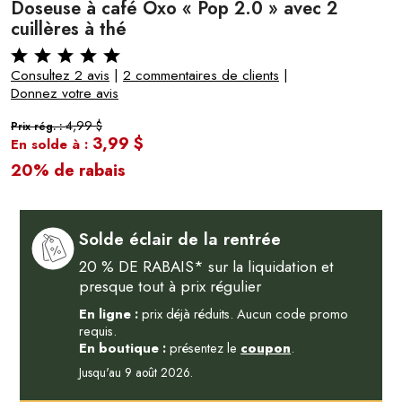
Doseuse à café Oxo « Pop 2.0 » avec 2
cuillères à thé
Consultez 2 avis
|
2 commentaires de clients
|
Donnez votre avis
4,99 $
Prix rég. :
3,99 $
En solde à :
20% de rabais
Solde éclair de la rentrée
20 % DE RABAIS* sur la liquidation et
presque tout à prix régulier
En ligne :
prix déjà réduits. Aucun code promo
requis.
En boutique :
présentez le
coupon
.
Jusqu'au 9 août 2026.