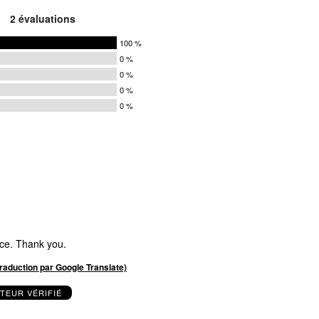
2 évaluations
100 %
0 %
0 %
0 %
0 %
s
s
s
s
s
ice. Thank you.
(traduction par Google Translate)
TEUR VÉRIFIÉ