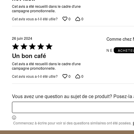
Cet avis a été recueilli dans le cadre d'une
campagne promotionnelle.
0
0
Cet avis vous a-t-il été utile?
26 juin 2024
Comme chez N
Coté
N E
ACHETEU
5 sur
Un bon café
5
Cet avis a été recueilli dans le cadre d'une
campagne promotionnelle.
0
0
Cet avis vous a-t-il été utile?
Vous avez une question au sujet de ce produit? Posez-la à
Commencez à écrire pour voir si des questions similaires ont été posées.