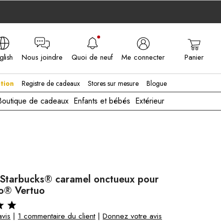
glish
Nous joindre
Quoi de neuf
Me connecter
Panier
A - EN
tion
Registre de cadeaux
Stores sur mesure
Blogue
Boutique de cadeaux
Enfants et bébés
Extérieur
 Starbucks® caramel onctueux pour
o® Vertuo
avis
|
1 commentaire du client
|
Donnez votre avis