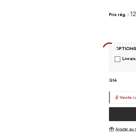
12
Prix rég. :
Livrai
Qté
Vente r
Ajouter au r