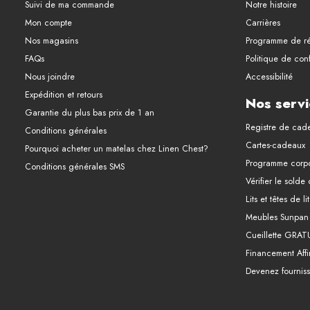
Suivi de ma commande
Notre histoire
Mon compte
Carrières
Nos magasins
Programme de ré
FAQs
Politique de conf
Nous joindre
Accessibilité
Expédition et retours
Nos servi
Garantie du plus bas prix de 1 an
Registre de cad
Conditions générales
Cartes-cadeaux
Pourquoi acheter un matelas chez Linen Chest?
Programme corpo
Conditions générales SMS
Vérifier le solde
Lits et têtes de l
Meubles Sunpan
Cueillette GRAT
Financement Affi
Devenez fourniss