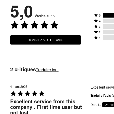
5,0
Coté
étoiles sur 5
5
Coté
5
4
4
Coté
étoiles
3
étoiles
3
Coté
par
2
par
étoiles
2
Coté
100 %
1
DONNEZ VOTRE AVIS
0 %
par
étoiles
1 étoile
des
des
0 %
par
par
évaluateur
évaluateur
des
0 %
0 % des
évaluateur
des
évaluateur
évaluateur
2 critiques
Traduire tout
4 mars 2025
Excellent serv
Coté
Traduire l'avis 
5 sur
Excellent service from this
5
Dara L.
ACHE
company . First time user but
not last.