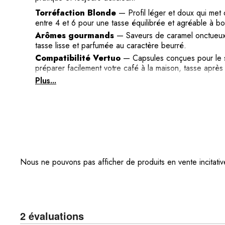
Torréfaction Blonde
— Profil léger et doux qui met d
entre 4 et 6 pour une tasse équilibrée et agréable à bo
Arômes gourmands
— Saveurs de caramel onctueux 
tasse lisse et parfumée au caractère beurré.
Compatibilité Vertuo
— Capsules conçues pour le 
préparer facilement votre café à la maison, tasse après 
Fraîcheur préservée
Plus...
— Capsules en aluminium qui pr
et de la lumière pour conserver pleinement ses arômes.
100 % Arabica
— Mélange 100 % Arabica pour un goû
pratique de 8 capsules par boîte.
Nous ne pouvons pas afficher de produits en vente incitati
2 évaluations