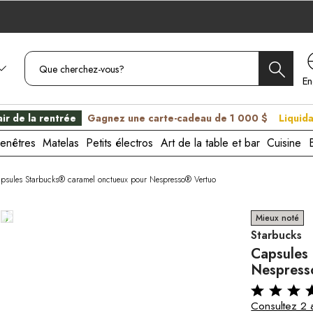
En
C
ir de la rentrée
Gagnez une carte-cadeau de 1 000 $
Liquida
enêtres
Matelas
Petits électros
Art de la table et bar
Cuisine
psules Starbucks® caramel onctueux pour Nespresso® Vertuo
Mieux noté
Starbucks
Capsules
Nespress
Consultez 2 