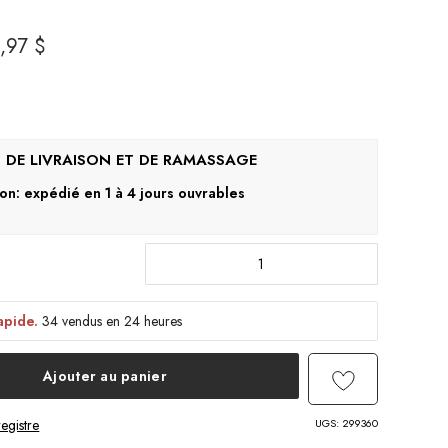
,97 $
son: expédié en 1 à 4 jours ouvrables
apide.
34 vendus en 24 heures
Ajouter au panier
UGS:
299360
egistre