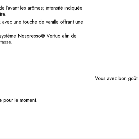
e l’avant les arômes; intensité indiquée
ire.
avec une touche de vanille offrant une
système Nespresso® Vertuo afin de
tasse.
otègent le café de l’oxygène, de l’humidité
t doux et harmonieux, offert en format
Vous avez bon goût
ve pour le moment.