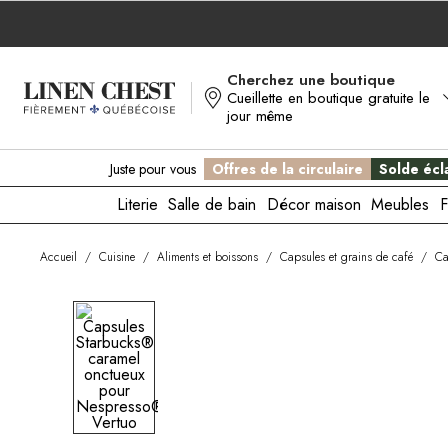
Allez
au
contenu
Cherchez une boutique
Cueillette en boutique gratuite le
jour même
Juste pour vous
Offres de la circulaire
Solde écla
Literie
Salle de bain
Décor maison
Meubles
F
Accueil
/
Cuisine
/
Aliments et boissons
/
Capsules et grains de café
/
Ca