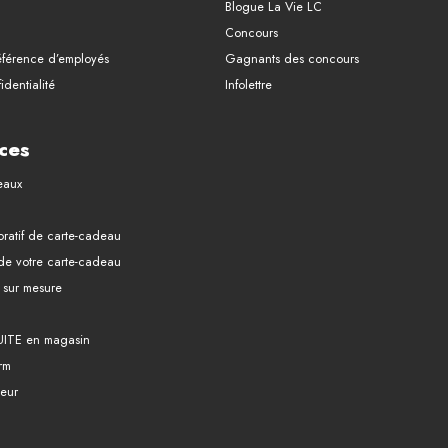
Blogue La Vie LC
Concours
férence d’employés
Gagnants des concours
identialité
Infolettre
ces
eaux
ratif de carte-cadeau
 de votre carte-cadeau
it sur mesure
UITE en magasin
rm
eur