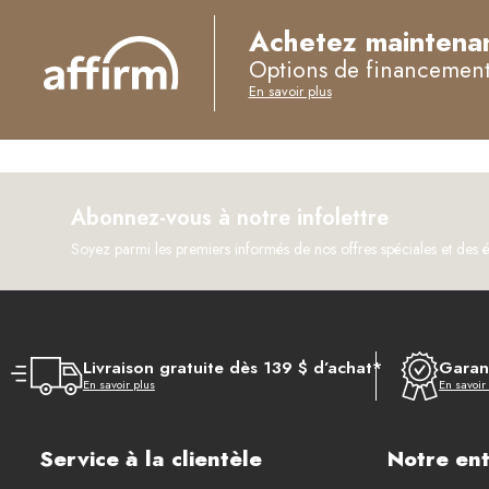
Achetez maintenan
Options de financement 
En savoir plus
Abonnez-vous à notre infolettre
Soyez parmi les premiers informés de nos offres spéciales et des 
Livraison gratuite dès 139 $ d’achat*
Garant
En savoir plus
En savoir
Service à la clientèle
Notre ent