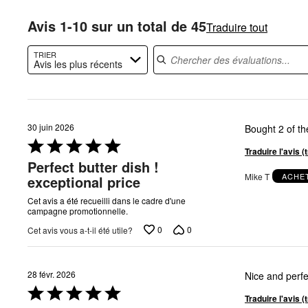
évaluateur
Avis 1-10 sur un total de 45
Traduire tout
Chercher des évaluations
TRIER
Avis les plus récents
30 juin 2026
Bought 2 of the
Coté
Traduire l'avis 
5 sur
Perfect butter dish !
5
Mike T
ACHET
exceptional price
Cet avis a été recueilli dans le cadre d'une
campagne promotionnelle.
0
0
Cet avis vous a-t-il été utile?
28 févr. 2026
Nice and perfe
Coté
Traduire l'avis 
5 sur