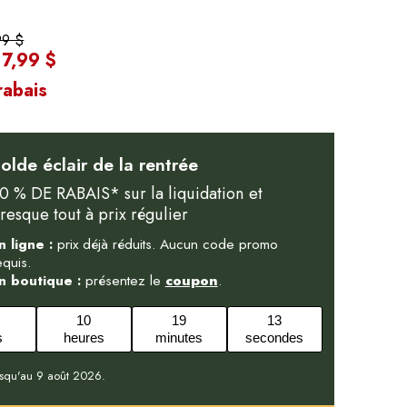
99 $
7,99 $
:
abais
olde éclair de la rentrée
0 % DE RABAIS* sur la liquidation et
resque tout à prix régulier
n ligne :
prix déjà réduits. Aucun code promo
equis.
n boutique :
présentez le
coupon
.
10
19
12
s
heures
minutes
secondes
usqu'au 9 août 2026.