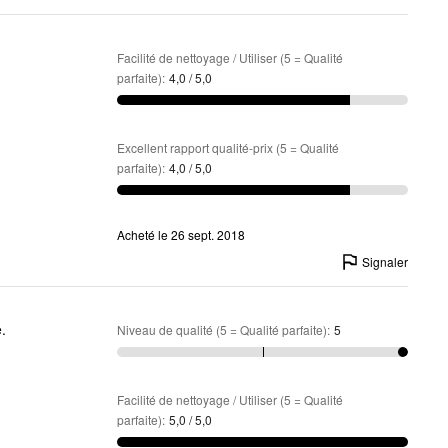
Facilité de nettoyage / Utiliser (5 = Qualité
parfaite)
:
4,0 / 5,0
Excellent rapport qualité-prix (5 = Qualité
parfaite)
:
4,0 / 5,0
Acheté le 26 sept. 2018
Signaler
.
Niveau de qualité (5 = Qualité parfaite)
:
5
Facilité de nettoyage / Utiliser (5 = Qualité
parfaite)
:
5,0 / 5,0