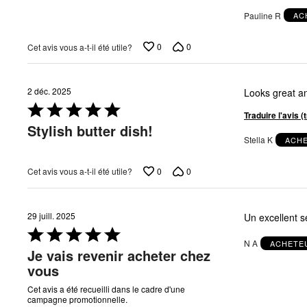
5
Pauline R
AC
0
0
Cet avis vous a-t-il été utile?
2 déc. 2025
Looks great an
Coté
Traduire l'avis 
5 sur
Stylish butter dish!
5
Stella K
ACHE
0
0
Cet avis vous a-t-il été utile?
29 juill. 2025
Un excellent se
Coté
N A
ACHETEU
5 sur
Je vais revenir acheter chez
5
vous
Cet avis a été recueilli dans le cadre d'une
campagne promotionnelle.