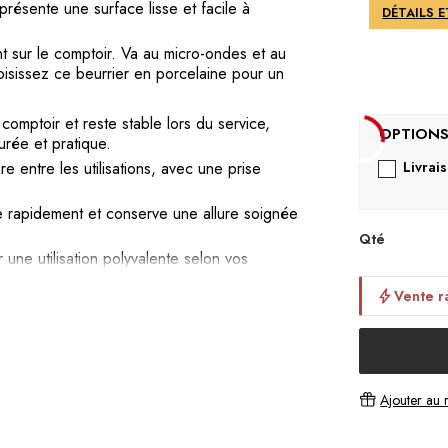
 présente une surface lisse et facile à
DÉTAILS 
t sur le comptoir. Va au micro-ondes et au
oisissez ce beurrier en porcelaine pour un
comptoir et reste stable lors du service,
urée et pratique.
e entre les utilisations, avec une prise
Livrai
e rapidement et conserve une allure soignée
Qté
ne utilisation polyvalente selon vos
nant.
Vente r
ttoyage sans tracas, parfait pour un usage
Ajouter au r