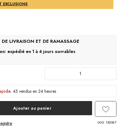
ET EXCLUSIONS
son: expédié en 1 à 4 jours ouvrables
apide.
45 vendus en 24 heures
Ajouter au panier
UGS:
150567
egistre