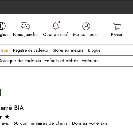
glish
Nous joindre
Quoi de neuf
Me connecter
Panier
A - EN
tion
Registre de cadeaux
Stores sur mesure
Blogue
Boutique de cadeaux
Enfants et bébés
Extérieur
carré BIA
 avis
|
68 commentaires de clients
|
Donnez votre avis