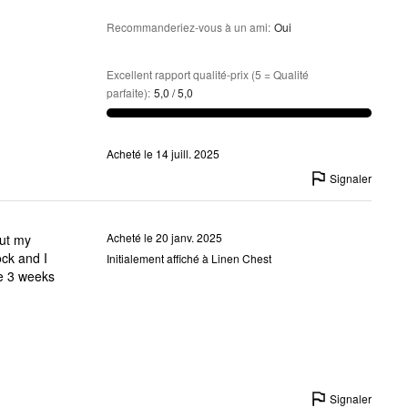
Recommanderiez-vous à un ami
:
Oui
Excellent rapport qualité-prix (5 = Qualité
parfaite)
:
5,0 / 5,0
Acheté le 14 juill. 2025
Signaler
Acheté le 20 janv. 2025
put my
ock and I
Initialement affiché à Linen Chest
ne 3 weeks
Signaler