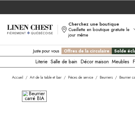
Allez
au
contenu
Cherchez une boutique
Cueillette en boutique gratuite le
jour même
Juste pour vous
Offres de la circulaire
Solde écla
Literie
Salle de bain
Décor maison
Meubles
F
Accueil
/
Art de la table et bar
/
Pièces de service
/
Beurriers
/
Beurrier c