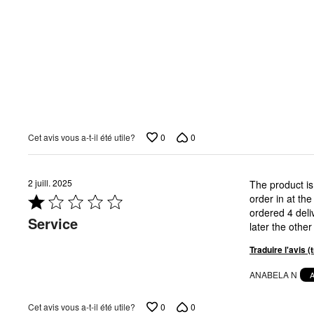
0
0
Cet avis vous a-t-il été utile?
2 juill. 2025
The product is 
Coté
order in at the
1 sur
ordered 4 deli
Service
5
later the othe
Traduire l'avis 
ANABELA N
0
0
Cet avis vous a-t-il été utile?