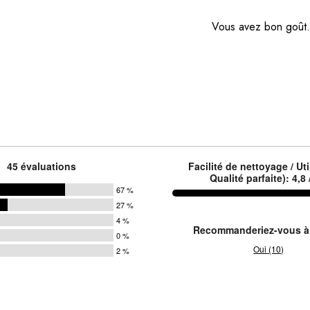
Vous avez bon goût
45 évaluations
Facilité de nettoyage / Uti
Qualité parfaite): 4,8 
67 %
27 %
4 %
Recommanderiez-vous à
0 %
Oui (10)
2 %
s
s
s
s