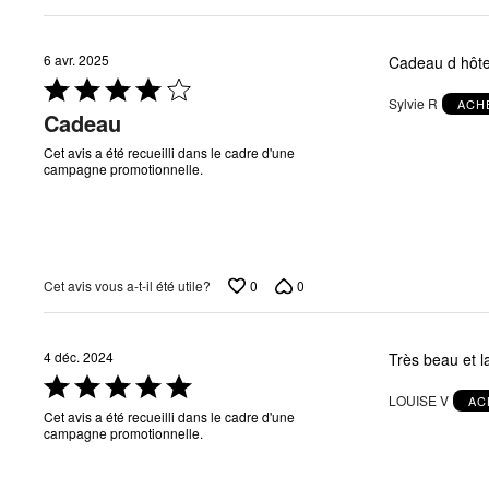
6 avr. 2025
Cadeau d hôte
Coté
Sylvie R
ACH
4 sur
Cadeau
5
Cet avis a été recueilli dans le cadre d'une
campagne promotionnelle.
0
0
Cet avis vous a-t-il été utile?
4 déc. 2024
Très beau et l
Coté
LOUISE V
AC
5 sur
Cet avis a été recueilli dans le cadre d'une
5
campagne promotionnelle.