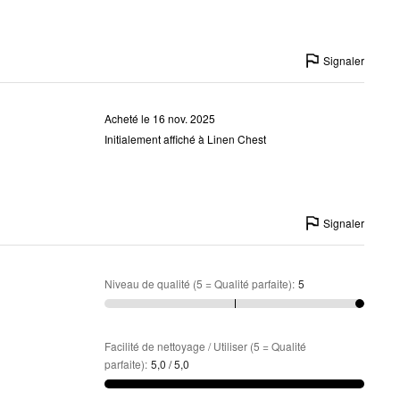
Signaler
Acheté le 16 nov. 2025
Initialement affiché à Linen Chest
Signaler
Niveau de qualité (5 = Qualité parfaite)
:
5
Facilité de nettoyage / Utiliser (5 = Qualité
parfaite)
:
5,0 / 5,0