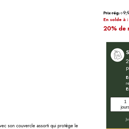
9,
Prix rég. :
En solde à 
20% de r
S
2
p
E
r
E
1
jour
J
vec son couvercle assorti qui protège le