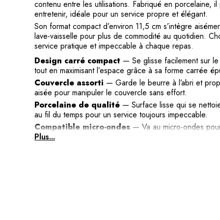
contenu entre les utilisations. Fabriqué en porcelaine, il
entretenir, idéale pour un service propre et élégant.
Son format compact d’environ 11,5 cm s’intègre aisémen
lave-vaisselle pour plus de commodité au quotidien. Ch
service pratique et impeccable à chaque repas.
Design carré compact
— Se glisse facilement sur le 
tout en maximisant l’espace grâce à sa forme carrée ép
Couvercle assorti
— Garde le beurre à l’abri et propr
aisée pour manipuler le couvercle sans effort.
Porcelaine de qualité
— Surface lisse qui se nettoi
au fil du temps pour un service toujours impeccable.
Compatible micro-ondes
— Va au micro-ondes pour u
besoins, sans transférer le contenu dans un autre conte
Plus...
Entretien simplifié
— Va au lave-vaisselle pour un ne
quotidien pratique.