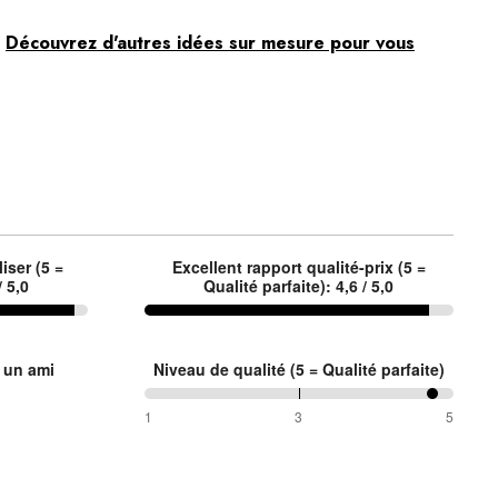
.
Découvrez d'autres idées sur mesure pour vous
liser (5 =
Excellent rapport qualité-prix (5 =
/ 5,0
Qualité parfaite): 4,6 / 5,0
 un ami
Niveau de qualité (5 = Qualité parfaite)
95 %
1
3
5
entre
1
et
3