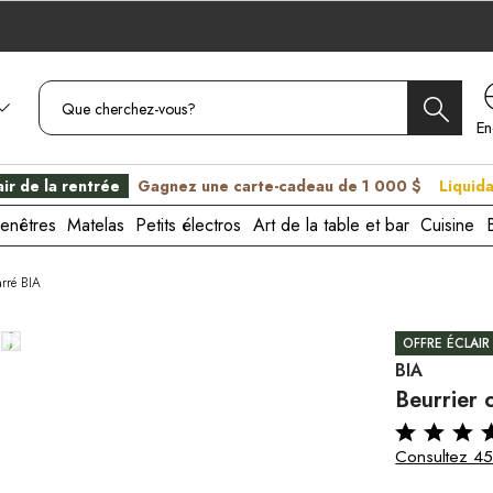
En
C
ir de la rentrée
Gagnez une carte-cadeau de 1 000 $
Liquida
enêtres
Matelas
Petits électros
Art de la table et bar
Cuisine
arré BIA
OFFRE ÉCLAIR
BIA
Beurrier 
Consultez 45