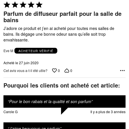
Coté
5 sur
Parfum de diffuseur parfait pour la salle de
5
bains
J’adore ce produit et j’en ai acheté pour toutes mes salles de
bains. Ils dégage une bonne odeur sans qu’elle soit trop
envahissante.
Eve M
ACHETEUR VÉRIFIÉ
Acheté le 27 juin 2020
0
0
Cet avis vous a-t-il été utile?
Pourquoi les clients ont acheté cet article:
“
Pour le bon rabais et la qualité et son parfum
”
Carole G
Il y a plus de 3 années
“
J’aime beaucoup ce parfum
”