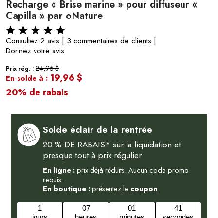
Recharge « Brise marine » pour diffuseur «
Capilla » par oNature
Consultez 2 avis
|
3 commentaires de clients
|
Donnez votre avis
24,95 $
Prix rég. :
19,96 $
En solde à :
20% de rabais
Solde éclair de la rentrée
20 % DE RABAIS* sur la liquidation et
presque tout à prix régulier
En ligne :
prix déjà réduits. Aucun code promo
requis.
En boutique :
présentez le
coupon
.
1
07
01
40
jours
heures
minutes
secondes