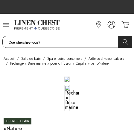
Allez
au
contenu
Accueil
/
Salle de bain
/
Spa et soins personnels
/
Arômes et vaporisateurs
/
Recharge « Brise marine » pour diffuseur « Capilla » par oNature
OFFRE ÉCLAIR
oNature