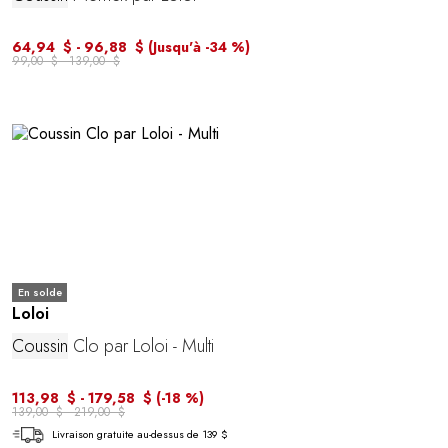
64,94 $ - 96,88 $
(Jusqu'à -34 %)
99,00 $ - 139,00 $
En solde
Loloi
Coussin
Clo par Loloi - Multi
113,98 $ - 179,58 $
(-18 %)
139,00 $ - 219,00 $
Livraison gratuite au-dessus de 139 $