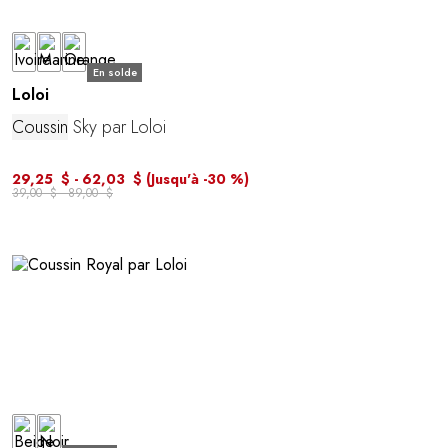
En solde
Loloi
Coussin
Sky par Loloi
29,25 $ - 62,03 $
(Jusqu'à -30 %)
39,00 $ - 89,00 $