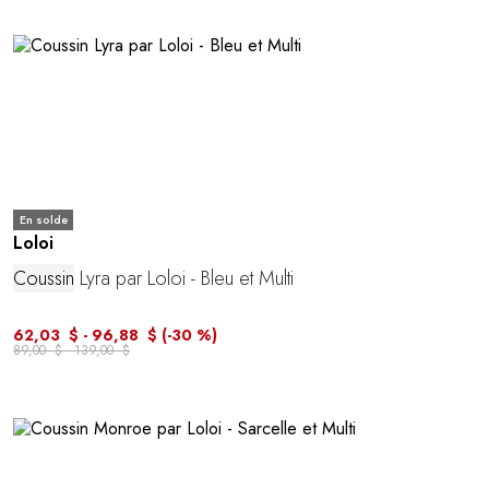
En solde
Loloi
Coussin
Lyra par Loloi - Bleu et Multi
62,03 $ - 96,88 $
(-30 %)
89,00 $ - 139,00 $