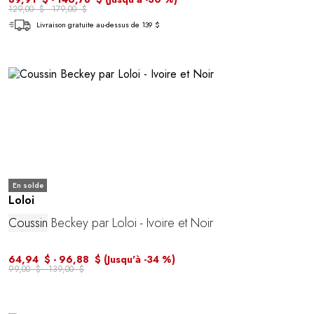
129,00 $ - 179,00 $
Livraison gratuite au-dessus de 139 $
En solde
Loloi
Coussin
Beckey par Loloi - Ivoire et Noir
64,94 $ - 96,88 $
(Jusqu'à -34 %)
99,00 $ - 139,00 $