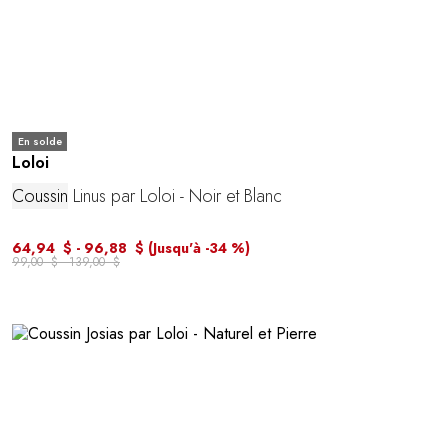
En solde
Loloi
Coussin
Linus par Loloi - Noir et Blanc
64,94 $ - 96,88 $
(Jusqu'à -34 %)
99,00 $ - 139,00 $