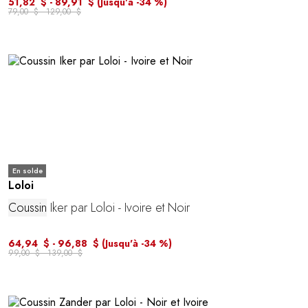
51,82 $ - 89,91 $
(Jusqu'à -34 %)
79,00 $ - 129,00 $
En solde
Loloi
Coussin
Iker par Loloi - Ivoire et Noir
64,94 $ - 96,88 $
(Jusqu'à -34 %)
99,00 $ - 139,00 $