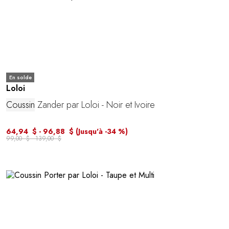
En solde
Loloi
Coussin
Zander par Loloi - Noir et Ivoire
64,94 $ - 96,88 $
(Jusqu'à -34 %)
99,00 $ - 139,00 $