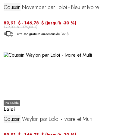
Coussin
November par Loloi - Bleu et Ivoire
89,91 $ - 146,78 $
(Jusqu'à -30 %)
129,00 $ - 179,00 $
Livraison gratuite au-dessus de 139 $
En solde
Loloi
Coussin
Waylon par Loloi - Ivoire et Multi
89,91 $ - 146,78 $
(Jusqu'à -30 %)