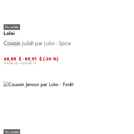
En solde
Loloi
Coussin
Judah par Loloi - Spice
68,88 $ - 89,91 $
(-30 %)
99,00 $ - 129,00 $
En solde