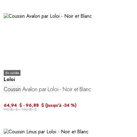
En solde
Loloi
Coussin
Avalon par Loloi - Noir et Blanc
64,94 $ - 96,88 $
(Jusqu'à -34 %)
99,00 $ - 139,00 $