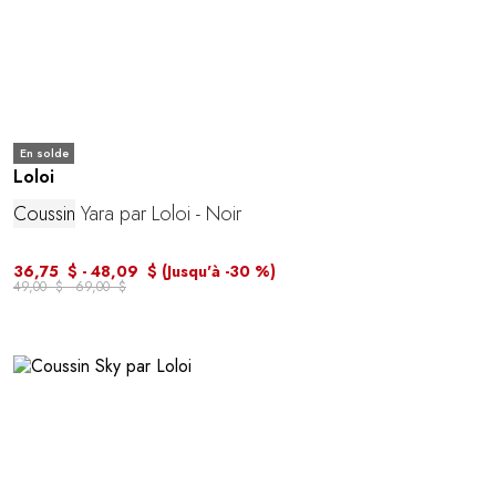
En solde
Loloi
Coussin
Yara par Loloi - Noir
36,75 $ - 48,09 $
(Jusqu'à -30 %)
49,00 $ - 69,00 $