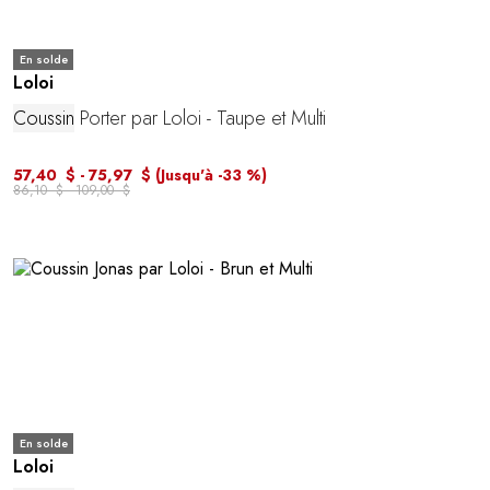
En solde
Loloi
Coussin
Porter par Loloi - Taupe et Multi
57,40 $ - 75,97 $
(Jusqu'à -33 %)
86,10 $ - 109,00 $
En solde
Loloi