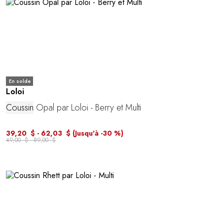
En solde
Loloi
Coussin
Opal par Loloi - Berry et Multi
39,20 $ - 62,03 $
(Jusqu'à -30 %)
49,00 $ - 89,00 $