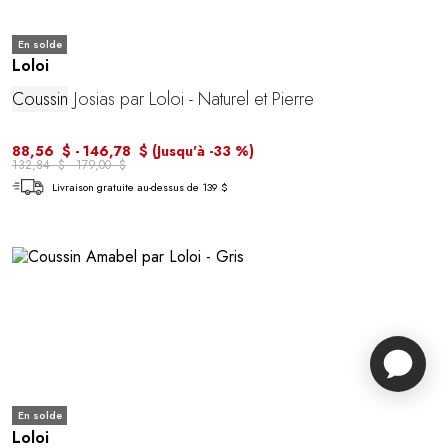
En solde
Loloi
Coussin
Josias par Loloi - Naturel et Pierre
88,56 $ - 146,78 $
(Jusqu'à -33 %)
132,84 $ - 179,00 $
Livraison gratuite au-dessus de 139 $
En solde
Loloi