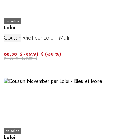
En solde
Loloi
Coussin
Rhett par Loloi - Multi
68,88 $ - 89,91 $
(-30 %)
99,00 $ - 129,00 $
En solde
Loloi