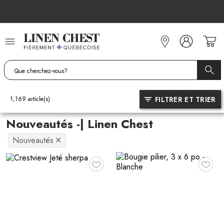
Allez
au
contenu
FILTRER ET TRIER
1,169
article(s)
Nouveautés -| Linen Chest
Nouveautés
✕
♥
♥