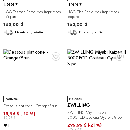
UGG®
UGG®
UGG Tasman Pantoufles imprimées
UGG Elea Pantoufles imprimées -
- léopard
léopard
160,00 $
160,00 $
Livraison gratuite
Livraison gratuite
♥
♥
Nouveau
Nouveau
ZWILLING
Dessous plat cone - Orange/Brun
ZWILLING Miyabi Kaizen II
15,96 $
(-20 %)
5000FCD Couteau Gyutoh, 8 po
19,95 $
299,99 $
(-21 %)
1
379,99 $