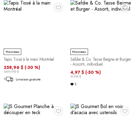
♥
♥
Nouveau
Nouveau
Tapis Tissé à la main Montréal
Safdie & Co. Tasse Beigne et Burger
- Assorti, individuel
258,96 $
(-30 %)
369,95 $
4,97 $
(-50 %)
9,95 $
Livraison gratuite
1
♥
♥